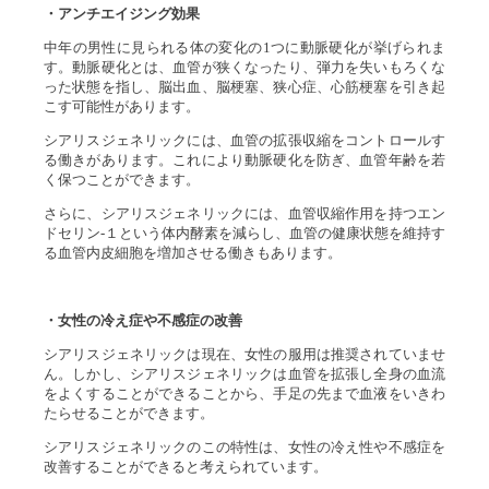
・アンチエイジング効果
中年の男性に見られる体の変化の1つに動脈硬化が挙げられま
す。動脈硬化とは、血管が狭くなったり、弾力を失いもろくな
った状態を指し、脳出血、脳梗塞、狭心症、心筋梗塞を引き起
こす可能性があります。
シアリスジェネリックには、血管の拡張収縮をコントロールす
る働きがあります。これにより動脈硬化を防ぎ、血管年齢を若
く保つことができます。
さらに、シアリスジェネリックには、血管収縮作用を持つエン
ドセリン-１という体内酵素を減らし、血管の健康状態を維持す
る血管内皮細胞を増加させる働きもあります。
・女性の冷え症や不感症の改善
シアリスジェネリックは現在、女性の服用は推奨されていませ
ん。しかし、シアリスジェネリックは血管を拡張し全身の血流
をよくすることができることから、手足の先まで血液をいきわ
たらせることができます。
シアリスジェネリックのこの特性は、女性の冷え性や不感症を
改善することができると考えられています。