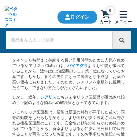
0
ログイン
カート
メニュー
２４〜３６時間まで持続する長い作用時間のために人気を集め
ているシアリス（Cialis）は、
バイアグラ
よりも性能が優れて
いることから、近年はED治療薬のシェア第一位になっているお
薬です。しかし、多くの男性にとって障害となる点は、お薬の
高い価格にありました。そのため、シアリスを定期的に服用し
たくても、できない方たちがたくさんいました。
しかし、近年、
シアリス
にもジェネリック医薬品が販売され始
め、上記のような悩みへの解決策となってきています。
ジェネリック医薬品は、通常は新薬の特許が満了した後で、同
等の効能をもたらしながらも、より価格が安く設定され販売さ
れる後発医薬品のことです。安全性と効能があらかじめ確かめ
られていることから、新薬よりもはるかに安い開発費用で販売
することが可能になったお薬です。そのお手頃なお値段から近