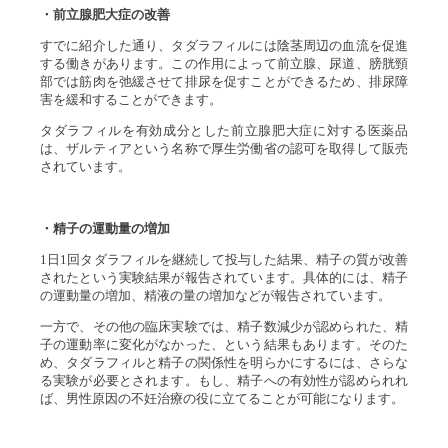
・前立腺肥大症の改善
すでに紹介した通り、タダラフィルには陰茎周辺の血流を促進
する働きがあります。この作用によって前立腺、尿道、膀胱頸
部では筋肉を弛緩させて排尿を促すことができるため、排尿障
害を緩和することができます。
タダラフィルを有効成分とした前立腺肥大症に対する医薬品
は、ザルティアという名称で厚生労働省の認可を取得して販売
されています。
・精子の運動量の増加
1日1回タダラフィルを継続して投与した結果、精子の質が改善
されたという実験結果が報告されています。具体的には、精子
の運動量の増加、精液の量の増加などが報告されています。
一方で、その他の臨床実験では、精子数減少が認められた、精
子の運動率に変化がなかった、という結果もあります。そのた
め、タダラフィルと精子の関係性を明らかにするには、さらな
る実験が必要とされます。もし、精子への有効性が認められれ
ば、男性原因の不妊治療の役に立てることが可能になります。