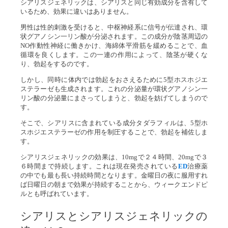
シアリスジェネリックは、シアリスと同じ有効成分を含有して
いるため、効果に違いはありません。
男性は性的刺激を受けると、中枢神経系に信号が伝達され、環
状グアノシン一リン酸が分泌されます。この成分が陰茎周辺の
NO作動性神経に働きかけ、海綿体平滑筋を緩めることで、血
循環を良くします。この一連の作用によって、陰茎が硬くな
り、勃起をするのです。
しかし、同時に体内では勃起をおさえるために5型ホスホジエ
ステラーゼも生成されます。これの分泌量が環状グアノシン一
リン酸の分泌量にまさってしまうと、勃起を妨げてしまうので
す。
そこで、シアリスに含まれている成分タダラフィルは、5型ホ
スホジエステラーゼの作用を制圧することで、勃起を補佐しま
す。
シアリスジェネリックの効果は、10mgで２４時間、20mgで３
６時間まで持続します。これは現在発売されている
ED
治療薬
の中でも最も長い持続時間となります。金曜日の夜に服用すれ
ば日曜日の朝まで効果が持続することから、ウィークエンドピ
ルとも呼ばれています。
シアリスとシアリスジェネリックの