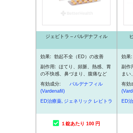
ジェビトラ – バルデナフィル
効果:
勃起不全（ED）の改善
効果:
副作用:
ほてり、頻脈、熱感、胃
副作用
の不快感、鼻づまり、腹痛など
まい
有効成分:
バルデナフィル
有効
(Vardenafil)
(Vard
ED治療薬
,
ジェネリック レビトラ
ED
１錠あたり
100 円