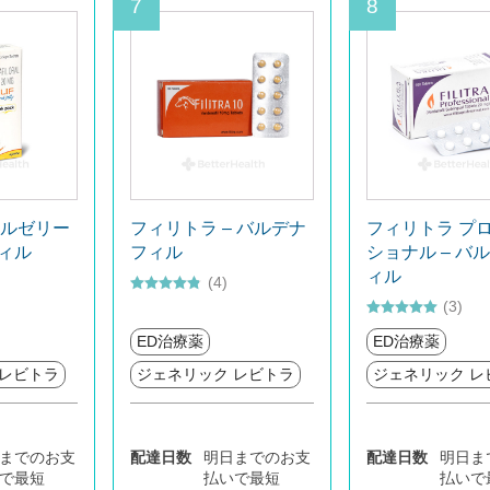
7
8
ルゼリー
フィリトラ – バルデナ
フィリトラ プ
フィル
フィル
ショナル – バ
ィル
(4)
5段階中
(3)
4.75
の評価
5段階中
5
の
ED治療薬
ED治療薬
評価
 レビトラ
ジェネリック レビトラ
ジェネリック レ
までのお支
配達日数
明日までのお支
配達日数
明日ま
で最短
払いで最短
払いで