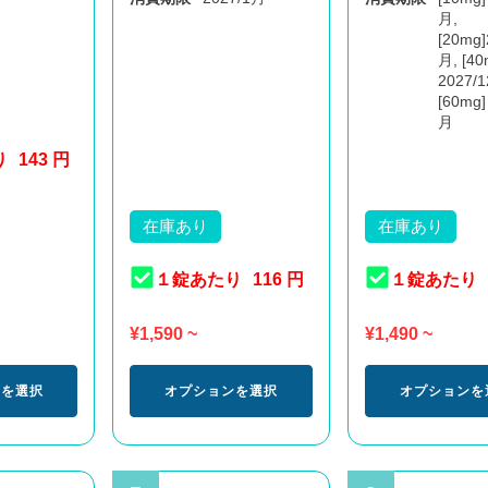
月,
[20mg]
月, [40
2027/
[60mg]
月
り
143 円
在庫あり
在庫あり
１錠あたり
116 円
１錠あたり
¥
1,590
~
¥
1,490
~
ンを選択
オプションを選択
オプションを