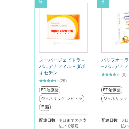
5
6
スーパージェビトラ –
バリフオーラ
バルデナフィル + ダポ
– バルデナ
キセチン
(9)
5段階中
(29)
4.22
の評
5段階中
価
ED治療薬
ED治療薬
4.38
の評価
ジェネリック レビトラ
ジェネリック
早漏
配達日数
明日までのお支
配達日数
明日
払いで最短
払い