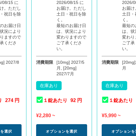
6/08/15 に
2026/08/15 に
2026/0
け。ただし
お届け。ただし
お届け
・祝日を除
土日・祝日を除
土日・
く。
く。
のお届け日
最短のお届け日
最短の
状況により
は、状況により
は、状
りますので
変わりますので
変わり
承くださ
ご了承くださ
ご了承
い。
い。
g] 2027/8
消費期限
[10mg] 2027/5
消費期限
[20mg]
月, [20mg]
月
2027/7月
在庫あり
在庫あり
り
274 円
１錠あたり
92 円
１錠あたり
¥
2,280
~
¥
5,990
~
ンを選択
オプションを選択
オプションを