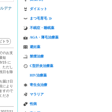
バルデナ
ダイエット
まつ毛育毛
不眠症・睡眠薬
AGA・薄毛治療薬
ビトラ
避妊薬
でのお支
禁煙治療
最短
8/15 に
C型肝炎治療薬
。ただし
祝日を除
HIV治療薬
お届け日
寄生虫治療
況により
ますので
マラリア
くださ
性病
 2027/11