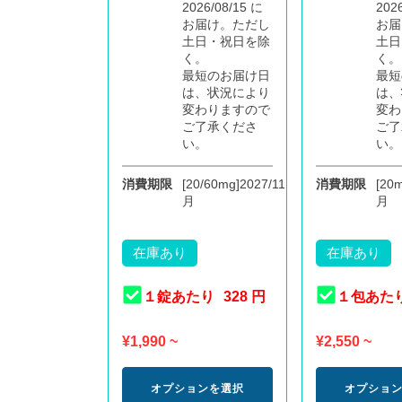
2026/08/15 に
202
お届け。ただし
お届
土日・祝日を除
土日
く。
く。
最短のお届け日
最短
は、状況により
は、
変わりますので
変わ
ご了承くださ
ご了
い。
い。
消費期限
[20/60mg]2027/11
消費期限
[20m
月
月
在庫あり
在庫あり
１錠あたり
328 円
１包あた
¥
1,990
~
¥
2,550
~
オプションを選択
オプショ