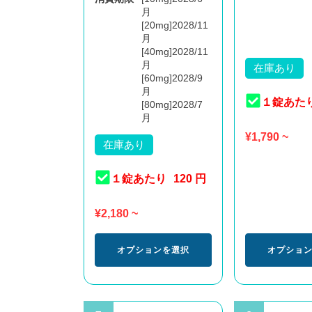
月
[20mg]2028/11
月
[40mg]2028/11
月
在庫あり
[60mg]2028/9
月
１錠あた
[80mg]2028/7
月
¥
1,790
~
在庫あり
１錠あたり
120 円
¥
2,180
~
オプションを選択
オプショ