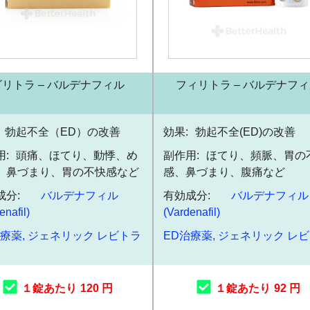
ビリトラ – バルデナフィル
フィリトラ – バルデナフ
勃起不全（ED）の改善
効果:
勃起不全(ED)の改善
:
頭痛、ほてり、動悸、め
副作用:
ほてり、頻脈、胃の
、鼻づまり、胃の不快感など
感、鼻づまり、腹痛など
成分:
バルデナフィル
有効成分:
バルデナフィル
enafil)
(Vardenafil)
治療薬
,
ジェネリック レビトラ
ED治療薬
,
ジェネリック レ
１錠あたり
120 円
１錠あたり
92 円