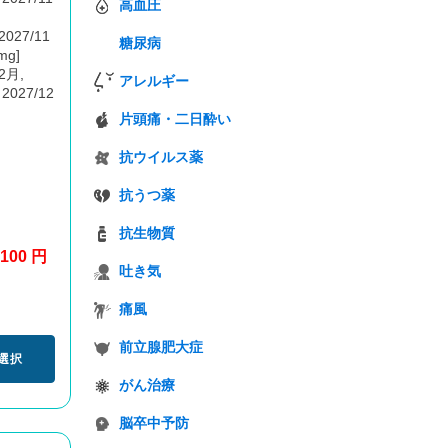
高血圧
2027/11
糖尿病
mg]
12月,
アレルギー
 2027/12
片頭痛・二日酔い
抗ウイルス薬
抗うつ薬
抗生物質
100 円
吐き気
痛風
前立腺肥大症
選択
がん治療
脳卒中予防