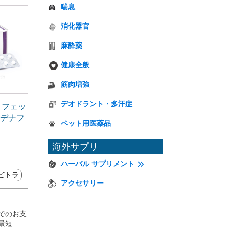
喘息
消化器官
麻酔薬
健康全般
筋肉増強
デオドラント・多汗症
ロフェッ
ルデナフ
ペット用医薬品
海外サプリ
ハーバル サプリメント
ビトラ
アクセサリー
でのお支
最短