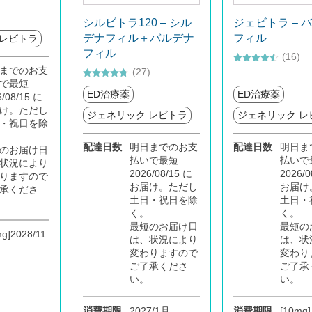
シルビトラ120 – シル
ジェビトラ – 
デナフィル＋バルデナ
フィル
 レビトラ
フィル
(16)
までのお支
5段階中
(27)
4.44
の評価
で最短
5段階中
ED治療薬
ED治療薬
4.63
の評価
6/08/15 に
け。ただし
ジェネリック レビトラ
ジェネリック レ
・祝日を除
配達日数
明日までのお支
配達日数
明日ま
のお届け日
払いで最短
払いで
状況により
2026/08/15 に
2026/0
りますので
お届け。ただし
お届け
承くださ
土日・祝日を除
土日・
く。
く。
最短のお届け日
最短の
g]2028/11
は、状況により
は、状
変わりますので
変わり
ご了承くださ
ご了承
い。
い。
消費期限
2027/1月
消費期限
[10mg]