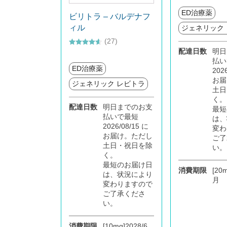
4.59
の評価
ED治療薬
ビリトラ – バルデナフ
ィル
ジェネリック
(27)
配達日数
明日
5段階中
4.52
の評価
払い
ED治療薬
202
お届
ジェネリック レビトラ
土日
く。
配達日数
明日までのお支
最短
払いで最短
は、
2026/08/15 に
変わ
お届け。ただし
ご了
土日・祝日を除
い。
く。
最短のお届け日
消費期限
[20m
は、状況により
月
変わりますので
ご了承くださ
い。
消費期限
[10mg]2028/6