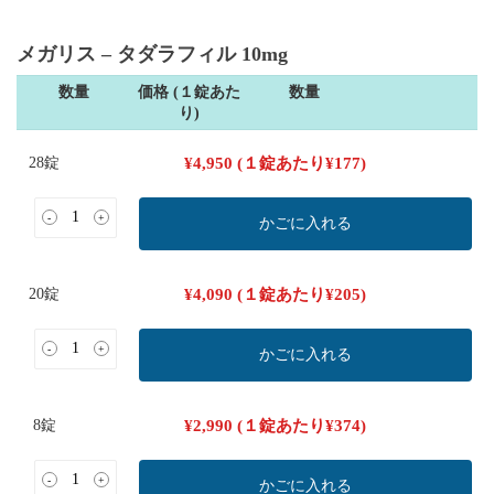
メガリス – タダラフィル 10mg
数量
価格 (１錠あた
数量
り)
28錠
¥
4,950
(１錠あたり
¥
177
)
-
+
かごに入れる
20錠
¥
4,090
(１錠あたり
¥
205
)
-
+
かごに入れる
8錠
¥
2,990
(１錠あたり
¥
374
)
-
+
かごに入れる