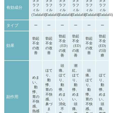
タダ
タダ
タダ
タダ
タダ
タダ
ラフ
ラフ
ラフ
ラフ
ラフ
ラフ
有効成分
ィル
ィル
ィル
ィル
ィル
ィル
(Tadalafil)
(Tadalafil)
(Tadalafil)
(Tadalafil)
(Tadalafil)
(Tadalafil)
タイプ
ー
ー
ー
ー
ー
ー
勃起
勃起
勃起
勃起
勃起
勃起
不全
不全
不全
不全
不全
不全
効果
（ED）
（ED）
(ED)
の改
の改
の改
の改
の改
の治
善
善
善
善
善
療
頭
潮
ほて
痛、
紅、
頭
り、
ほて
ほて
痛、
ほて
めま
動
り、
り、
ほて
り、
い、
悸、
動
動
り、
動
動
胃の
悸、
悸、
動
悸、
悸、
不快
めま
めま
悸、
めま
副作用
胃の
感、
い、
い、
胃の
い、
不快
鼻づ
消化
頭
不快
頭
感、
ま
不
痛、
感、
痛、
熱感