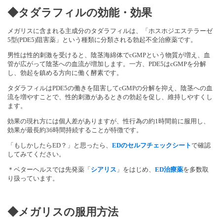
◆タダラフィルの効能・効果
メガリスに含まれる主成分のタダラフィルは、「ホスホジエステラーゼ
5型(PDE5)阻害薬」という種類に分類される勃起不全治療薬です。
男性は性的刺激を受けると、陰茎海綿体でcGMPという物質が増え、血
管が広がって陰茎への血流が増加します。一方、PDE5はcGMPを分解
し、勃起を鎮める方向に働く酵素です。
タダラフィルはPDE5の働きを阻害してcGMPの分解を抑え、陰茎への血
流を増やすことで、性的刺激があるときの勃起を促し、維持しやすくし
ます。
効果の現れ方には個人差がありますが、性行為の約1時間前に服用し、
効果が最長約36時間持続することが特徴です。
「もしかしたらED？」と思ったら、
EDのセルフチェックシート
で確認
してみてください。
＊ベターヘルスでは先発薬「
シアリス
」をはじめ、
ED治療薬
を多数取
り扱っています。
◆メガリスの
服
用方
法