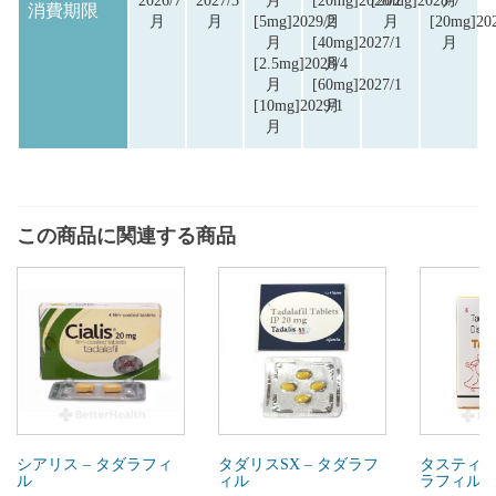
2026/7
2027/3
月
[20mg]2028/2
[20mg]2028/7
月
消費期限
月
月
[5mg]2029/2
月
月
[20mg]20
月
[40mg]2027/1
月
[2.5mg]2028/4
月
月
[60mg]2027/1
[10mg]2029/1
月
月
この商品に関連する商品
シアリス – タダラフィ
タダリスSX – タダラフ
タスティリア
ル
ィル
ラフィル