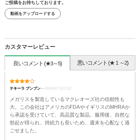
ご投稿をお待ちしております。
動画をアップロードする
カスタマーレビュー
悪いコメント (★１～2)
良いコメント (★3～5)
4段階中
4
の評価
テキーラ ブンブン
–
2024年7月15日
メガリスを製造しているマクレオーズ社の信頼性も
大。この会社はアメリカのFDAやイギリスのMHRAか
ら承認を受けていて、高品質な製品。服用後、自然な
勃起が得られ、持続力も長いため、週末を心配なく過
ごせました。