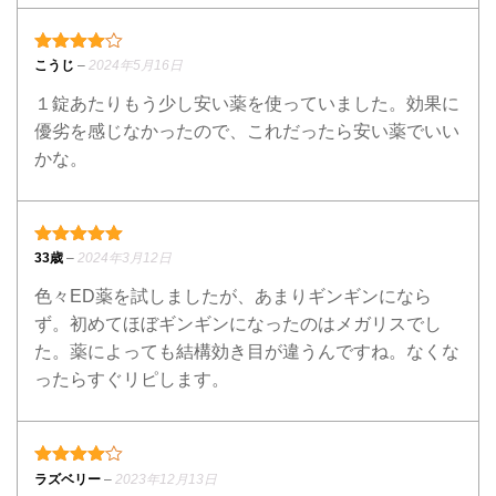
4段階中
4
の評価
こうじ
–
2024年5月16日
１錠あたりもう少し安い薬を使っていました。効果に
優劣を感じなかったので、これだったら安い薬でいい
かな。
5段階中
5
の評価
33歳
–
2024年3月12日
色々ED薬を試しましたが、あまりギンギンになら
ず。初めてほぼギンギンになったのはメガリスでし
た。薬によっても結構効き目が違うんですね。なくな
ったらすぐリピします。
4段階中
4
の評価
ラズベリー
–
2023年12月13日