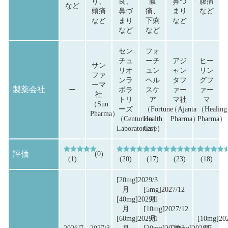
り、
良、
腹
鼻づ
腹痛
など
頭痛
鼻づ
痛、
まり
など
など
まり
下痢
など
など
など
セン
フォ
チュ
ーチ
アジ
ヒー
サン
リオ
ュン
ャン
リン
ファ
ンラ
ヘル
タフ
グフ
ーマ
製薬会社
ー
ボラ
スケ
ァー
ァー
社
トリ
ア
マ社
マ
（Sun
ーズ
（Fortune
（Ajanta
（Healing
Pharma）
（Centurion
Health
Pharma）
Pharma）
Laboratories）
Care）
評価
(0)
5段階中
5.00
の評価
5段階中
4.55
5段階中
の評価
4.53
5段階中
の評価
4.65
5段階中
の評価
4.5
(1)
(20)
(17)
(23)
(18)
[20mg]2029/3
月
[5mg]2027/12
[40mg]2029/1
月
月
[10mg]2027/12
[60mg]2029/1
月
[10mg]20