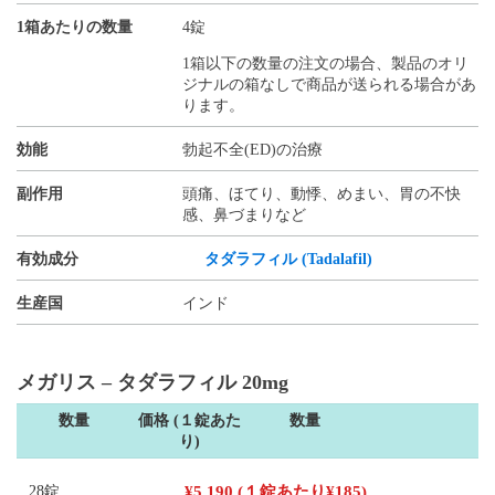
1箱あたりの数量
4錠
1箱以下の数量の注文の場合、製品のオリ
ジナルの箱なしで商品が送られる場合があ
ります。
効能
勃起不全(ED)の治療
副作用
頭痛、ほてり、動悸、めまい、胃の不快
感、鼻づまりなど
有効成分
タダラフィル (Tadalafil)
生産国
インド
メガリス – タダラフィル 20mg
数量
価格 (１錠あた
数量
り)
28錠
¥
5,190
(１錠あたり
¥
185
)