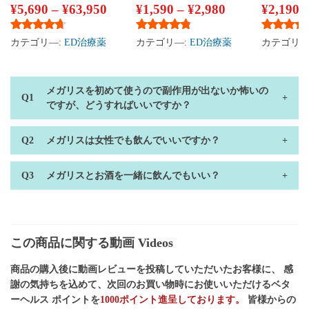
¥
5,690
–
¥
63,950
¥
1,590
–
¥
2,980
¥
2,190
5段階中
4.50
の評価
5段階中
4.65
の評価
5段階中
4
カテゴリ―:
ED治療薬
カテゴリ―:
ED治療薬
カテゴリ―
メガリスを初めて使うので副作用が出ないか怖いの
ですが、どうすればいいですか？
メガリスは女性でも飲んでいいですか？
メガリスとお酒を一緒に飲んでもいい？
この商品に関する動画 Videos
商品の購入後に動画レビューを投稿していただいたお客様に、 感
謝の気持ちを込めて、次回のお買い物時にお使いいただけるベタ
ーヘルス ポイントを
1000ポイント進呈しております。
皆様からの