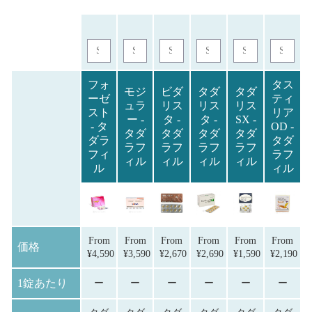
フォ
タス
モジ
ビダ
タダ
タダ
ーゼ
ティ
ュラ
リス
リス
リス
スト
リア
ー -
タ -
タ -
SX -
- タ
OD -
タダ
タダ
タダ
タダ
ダラ
タダ
ラフ
ラフ
ラフ
ラフ
フィ
ラフ
ィル
ィル
ィル
ィル
ル
ィル
From
From
From
From
From
From
価格
¥
4,590
¥
3,590
¥
2,670
¥
2,690
¥
1,590
¥
2,190
1錠あたり
ー
ー
ー
ー
ー
ー