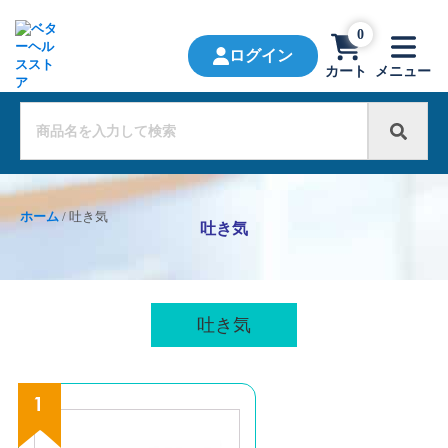
0
ログイン
カート
メニュー
ホーム
/ 吐き気
吐き気
吐き気