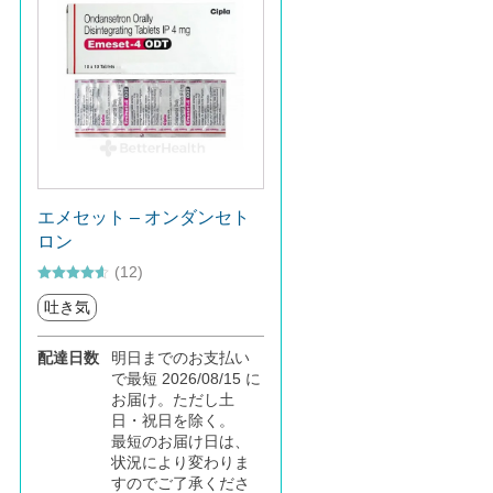
エメセット – オンダンセト
ロン
(12)
5段階中
吐き気
4.58
の評価
配達日数
明日までのお支払い
で最短 2026/08/15 に
お届け。ただし土
日・祝日を除く。
最短のお届け日は、
状況により変わりま
すのでご了承くださ