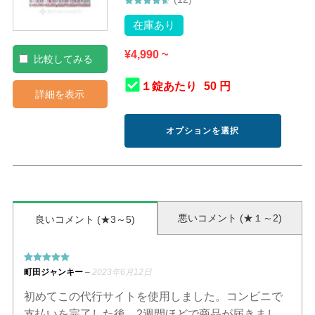
5段階中
4.58
の評価
在庫あり
¥
4,990
~
比較してみる
１錠あたり
50 円
詳細を表示
オプションを選択
こ
の
商
品
に
悪いコメント (★１～2)
良いコメント (★3～5)
は
複
数
の
5段階中
5
の
町田ジャンキー
–
2023年6月12日
評価
バ
リ
初めてこの代行サイトを使用しました。コンビニで
エ
支払いを完了した後、2週間ほどで商品が届きまし