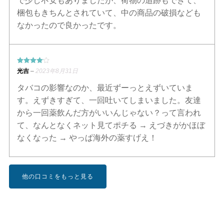
で少し不安もありましたが、荷物の追跡もできて、
選
択
梱包もきちんとされていて、中の商品の破損なども
で
なかったので良かったです。
き
ま
す
4段階中
4
光吉
–
2023年8月31日
の評価
タバコの影響なのか、最近ずーっとえずいていま
す。えずきすぎて、一回吐いてしまいました。友達
から一回薬飲んだ方がいいんじゃない？って言われ
て、なんとなくネット見てポチる → えづきがかほぼ
なくなった → やっぱ海外の薬すげえ！
他の口コミをもっと見る