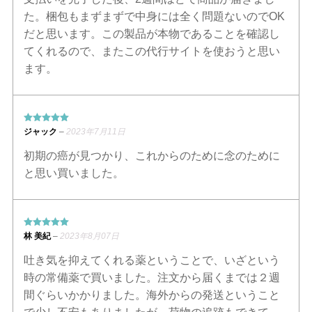
ー
た。梱包もまずまずで中身には全く問題ないのでOK
シ
だと思います。この製品が本物であることを確認し
ョ
ン
てくれるので、またこの代行サイトを使おうと思い
が
ます。
あ
り
ま
す。
5段階中
5
の
ジャック
–
2023年7月11日
オ
評価
プ
初期の癌が見つかり、これからのために念のために
シ
と思い買いました。
ョ
ン
は
商
品
5段階中
5
の
林 美紀
–
2023年8月07日
評価
ペ
ー
吐き気を抑えてくれる薬ということで、いざという
ジ
時の常備薬で買いました。注文から届くまでは２週
か
間ぐらいかかりました。海外からの発送ということ
ら