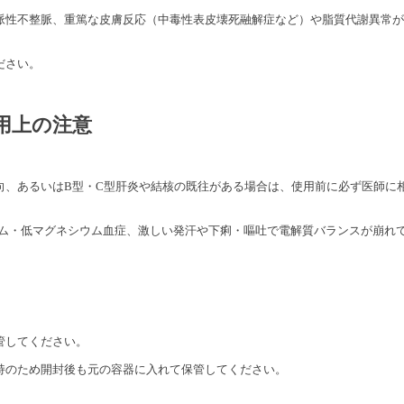
脈性不整脈、重篤な皮膚反応（中毒性表皮壊死融解症など）や脂質代謝異常が
ださい。
用上の注意
向、あるいはB型・C型肝炎や結核の既往がある場合は、使用前に必ず医師に
ウム・低マグネシウム血症、激しい発汗や下痢・嘔吐で電解質バランスが崩れ
管してください。
持のため開封後も元の容器に入れて保管してください。