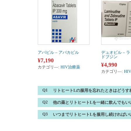
アバビル – アバカビル
デュオビル – 
ドブジン
¥
7,190
¥
4,990
カテゴリ―:
HIV治療薬
カテゴリ―:
HI
リトヒートLの服用を忘れたときはどうす
他の薬とリトヒートLを一緒に飲んでもい
いつまでリトヒートLを服用し続ければい