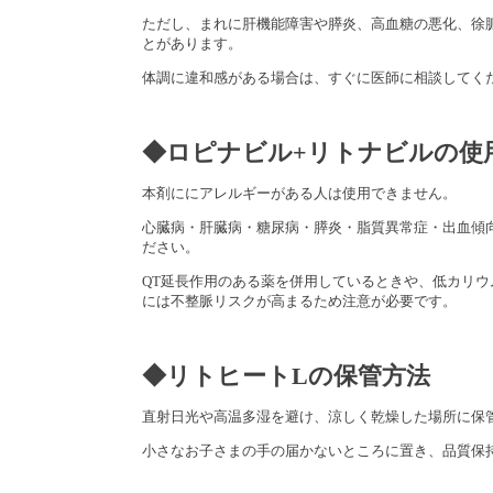
ただし、まれに肝機能障害や膵炎、高血糖の悪化、徐
とがあります。
体調に違和感がある場合は、すぐに医師に相談してく
◆ロピナビル+リトナビルの使
本剤ににアレルギーがある人は使用できません。
心臓病・肝臓病・糖尿病・膵炎・脂質異常症・出血傾
ださい。
QT延長作用のある薬を併用しているときや、低カリ
には不整脈リスクが高まるため注意が必要です。
◆リトヒートLの保管方法
直射日光や高温多湿を避け、涼しく乾燥した場所に保
小さなお子さまの手の届かないところに置き、品質保