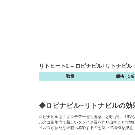
リトヒートL – ロピナビル+リトナビル ロ
数量
価格 (１
◆ロピナビル+リトナビルの効
ロピナビルは「プロテアーゼ阻害薬」と呼ばれ、HIV
ルスは細胞内で新しいタンパク質を作り出すことで増殖
イルスが新たな細胞へ感染するのを防いで増殖を抑え