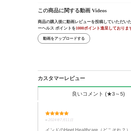
この商品に関する動画 Videos
商品の購入後に動画レビューを投稿していただいた
ーヘルス ポイントを
1000ポイント進呈しておりま
動画をアップロードする
カスタマーレビュー
良いコメント (★3～5)
5段階中
5
の評価
–
2024年7月11日
インドのHeet Healthcare（ど