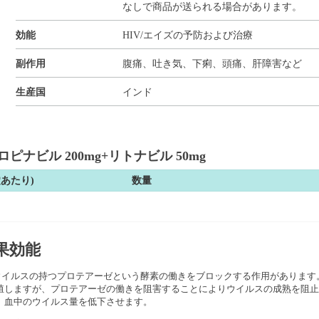
なしで商品が送られる場合があります。
効能
HIV/エイズの予防および治療
副作用
腹痛、吐き気、下痢、頭痛、肝障害など
生産国
インド
ピナビル 200mg+リトナビル 50mg
錠あたり)
数量
果効能
ウイルスの持つプロテアーゼという酵素の働きをブロックする作用があります。
しますが、プロテアーゼの働きを阻害することによりウイルスの成熟を阻止し
、血中のウイルス量を低下させます。