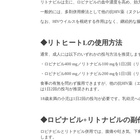
リトナビルは主に、ロピナビルの血中濃度を高め、効
一般的には、多剤併用療法として他の抗HIV薬（ヌク
なお、HIVウイルスを根絶する作用はなく、継続的な
◆リトヒートLの使用方法
通常、成人には以下のいずれかの投与方法を推奨しま
・ロピナビル400 mg／リトナビル100 mgを1日2回
・ロピナビル800 mg／リトナビル200 mgを1日1回（
食事の有無を問わず服用できますが、他の抗HIV薬（
は1日2回の投与が推奨されます。
18歳未満の小児は1日2回の投与が必要です。乳幼児
◆ロピナビル+リトナビルの副
ロピナビルとリトナビル併用では、腹痛や吐き気、下
します。