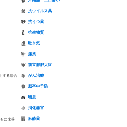
片頭痛・二日酔い
抗ウイルス薬
抗うつ薬
抗生物質
吐き気
痛風
前立腺肥大症
用する場合
がん治療
脳卒中予防
喘息
消化器官
麻酔薬
もに改善