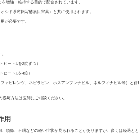
力を増強・維持する目的で配合されています。
レオシド系逆転写酵素阻害薬）と共に使用されます。
服用が必要です。
す。
（リトヒートLを2錠ずつ）
リトヒートLを4錠）
エファビレンツ、ネビラピン、ホスアンプレナビル、ネルフィナビル等）と併
への投与方法は医師にご相談ください。
作用
痢、頭痛、不眠などの軽い症状が見られることがありますが、多くは経過とと