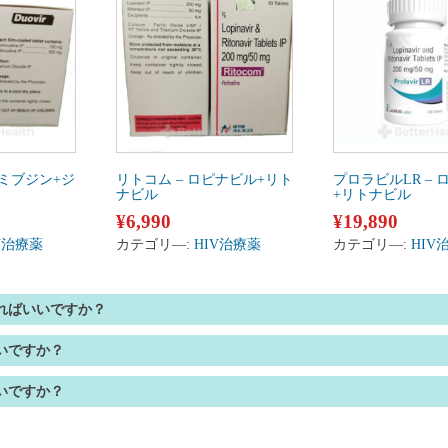
ラミブジン+ジ
リトコム – ロピナビル+リト
プロラビルLR –
ナビル
+リトナビル
¥
6,990
¥
19,890
V治療薬
カテゴリ―:
HIV治療薬
カテゴリ―:
HIV
ればいいですか？
いですか？
いですか？