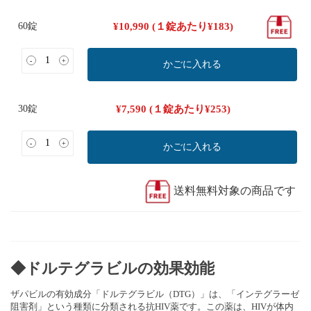
60錠
¥
10,990
(１錠あたり
¥
183
)
-
+
かごに入れる
30錠
¥
7,590
(１錠あたり
¥
253
)
-
+
かごに入れる
送料無料対象の商品です
◆ドルテグラビルの効果効能
ザパビルの有効成分「ドルテグラビル（DTG）」は、「インテグラーゼ
阻害剤」という種類に分類される抗HIV薬です。この薬は、HIVが体内