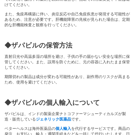
けてください。
また、免疫再構築に伴い、炎症反応や自己免疫疾患が発現する可能性が
あるため、注意が必要です。肝機能障害の兆候が見られた場合は、定期
的な肝機能検査と観察を行ってください。
◆ザパビルの保管方法
直射日光や高温多湿の場所を避け、子供の手の届かない安全な場所に保
管してください。また、誤用を防ぐために、元の容器に入れたまま保管
してください。
期限切れの製品は成分が変わる可能性があり、副作用のリスクが高まる
ため、使用を避けてください。
◆ザパビルの個人輸入について
ザパビルは、インドの製薬企業ナトコファーマシューティカルズが製
造・
販売している
ジェネリック医薬品
です。
ベターヘルスは海外医薬品の
個人輸入
を代行するサービスです。
商品の
発注、お支払い、輸入・
通関手続きなどを一括して代行いたします。
日