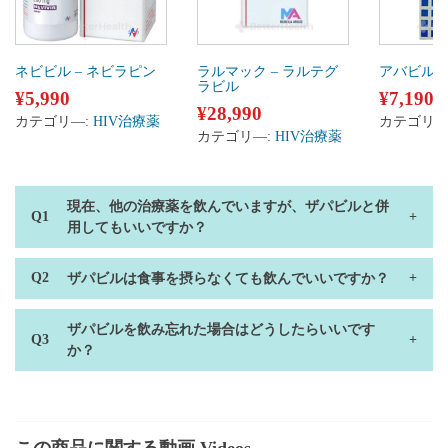
ネビビル – ネビラピン
ラルマック – ラルテグ
アバビル 
ラビル
¥
5,990
¥
7,190
¥
28,990
カテゴリ―:
HIV治療薬
カテゴリ―
カテゴリ―:
HIV治療薬
現在、他の治療薬を飲んでいますが、ザパビルと併
用してもいいですか？
ザパビルは食事を摂らなくても飲んでいいですか？
ザパビルを飲み忘れた場合はどうしたらいいです
か？
この商品に関する動画 Videos