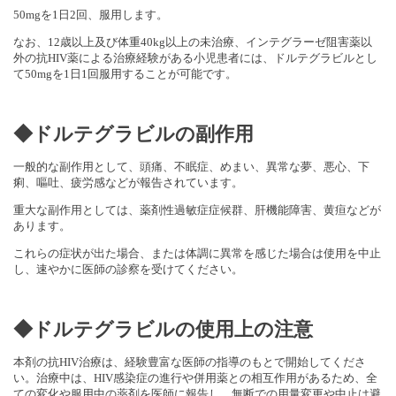
50mgを1日2回、服用します。
なお、12歳以上及び体重40kg以上の未治療、インテグラーゼ阻害薬以
外の抗HIV薬による治療経験がある小児患者には、ドルテグラビルとし
て50mgを1日1回服用することが可能です。
◆ドルテグラビルの副作用
一般的な副作用として、頭痛、不眠症、めまい、異常な夢、悪心、下
痢、嘔吐、疲労感などが報告されています。
重大な副作用としては、薬剤性過敏症症候群、肝機能障害、黄疸などが
あります。
これらの症状が出た場合、または体調に異常を感じた場合は使用を中止
し、速やかに医師の診察を受けてください。
◆ドルテグラビルの使用上の注意
本剤の抗HIV治療は、経験豊富な医師の指導のもとで開始してくださ
い。治療中は、HIV感染症の進行や併用薬との相互作用があるため、全
ての変化や服用中の薬剤を医師に報告し、無断での用量変更や中止は避