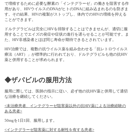
で増殖するために必要な酵素の「インテグラーゼ」の働きを阻害する作
用があり、HIVウイルスのDNAがヒトのDNAに組み込まれるのを防ぎま
す。その結果、HIVの複製がストップし、体内でのHIVの増殖を抑える
ことができます。
ドルテグラビルは完全にHIVを排除することはできませんが、適切に服
用することでエイズの発症や症状の進行を遅らせることが可能です。ま
た、HIV非感染者とほぼ同じ寿命が期待できるとされています。
HIV治療では、複数の抗ウイルス薬を組み合わせる「抗レトロウイルス
療法（ART）」が標準的に行われており、ドルテグラビルも他の抗HIV
薬と併用することが求められます。
◆ザパビルの服用方法
服用に際しては、医師の指示に従い、必ず他の抗HIV薬と併用して適切
な治療を継続してください。
<未治療患者、インテグラーゼ阻害薬以外の抗HIV薬による治療経験の
ある患者>
50mgを1日1回、服用します。
<インテグラーゼ阻害薬に対する耐性を有する患者>