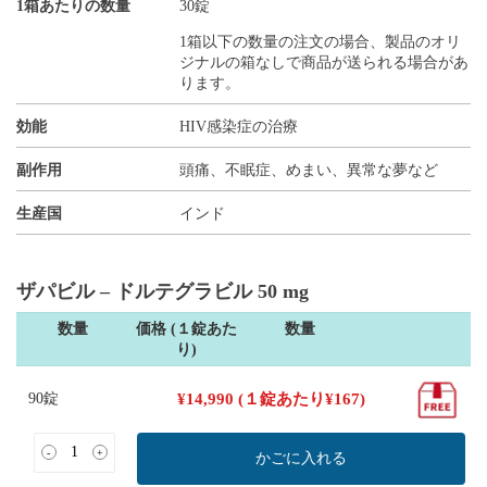
1箱あたりの数量
30錠
1箱以下の数量の注文の場合、製品のオリ
ジナルの箱なしで商品が送られる場合があ
ります。
効能
HIV感染症の治療
副作用
頭痛、不眠症、めまい、異常な夢など
生産国
インド
ザパビル – ドルテグラビル 50 mg
数量
価格 (１錠あた
数量
り)
90錠
¥
14,990
(１錠あたり
¥
167
)
-
+
かごに入れる