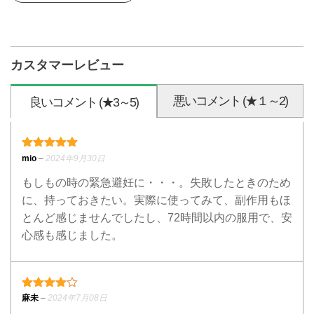
カスタマーレビュー
悪いコメント (★１～2)
良いコメント (★3～5)
5段階中
5
の評価
mio
–
2024年9月30日
もしもの時の緊急避妊に・・・。失敗したときのため
に、持っておきたい。実際に使ってみて、副作用もほ
とんど感じませんでしたし、72時間以内の服用で、安
心感も感じました。
4段階中
4
の評価
麻未
–
2024年7月08日