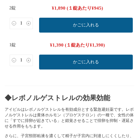
2錠
¥
1,890
(１錠あたり
¥
945
)
-
+
かごに入れる
1錠
¥
1,390
(１錠あたり
¥
1,390
)
-
+
かごに入れる
◆レボノルゲストレルの効果効能
アイピルはレボノルゲストレルを有効成分とする緊急避妊薬です。
レボ
ノルゲストレルは黄体ホルモン（プロゲステロン）の一種で、
女性の体
に「すでに排卵が起きている」
と錯覚させることで排卵を抑制・遅延さ
せる作用をもちます。
さらに、
子宮頸部粘液を濃くして精子が子宮内に到達しにくくしたり、