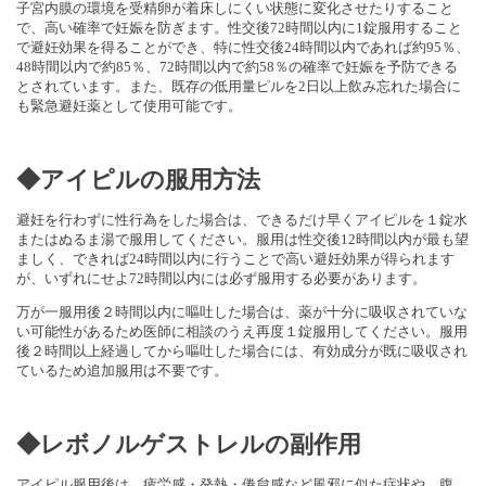
子宮内膜の環境を受精卵が着床しにくい状態に変化させたりするこ
と
で、高い確率で妊娠を防ぎます。
性交後72時間以内に1錠服用すること
で避妊効果を得ることがで
き、特に性交後24時間以内であれば約95％、
48時間以内で約85％、72時間以内で約58％
の確率で妊娠を予防できる
とされています。また、
既存の低用量ピルを2日以上飲み忘れた場合に
も緊急避妊薬として
使用可能です。
◆アイピルの服用方法
避妊を行わずに性行為をした場合は、
できるだけ早くアイピルを１錠水
またはぬるま湯で服用してくださ
い。服用は性交後12時間以内が最も望
ましく、
できれば24時間以内に行うことで高い避妊効果が得られます
が、
いずれにせよ72時間以内には必ず服用する必要があります。
万が一服用後２時間以内に嘔吐した場合は、
薬が十分に吸収されていな
い可能性があるため医師に相談のうえ再
度１錠服用してください。
服用
後２時間以上経過してから嘔吐した場合には、
有効成分が既に吸収され
ているため追加服用は不要です。
◆レボノルゲストレルの副作用
アイピル服用後は、疲労感・発熱・倦怠感など風邪に似た症状や、腹