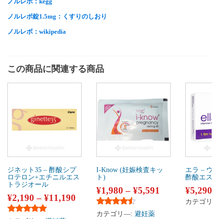
ノルレボ：kegg
ノルレボ錠1.5mg：くすりのしおり
ノルレボ：wikipedia
この商品に関連する商品
ジネット35 – 酢酸シプ
I-Know (妊娠検査キッ
エラ – 
ロテロン+エチニルエス
ト)
酢酸エス
トラジオール
¥
1,980
–
¥
5,591
¥
5,290
¥
2,190
–
¥
11,190
カテゴリ―
5段階中
4.33
の評価
カテゴリ―:
避妊薬
5段階中
5.00
の評価