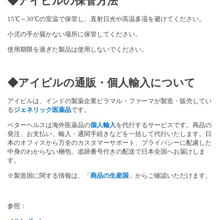
◆アイピルの保管方法
15℃～30℃の室温で保管し、
直射日光や高温多湿を避けてください。
小児の手が届かない場所に保管してください。
使用期限を過ぎた製品は使用しないでください。
◆アイピルの通販・個人輸入について
アイピルは、インドの製薬企業ピラマル・ファーマが製造・
販売してい
る
ジェネリック医薬品
です。
ベターヘルスは海外医薬品の
個人輸入
を代行するサービスです。
商品の
発注、お支払い、輸入・
通関手続きなどを一括して代行いたします。
日
本のオフィスから万全のカスタマーサポート、
プライバシーに配慮した
中身のわからない梱包、
追跡番号付きの配送で日本全国へお届けしま
す。
※製造国に関する情報は、「
商品の生産国
」
からご確認いただけます。
参照：