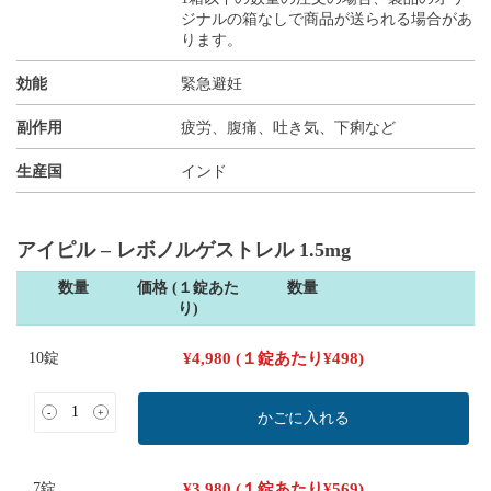
ジナルの箱なしで商品が送られる場合があ
ります。
効能
緊急避妊
副作用
疲労、腹痛、吐き気、下痢など
生産国
インド
アイピル – レボノルゲストレル 1.5mg
数量
価格 (１錠あた
数量
り)
10錠
¥
4,980
(１錠あたり
¥
498
)
-
+
かごに入れる
7錠
¥
3,980
(１錠あたり
¥
569
)