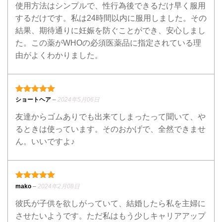
使用方法はシンプルで、性行為後できるだけ早く服用
するだけです。私は24時間以内に服用しました。その
結果、期待通りに妊娠を防ぐことができ、安心しまし
た。この薬がWHOの必須医薬品に指定されている理
由がよくわかりました。
5段階中
5
の評価
ショートヘア
–
2024年5月06日
友達からゴムありでも出来てしまったって聞いて、や
るときは使っています。そのおかげで、全然できませ
ん。いいですよ♪
5段階中
5
の評価
mako
–
2024年2月08日
彼氏が子供を欲しがっていて、結婚したら私を主婦に
させたいようです。ただ私はもう少しキャリアアップ