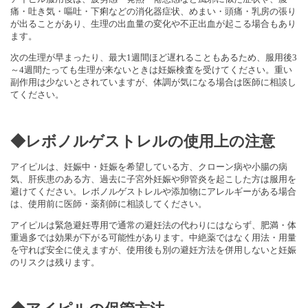
痛・吐き気・嘔吐・下痢などの消化器症状、めまい・頭痛・乳房の張り
が出ることがあり、生理の出血量の変化や不正出血が起こる場合もあり
ます。
次の生理が早まったり、最大1週間ほど遅れることもあるため、服用後3
～4週間たっても生理が来ないときは妊娠検査を受けてください。重い
副作用は少ないとされていますが、体調が気になる場合は医師に相談し
てください。
◆レボノルゲストレルの使用上の注意
アイピルは、妊娠中・妊娠を希望している方、クローン病や小腸の病
気、肝疾患のある方、過去に子宮外妊娠や卵管炎を起こした方は服用を
避けてください。レボノルゲストレルや添加物にアレルギーがある場合
は、使用前に医師・薬剤師に相談してください。
アイピルは緊急避妊専用で通常の避妊法の代わりにはならず、肥満・体
重過多では効果が下がる可能性があります。中絶薬ではなく用法・用量
を守れば安全に使えますが、使用後も別の避妊方法を併用しないと妊娠
のリスクは残ります。