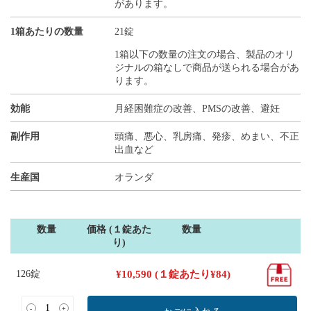
があります。
1箱あたりの数量
21錠
1箱以下の数量の注文の場合、製品のオリ
ジナルの箱なしで商品が送られる場合があ
ります。
効能
月経困難症の改善、PMSの改善、避妊
副作用
頭痛、悪心、乳房痛、発疹、めまい、不正
出血など
生産国
オランダ
数量
価格 (１錠あた
数量
り)
126錠
¥
10,590
(１錠あたり
¥
84
)
-
+