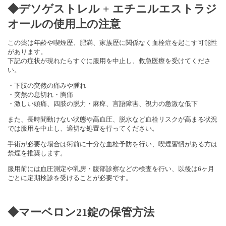
◆デソゲストレル + エチニルエストラジ
オールの使用上の注意
この薬は年齢や喫煙歴、肥満、
家族歴に関係なく血栓症を起こす可能性
があります。
下記の症状が現れたらすぐに服用を中止し、
救急医療を受けてくださ
い。
・下肢の突然の痛みや腫れ
・突然の息切れ・胸痛
・激しい頭痛、四肢の脱力・麻痺、言語障害、視力の急激な低下
また、長時間動けない状態や高血圧、
脱水など血栓リスクが高まる状況
では服用を中止し、
適切な処置を行ってください。
手術が必要な場合は術前に十分な血栓予防を行い、
喫煙習慣がある方は
禁煙を推奨します。
服用前には血圧測定や乳房・腹部診察などの検査を行い、
以後は6ヶ月
ごとに定期検診を受けることが必要です。
◆マーベロン21錠の保管方法