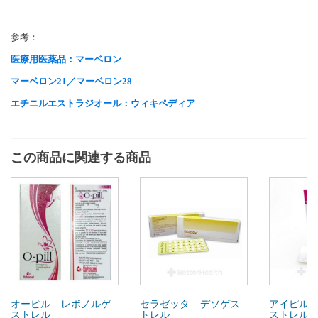
参考：
医療用医薬品：マーベロン
マーベロン21／マーベロン28
エチニルエストラジオール：ウィキペディア
この商品に関連する商品
オーピル – レボノルゲ
セラゼッタ – デソゲス
アイピル 
ストレル
トレル
ストレル