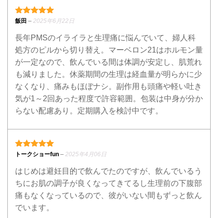
5段階中
5
の評価
飯田
–
2025年6月22日
長年PMSのイライラと生理痛に悩んでいて、婦人科
処方のピルから切り替え。マーベロン21はホルモン量
が一定なので、飲んでいる間は体調が安定し、肌荒れ
も減りました。休薬期間の生理は経血量が明らかに少
なくなり、痛みもほぼナシ。副作用も頭痛や軽い吐き
気が1～2回あった程度で許容範囲。包装は中身が分か
らない配慮あり。定期購入を検討中です。
5段階中
5
の評価
トークショーfun
–
2025年4月06日
はじめは避妊目的で飲んでたのですが、飲んでいるう
ちにお肌の調子が良くなってきてるし生理前の下腹部
痛もなくなっているので、彼がいない間もずっと飲ん
でいます。