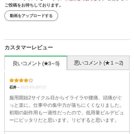
ご投稿をお待ちしております。
動画をアップロードする
カスタマーレビュー
悪いコメント (★１～2)
良いコメント (★3～5)
4段階中
4
の評価
石井
–
2025年9月07日
服用開始2サイクル目からイライラや腰痛、頭痛がぐ
っと楽に。仕事中の集中力が落ちにくくなりました。
初期の副作用も一過性だったので、低用量ピルデビュ
ーにピッタリだと思います。リピすると思います。