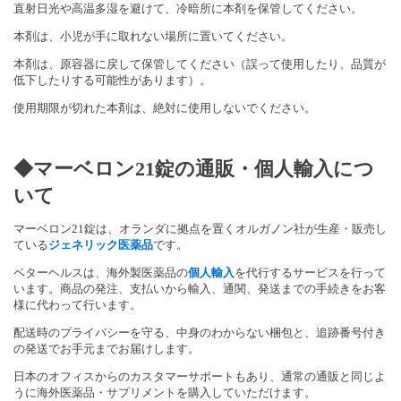
直射日光や高温多湿を避けて、冷暗所に本剤を保管してください。
本剤は、小児が手に取れない場所に置いてください。
本剤は、原容器に戻して保管してください（誤って使用したり、品質が
低下したりする可能性があります）。
使用期限が切れた本剤は、絶対に使用しないでください。
◆マーベロン21錠の通販・個人輸入につ
いて
マーベロン21錠は、オランダに拠点を置くオルガノン社が生産・販売し
ている
ジェネリック医薬品
です。
ベターヘルスは、海外製医薬品の
個人輸入
を代行するサービスを行って
います。商品の発注、支払いから輸入、通関、発送までの手続きをお客
様に代わって行います。
配送時のプライバシーを守る、中身のわからない梱包と、追跡番号付き
の発送でお手元までお届けします。
日本のオフィスからのカスタマーサポートもあり、通常の通販と同じよ
うに海外医薬品・サプリメントを購入していただけます。