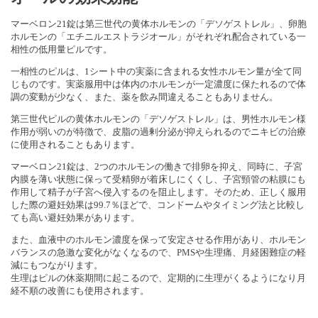
マーベロン21錠は第三世代の黄体ホルモンの「デソゲストレル」、卵胞
ホルモンの「エチニルエストラジオール」がそれぞれ配合されている一
相性の低用量ピルです。
一相性のピルは、1シート中の実薬に含まれる女性ホルモン量が全て同
じものです。実薬服用中は体内のホルモンが一定濃度に保たれるので体
調の変動が少なく、また、薬を飲み間違えることもありません。
第三世代ピルの黄体ホルモンの「デソゲストレル」は、男性ホルモン様
作用が弱いのが特徴で、皮脂の過剰分泌が抑えられるのでニキビの治療
に使用されることもあります。
マーベロン21錠は、2つのホルモンの働きで排卵を抑え、同時に、子宮
内膜を薄い状態に保って受精卵が着床しにくくし、子宮頸管の粘膜にも
作用して精子が子宮へ侵入するのを阻止します。そのため、正しく服用
した際の避妊効果は99.7％ほどで、コンドームやタイミング法と比較し
ても高い避妊効果があります。
また、血液中のホルモン濃度を保って安定させる作用があり、ホルモン
バランスの急激な変化がなくなるので、PMSや生理痛、月経困難症の軽
減にもつながります。
生理はピルの休薬期間に起こるので、定期的に生理がくるようになり月
経不順の改善にも使用されます。