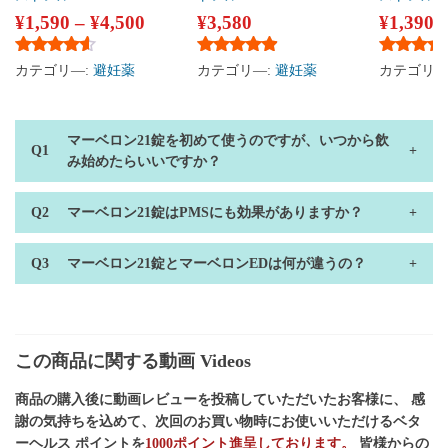
¥
1,590
–
¥
4,500
¥
3,580
¥
1,390
5段階中
4.40
の評価
5段階中
4.75
の評価
5段階中
4
カテゴリ―:
避妊薬
カテゴリ―:
避妊薬
カテゴリ―
マーベロン21錠を初めて使うのですが、いつから飲
み始めたらいいですか？
マーベロン21錠はPMSにも効果がありますか？
マーベロン21錠とマーベロンEDは何が違うの？
この商品に関する動画 Videos
商品の購入後に動画レビューを投稿していただいたお客様に、 感
謝の気持ちを込めて、次回のお買い物時にお使いいただけるベタ
ーヘルス ポイントを
1000ポイント進呈しております。
皆様からの