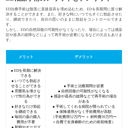
ED治療手術は陰茎に直接器具を埋め込むため、EDを長期間に渡り解
決することができます。また、好きな時にいつでもすぐに勃起させた
り、継続できたり、自分の思いのままに勃起をコントロールできま
す。
しかし、EDの自然回復の可能性がなくなったり、場合によっては感染
症や器具の故障などによって再手術が必要になるなどの欠点もありま
す。
メリット
デメリット
● EDを長期に解決
できる
● いつでも勃起さ
せることができる
● 手術と治癒期間が必要
● 雰囲気を壊さな
● 自然回復の可能性がなくなる
いで性行為ができ
● 感染や器具の故障などで再手術の場合
る
がある
● 好きなだけ勃起
● 手術してくれる病院が限られている
を継続できる
● 保険適用がなく手術費用が高額
● 毎回の薬の購入
（手術費用52万円〜 ＋ 材料費30万円〜
費用が不要
＋自費で全身麻酔のための術前検査）
● 射精やオーガズ