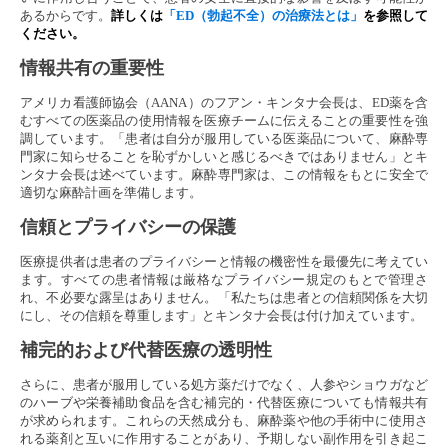
あるからです。
詳しくは
「ED（勃起不全）の治療法とは」
を参照して
ください。
情報共有の重要性
アメリカ看護師協会（AANA）のフアン・キンタナ会長は、ED薬を含
むすべての医薬品の使用情報を医療チームに伝えることの重要性を強
調しています。「患者は自分が服用している医薬品について、麻酔専
門家に知らせることを恥ずかしいと感じるべきではありません」とキ
ンタナ会長は述べています。麻酔専門家は、この情報をもとに安全で
適切な麻酔計画を準備します。
信頼とプライバシーの保護
医療提供者は患者のプライバシーと情報の機密性を最優先に考えてい
ます。すべての患者情報は厳格なプライバシー規定のもとで管理さ
れ、不必要な露呈はありません。「私たちは患者との信頼関係を大切
にし、その信頼を尊重します」とキンタナ会長は付け加えています。
補完的および代替医療の透明性
さらに、患者が服用している処方薬だけでなく、人参やショウガなど
のハーブや栄養補助食品を含む補完的・代替医療についても情報共有
が求められます。これらの天然成分も、麻酔薬や他の手術中に使用さ
れる薬剤と互いに作用することがあり、予期しない副作用を引き起こ