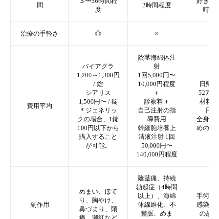
３〜36時間程
好きな
間
2時間程度
度
時間
治療の手軽さ
◎
×
×
陰茎海綿体注
バイアグラ
射
1,200～1,300円
1回5,000円〜
/ 錠
10,000円程度
日帰り
シアリス
＋
52万円
1,500円〜 / 錠
診察料＋
材料費
費用平均
＊ジェネリッ
自己注射の指
円〜
クの場合、1錠
導費用
全身麻
100円以下から
幹細胞培養上
めの術
購入すること
清液注射 1回
が可能。
50,000円〜
140,000円程度
陰茎痛、持続
勃起症（4時間
めまい、ほて
以上）、海綿
手術痕
り、胸やけ、
副作用
体線維化、不
感染症
鼻づまり、頭
整脈、めま
の故障
痛、潮紅など