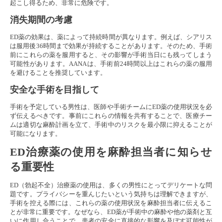
起こし得るため、非常に危険です。
消失期間の考慮
ED薬の効果は、薬によって持続時間が異なります。例えば、シアリス
は服用後36時間まで効果が持続することがあります。そのため、手術
前にこれらの薬を服用すると、その影響が手術当日にも残ってしまう
可能性があります。AANAは、手術前24時間以上はこれらの薬の服用
を避けることを推奨しています。
安全な手術を目指して
手術を予定している男性は、医師や手術チームにED薬の使用状況を必
ず伝えるべきです。事前にこれらの情報を共有することで、医療チー
ムは適切な麻酔計画を立て、手術中のリスクを最小限に抑えることが
可能になります。
ED治療薬の使用を麻酔担当者に知らせ
る重要性
ED（勃起不全）治療薬の使用は、多くの男性にとってデリケートな問
題です。プライバシーを重んじたいという気持ちは理解できますが、
手術を控える際には、これらの薬の使用状況を麻酔担当者に伝えるこ
とが非常に重要です。なぜなら、ED薬が手術中の麻酔や他の薬剤と互
いに作用し合うことで、患者の安全に直接的な影響を及ぼす可能性が