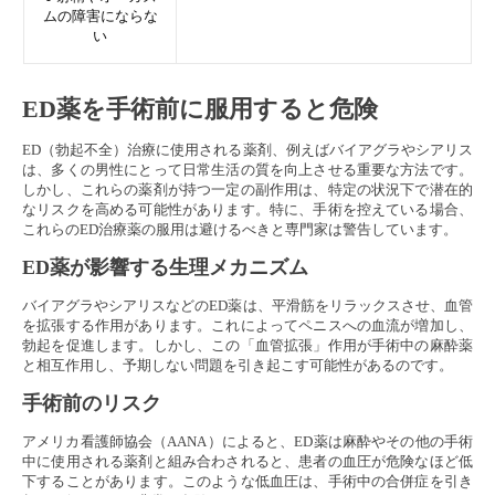
ムの障害にならな
い
ED薬を手術前に服用すると危険
ED（勃起不全）治療に使用される薬剤、例えばバイアグラやシアリス
は、多くの男性にとって日常生活の質を向上させる重要な方法です。
しかし、これらの薬剤が持つ一定の副作用は、特定の状況下で潜在的
なリスクを高める可能性があります。特に、手術を控えている場合、
これらのED治療薬の服用は避けるべきと専門家は警告しています。
ED薬が影響する生理メカニズム
バイアグラやシアリスなどのED薬は、平滑筋をリラックスさせ、血管
を拡張する作用があります。これによってペニスへの血流が増加し、
勃起を促進します。しかし、この「血管拡張」作用が手術中の麻酔薬
と相互作用し、予期しない問題を引き起こす可能性があるのです。
手術前のリスク
アメリカ看護師協会（AANA）によると、ED薬は麻酔やその他の手術
中に使用される薬剤と組み合わされると、患者の血圧が危険なほど低
下することがあります。このような低血圧は、手術中の合併症を引き