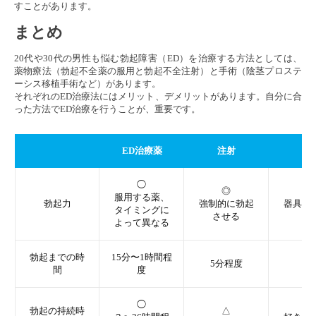
すことがあります。
まとめ
20代や30代の男性も悩む勃起障害（ED）を治療する方法としては、
薬物療法（勃起不全薬の服用と勃起不全注射）と手術（陰茎プロステ
ーシス移植手術など）があります。
それぞれのED治療法にはメリット、デメリットがあります。自分に合
った方法でED治療を行うことが、重要です。
ED治療薬
注射
手
◯
◎
◎
服用する薬、
勃起力
強制的に勃起
器具で
タイミングに
させる
せ
よって異なる
勃起までの時
15分〜1時間程
5分程度
即
間
度
◯
◎
勃起の持続時
△