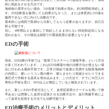
的に勃起をさせる方法です。
海綿体の異常がない場合、5分前後で効果が現れ、約2時間程持続しま
す。ED治療薬を服用しても効果がなかった、または体質的にED薬を
服用できない方に向けた治療法です。
基本的には病院で医師から注射してもらう必要がありますが、自己注
射も可能です。
但し、4時間以上も連続して勃起したまま治らない持続勃起症になる
恐れがあり、その場合は病院での緊急処置が必要となります。
EDの手術
現在、ED治療の手術では「陰茎プロステーシス移植手術」という方法
が多く行われています。これはED治療薬や他の治療方法が使えない場
合に行われる最終手段です。正常の勃起で血液が充満する陰茎海綿体
の内部に、硬いシリコン製の棒や、膨らませたり収縮させたりできる
液圧式で作動する器具を埋め込みます。この方法で、すでに30万人の
男性が手術を受け、90%以上が満足していると報告されています。
また、新しいEDの手術方法として、血管拡張用カテーテルを用いて狭
窄あるいは閉塞した血管を拡張させる治療方法や、血行再建手術によ
って血管を拡張する方法でも治療可能です。
ED治療手術のメリットとデメリット