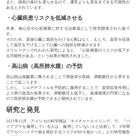
また、病気の進行を遅らせるので、通常よりも長生きできる可能性が
あるとされています。
・心臓疾患リスクを低減させる
本来、狭心症や心筋梗塞に対する治療薬として研究開発された薬で
す。
そのため、直接心臓に負担をかける心配はなく、むしろ、血管を拡張
して血圧を下げることで心臓への負担を軽減させます。
スウェーデンで行われた研究によると、『心筋梗塞のリスクが低下す
る可能性がある』という結果が報告されました。
・高山病（高所肺水腫）の予防
高山病は低酸素に曝されることで肺血管が収縮、肺動脈圧が上昇する
ことで起こります。
しかし、シルデナフィルを予防的に服用することで、血管拡張作用に
より肺の血流が改善され、肺動脈圧も低下し、血液循環が円滑になる
ので高所肺水腫が予防できると期待されています。
研究と発見
2021年12月、アメリカの科学雑誌「ネイチャーエイジング」で、『バ
イアグラを服用している人は、服用していない人と比較して、6年間
でアルツハイマー病を発症するリスクが69％低かった』との研究報告