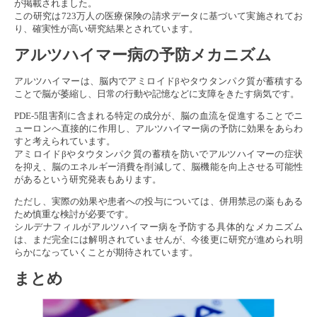
が掲載されました。
この研究は723万人の医療保険の請求データに基づいて実施されてお
り、確実性が高い研究結果とされています。
アルツハイマー病の予防メカニズム
アルツハイマーは、脳内でアミロイドβやタウタンパク質が蓄積する
ことで脳が萎縮し、日常の行動や記憶などに支障をきたす病気です。
PDE-5阻害剤に含まれる特定の成分が、脳の血流を促進することでニ
ューロンへ直接的に作用し、アルツハイマー病の予防に効果をあらわ
すと考えられています。
アミロイドβやタウタンパク質の蓄積を防いでアルツハイマーの症状
を抑え、脳のエネルギー消費を削減して、脳機能を向上させる可能性
があるという研究発表もあります。
ただし、実際の効果や患者への投与については、併用禁忌の薬もある
ため慎重な検討が必要です。
シルデナフィルがアルツハイマー病を予防する具体的なメカニズム
は、まだ完全には解明されていませんが、今後更に研究が進められ明
らかになっていくことが期待されています。
まとめ