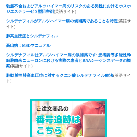
勃起不全およびアルツハイマー病のリスクのある男性におけるホスホ
ジエステラーゼ 5 型阻害剤
(英語サイト)
シルデナフィルがアルツハイマー病の候補薬であることを特定
(英語サ
イト)
肺高血圧症とシルデナフィル
高山病：MSDマニュアル
シルデナフィルはアルツハイマー病の候補薬です: 患者誘導多能性幹
細胞由来ニューロンにおける実際の患者とRNAシーケンスデータの観
察
(英語サイト)
肺動脈性肺高血圧症に対するクエン酸シルデナフィル療法
(英語サイ
ト)