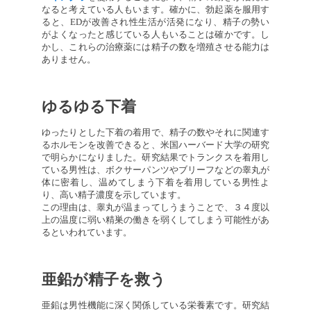
なると考えている人もいます。確かに、勃起薬を服用す
ると、EDが改善され性生活が活発になり、精子の勢い
がよくなったと感じている人もいることは確かです。し
かし、これらの治療薬には精子の数を増殖させる能力は
ありません。
ゆるゆる下着
ゆったりとした下着の着用で、精子の数やそれに関連す
るホルモンを改善できると、米国ハーバード大学の研究
で明らかになりました。研究結果でトランクスを着用し
ている男性は、ボクサーパンツやブリーフなどの睾丸が
体に密着し、温めてしまう下着を着用している男性よ
り、高い精子濃度を示しています。
この理由は、睾丸が温まってしうまうことで、３４度以
上の温度に弱い精巣の働きを弱くしてしまう可能性があ
るといわれています。
亜鉛が精子を救う
亜鉛は男性機能に深く関係している栄養素です。研究結