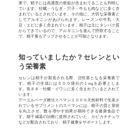
果で、精子には高濃度の亜鉛が含まれてることも判明し
ています。牡蠣・うなぎ・穴子・牛もも肉などに多く含
まれているとされています。その他に、大切な栄養素と
してアルギニンがあげられます。レーズンや牛乳・大
豆・エビに多く含まれています。精子は主にタンパク質
からできているので、アルギニンを進んで摂取すること
で、精子量もアップさせることが可能となります。
知っていましたか？セレンとい
う栄養素
セレンは精子が製造される際、活性基となる栄養素で
す。精子の生成には５００億分の１mgを必要としま
す。長ネギ・牡蠣・イワシに多く含まれているとされて
います。
アーユルベーダ療法スペマン１００％天然材料で生産さ
れているサプリメントのスペマンには、精子の質と形状
を向上させ、数を増やす効果が期待できる健康食品で
す。精子減退の治療に使用されていた、カピカチチュウ
などが配合されており、精子健康をサポートします。