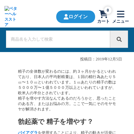
0
ログイン
カート
メニュー
投稿日：
2019年12月5日
精子の全体数が変わるのには、約３ヶ月かかるといわれ
ており、日本人の平均射精量は、１回の精行為あたり５
㏄〜１０㏄といわれています。１㏄あたりの精子の数は
５０００万〜１億５０００万以上といわれていますが、
欧米人の半分とされています。
精子を増やす方法なんてあるのだろうかと、思ったこと
のある方、またはお悩みの方。ここで一気にそのモヤモ
ヤが解消されます。
勃起薬で 精子を増やす？
バイアグラ
を使用することにより、精子の動きが活発に