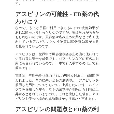
す。
アスピリンの可能性 - ED薬の代
わりに？
なので、もっと手軽に利用できるものにED改善効果が
あれば願ったり叶ったりなのですが、実はそれがあるか
もしれないのです。風邪薬や痛み止めの薬などで広く使
われているアスピリンという物質にED改善効果がある
と見られているのです。
アスピリンは、世界中で風邪薬や痛み止め薬に使われて
いる非常に安全な成分です。バファリンなどの有名なお
薬にも使われているので、日本でも入手するのはとても
簡単です。
実験は、平均年齢48歳の184人の男性を対象に、6週間行
われました。その結果、勃起の成功率が、アスピリンを
服用した男性で50%から75%に上昇したのです。バイア
グラを服用した場合、勃起の成功率が48%から81%に上
昇するとされていますので、これと比較した場合、アス
ピリンを使った場合の成功率はかなり高いと言えます。
アスピリンの問題点とED薬の利