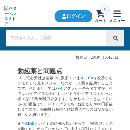
0
ログイン
カート
メニュー
投稿日：
2019年10月26日
勃起薬と問題点
EDに悩む男性は世界中に数多くいます。
ED
を改善する
方法として最もメジャーなのが、ED薬を服用すること
です。勃起薬としては
バイアグラ
が一番有名ですが、今
ではバイアグラ以外にもレビトラやシアリスといった
様々なED薬が利用できます。しかしネックとなってい
るのが価格です。バイアグラでも一錠あたり2000円前後
しますので、毎回性行為のたびに購入するのはなかなか
難しいと思います。
また
ED薬
というものに先入観があって、病院に行くの
を恥ずかしがってためらっている人も実はたくさんいま