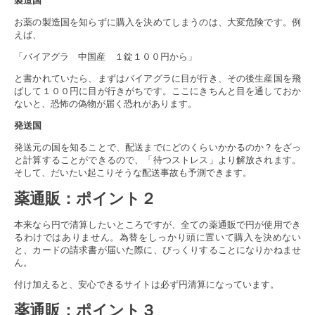
製造国
お薬の製造国を知らずに購入を決めてしまうのは、大変危険です。例
えば、
「バイアグラ 中国産 １錠１００円から」
と書かれていたら、まずはバイアグラに目が行き、その後生産国を飛
ばして１００円に目が行きがちです。ここにきちんと目を通しておか
ないと、恐怖の偽物が届く恐れがあります。
発送国
発送元の国を知ることで、配送までにどのくらいかかるのか？をざっ
と計算することができるので、「待つストレス」より解放されます。
そして、だいたい起こりそうな配送事故も予測できます。
薬通販
：ポイント２
本来なら円で清算したいところですが、全ての薬通販で円が使用でき
るわけではありません。為替をしっかり頭に置いて購入を決めない
と、カードの請求書が届いた際に、びっくりすることになりかねませ
ん。
付け加えると、安心できるサイトは必ず円清算になっています。
薬通販
：ポイント３