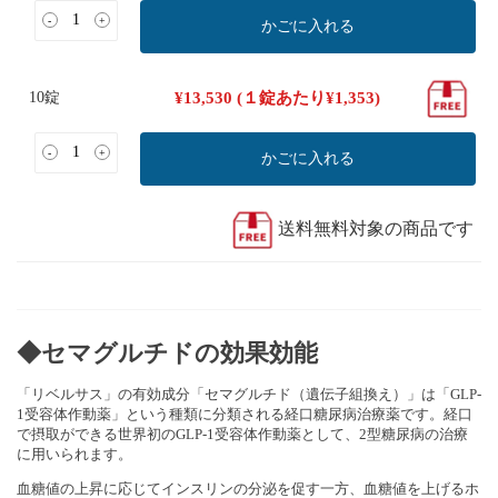
-
+
かごに入れる
10錠
¥
13,530
(１錠あたり
¥
1,353
)
-
+
かごに入れる
送料無料対象の商品です
◆セマグルチドの効果効能
「リベルサス」の有効成分「セマグルチド（遺伝子組換え）」は「GLP-
1受容体作動薬」という種類に分類される経口糖尿病治療薬です。経口
で摂取ができる世界初のGLP-1受容体作動薬として、2型糖尿病の治療
に用いられます。
血糖値の上昇に応じてインスリンの分泌を促す一方、血糖値を上げるホ