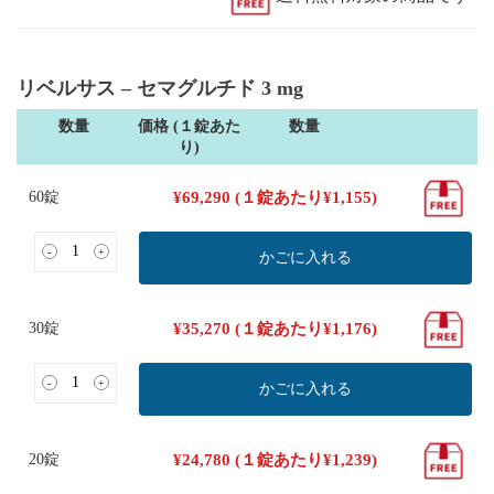
リベルサス – セマグルチド 3 mg
数量
価格 (１錠あた
数量
り)
60錠
¥
69,290
(１錠あたり
¥
1,155
)
-
+
かごに入れる
30錠
¥
35,270
(１錠あたり
¥
1,176
)
-
+
かごに入れる
20錠
¥
24,780
(１錠あたり
¥
1,239
)