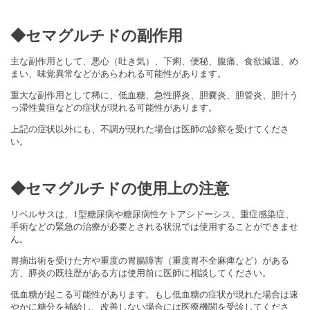
◆セマグルチドの副作用
主な副作用として、悪心（吐き気）、下痢、便秘、腹痛、食欲減退、め
まい、味覚異常などがあらわれる可能性があります。
重大な副作用として稀に、低血糖、急性膵炎、胆嚢炎、胆管炎、胆汁う
っ滞性黄疸などの症状が現れる可能性があります。
上記の症状以外にも、不調が現れた場合は医師の診察を受けてくださ
い。
◆セマグルチドの使用上の注意
リベルサスは、1型糖尿病や糖尿病性ケトアシドーシス、重症感染症、
手術などの緊急の治療が必要とされる状況では使用することができませ
ん。
胃摘出術を受けた方や重度の胃腸障害（重度胃不全麻痺など）がある
方、膵炎の既往歴がある方は使用前に医師に相談してください。
低血糖が起こる可能性があります。もし低血糖の症状が現れた場合は速
やかに糖分を補給し、改善しない場合には医療機関を受診してくださ