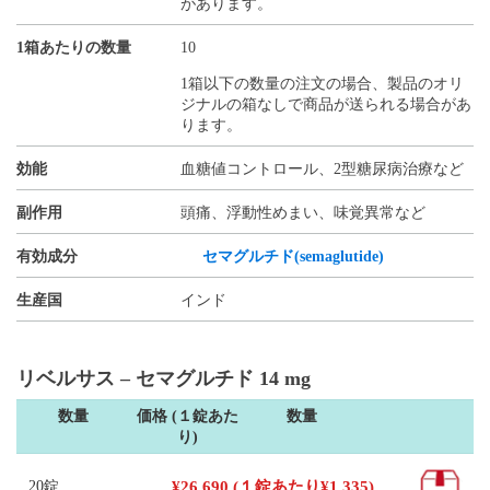
があります。
1箱あたりの数量
10
1箱以下の数量の注文の場合、製品のオリ
ジナルの箱なしで商品が送られる場合があ
ります。
効能
血糖値コントロール、2型糖尿病治療など
副作用
頭痛、浮動性めまい、味覚異常など
有効成分
セマグルチド(semaglutide)
生産国
インド
リベルサス – セマグルチド 14 mg
数量
価格 (１錠あた
数量
り)
20錠
¥
26,690
(１錠あたり
¥
1,335
)