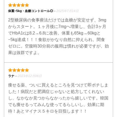
5段階中
5
の評価
体重−5kg・血糖コントロール◎
–
2025年7月14日
2型糖尿病の食事療法だけでは血糖が安定せず、3mg
からスタート。１ヶ月後に7mgへ増量し、合計3ヶ月
でHbA1cは8.2→6.8に改善。体重も65kg→60kgと
−5kg達成！！！食欲がかなり自然に抑えられ、間食
ゼロに。空腹時30分前の服用は慣れが必要ですが、効
果は抜群ですよ。
5段階中
5
の評価
ラナ
–
2023年12月06日
痩せる薬、ついに買えるところを見つけて即ポチしま
した！病院だと肥満症じゃないと処方してくれない
し、なかなか見つからなかったから嬉しいです。韓国
でも痩せるってみんな使ってるらしいし、効果に期
待！あとマイナス５キロを目指します！！