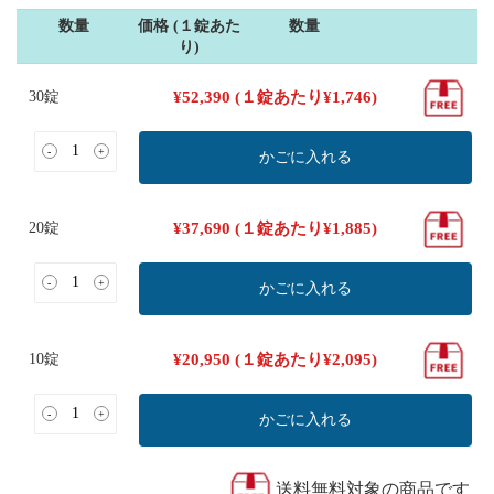
数量
価格 (１錠あた
数量
り)
30錠
¥
52,390
(１錠あたり
¥
1,746
)
-
+
かごに入れる
20錠
¥
37,690
(１錠あたり
¥
1,885
)
-
+
かごに入れる
10錠
¥
20,950
(１錠あたり
¥
2,095
)
-
+
かごに入れる
送料無料対象の商品です