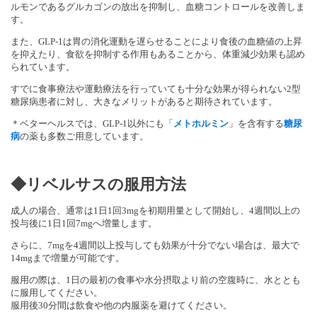
ルモンであるグルカゴンの放出を抑制し、血糖コントロールを改善しま
す。
また、GLP-1は胃の消化運動を遅らせることにより食後の血糖値の上昇
を抑えたり、食欲を抑制する作用もあることから、体重減少効果も認め
られています。
すでに食事療法や運動療法を行っていても十分な効果が得られない2型
糖尿病患者に対し、大きなメリットがあると期待されています。
＊ベターヘルスでは、GLP-1以外にも「
メトホルミン
」を含有する
糖尿
病
の薬も多数ご用意しています。
◆リベルサスの服用方法
成人の場合、通常は1日1回3mgを初期用量として開始し、4週間以上の
投与後に1日1回7mgへ増量します。
さらに、7mgを4週間以上投与しても効果が十分でない場合は、最大で
14mgまで増量が可能です。
服用の際は、1日の最初の食事や水分摂取より前の空腹時に、水ととも
に服用してください。
服用後30分間は飲食や他の内服薬を避けてください。