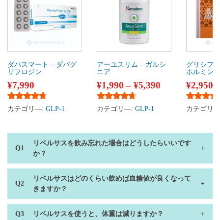
ダパスマート – ダパグ
アーユスリム – ガルシ
グリシファ
リフロジン
ニア
ホルミン
¥
7,990
¥
1,990
–
¥
5,390
¥
2,950
5段階中
4.50
の評価
5段階中
4.50
の評価
5段階中
4
カテゴリ―:
GLP-1
カテゴリ―:
GLP-1
カテゴリ―
リベルサスを飲み忘れた場合はどうしたらいいです
か？
リベルサスはどのくらい飲めば血糖値が良くなって
きますか？
リベルサスを使うと、体重は減りますか？