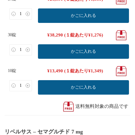
-
+
かごに入れる
30錠
¥
38,290
(１錠あたり
¥
1,276
)
-
+
かごに入れる
10錠
¥
13,490
(１錠あたり
¥
1,349
)
-
+
かごに入れる
送料無料対象の商品です
リベルサス – セマグルチド 7 mg