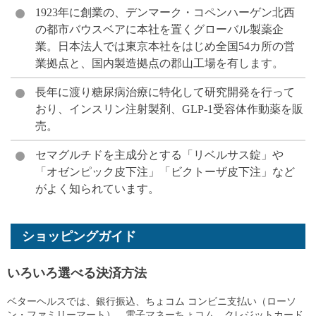
1923年に創業の、デンマーク・コペンハーゲン北西
の都市バウスベアに本社を置くグローバル製薬企
業。日本法人では東京本社をはじめ全国54カ所の営
業拠点と、国内製造拠点の郡山工場を有します。
長年に渡り糖尿病治療に特化して研究開発を行って
おり、インスリン注射製剤、GLP-1受容体作動薬を販
売。
セマグルチドを主成分とする「リベルサス錠」や
「オゼンピック皮下注」「ビクトーザ皮下注」など
がよく知られています。
ショッピングガイド
いろいろ選べる決済方法
ベターヘルスでは、銀行振込、ちょコム コンビニ支払い（ローソ
ン・ファミリーマート）、電子マネーちょコム、クレジットカード