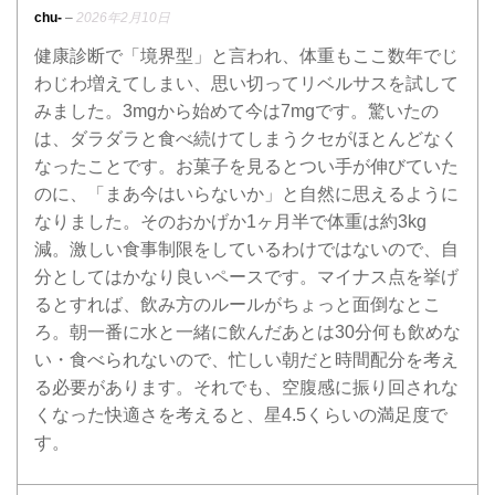
4段階中
4
の評価
chu-
–
2026年2月10日
健康診断で「境界型」と言われ、体重もここ数年でじ
わじわ増えてしまい、思い切ってリベルサスを試して
みました。3mgから始めて今は7mgです。驚いたの
は、ダラダラと食べ続けてしまうクセがほとんどなく
なったことです。お菓子を見るとつい手が伸びていた
のに、「まあ今はいらないか」と自然に思えるように
なりました。そのおかげか1ヶ月半で体重は約3kg
減。激しい食事制限をしているわけではないので、自
分としてはかなり良いペースです。マイナス点を挙げ
るとすれば、飲み方のルールがちょっと面倒なとこ
ろ。朝一番に水と一緒に飲んだあとは30分何も飲めな
い・食べられないので、忙しい朝だと時間配分を考え
る必要があります。それでも、空腹感に振り回されな
くなった快適さを考えると、星4.5くらいの満足度で
す。