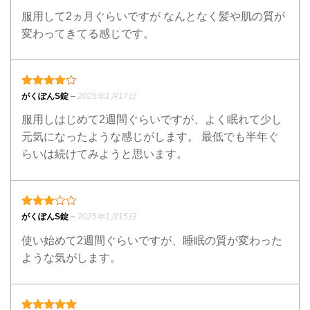
服用して2ヵ月ぐらいですが なんとなく髪や肌の質が
変わってきてる感じです。
4段階中
4
の評価
がくぽんS錠
–
2025年1月17日
服用しはじめて2週間ぐらいですが、よく眠れて少し
元気になったような感じがします。 最低でも半年ぐ
らいは続けてみようと思います。
3段階中
3
の評価
がくぽんS錠
–
2025年1月15日
使い始めて2週間ぐらいですが、睡眠の質が変わった
ような気がします。