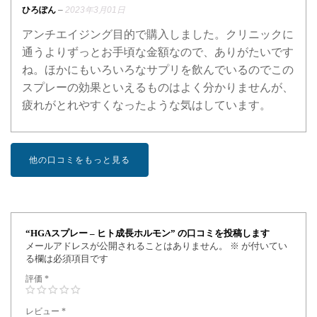
5段階中
5
の評価
ひろぽん
–
2023年3月01日
アンチエイジング目的で購入しました。クリニックに
通うよりずっとお手頃な金額なので、ありがたいです
ね。ほかにもいろいろなサプリを飲んでいるのでこの
スプレーの効果といえるものはよく分かりませんが、
疲れがとれやすくなったような気はしています。
他の口コミをもっと見る
“HGAスプレー – ヒト成長ホルモン” の口コミを投稿します
メールアドレスが公開されることはありません。
※
が付いてい
る欄は必須項目です
評価
*
レビュー
*