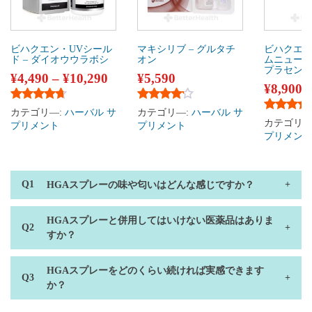
ビハクエン・UVシール
マキシリブ – グルタチ
ビハクエ
ド – ダイオウウラボシ
オン
ムニュー
プラセン
¥
4,490
–
¥
10,290
¥
5,590
¥
8,900
5段階中
4.50
の評価
5段階中
4.00
の評価
カテゴリ―:
ハーバル サ
カテゴリ―:
ハーバル サ
5段階中
4
カテゴリ―
プリメント
プリメント
プリメン
HGAスプレーの味や匂いはどんな感じですか？
HGAスプレーと併用してはいけない医薬品はありま
すか？
HGAスプレーをどのくらい続ければ実感できます
か？