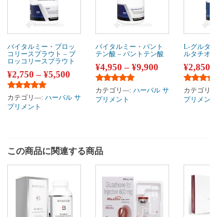
バイタルミー・ブロッ
バイタルミー・パント
L-グルタチ
コリースプラウト – ブ
テン酸 – パントテン酸
ルタチオ
ロッコリースプラウト
¥
4,950
–
¥
9,900
¥
2,850
¥
2,750
–
¥
5,500
5段階中
5.00
の評価
5段階中
4
カテゴリ―:
ハーバル サ
カテゴリ―
5段階中
5.00
の評価
カテゴリ―:
ハーバル サ
プリメント
プリメン
プリメント
この商品に関連する商品