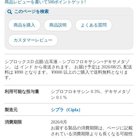
商品レビューを書いて500ポイントゲット!
このページを検索
商品を購入
商品説明
よくある質問
カスタマーレビュー
シプロックスD 点眼/点耳液 – シプロフロキサシン+デキサメタゾ
ン。 は インド から発送されます。 お届け予定は 2026/08/25, 配送
料は ¥890 となります。 ¥9000 以上のご購入で送料無料となりま
す。
利用可能な投与量
シプロフロキサシン 0.3%、デキサメタゾ
ン 0.1 %
製造元
シプラ（Cipla）
消費期限
2026/8月
お届する製品の消費期限は、ページに記載
されている消費期限よりも長くなる可能性