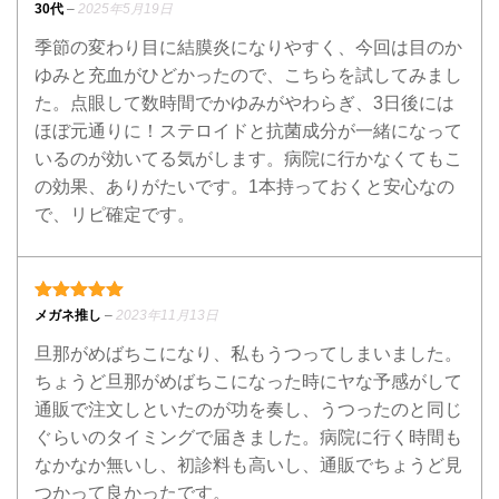
5段階中
5
の評価
30代
–
2025年5月19日
季節の変わり目に結膜炎になりやすく、今回は目のか
ゆみと充血がひどかったので、こちらを試してみまし
た。点眼して数時間でかゆみがやわらぎ、3日後には
ほぼ元通りに！ステロイドと抗菌成分が一緒になって
いるのが効いてる気がします。病院に行かなくてもこ
の効果、ありがたいです。1本持っておくと安心なの
で、リピ確定です。
5段階中
5
の評価
メガネ推し
–
2023年11月13日
旦那がめばちこになり、私もうつってしまいました。
ちょうど旦那がめばちこになった時にヤな予感がして
通販で注文しといたのが功を奏し、うつったのと同じ
ぐらいのタイミングで届きました。病院に行く時間も
なかなか無いし、初診料も高いし、通販でちょうど見
つかって良かったです。