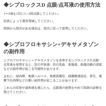
◆シプロックスD 点眼/点耳液
の使用方法
1〜2滴を1日に3～4回点眼してください。
症状によって適宜増減してください。
医師から指示がある場合は、指示に従って使用してください。
◆シプロフロキサシン+デキサメタゾン
の副作用
シプロフロキサシン＋デキサメタゾンを含有するシプロックスD 点眼/
点耳液を使用すると、目の不快感、目の充血、刺激感、創傷治癒の遅延
などの副作用が起こる可能性があります。
まれに、緑内障、角膜ヘルペス、角膜真菌症、緑膿菌感染症、穿孔、後
嚢下白内障などの重い副作用が起こることがあります。
これらの症状や違和感を感じたら、点眼液の使用をやめて医師の診察を
受けてください。