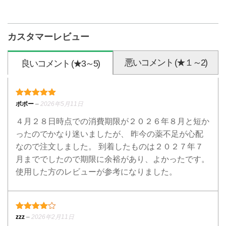
カスタマーレビュー
悪いコメント (★１～2)
良いコメント (★3～5)
5段階中
5
の評価
ポポー
–
2026年5月11日
４月２８日時点での消費期限が２０２６年８月と短か
ったのでかなり迷いましたが、 昨今の薬不足が心配
なので注文しました。 到着したものは２０２７年７
月まででしたので期限に余裕があり、よかったです。
使用した方のレビューが参考になりました。
4段階中
4
の評価
zzz
–
2026年2月11日