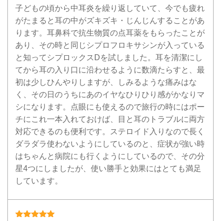
子どもの頃から中耳炎を繰り返していて、今でも疲れ
がたまると耳の中がズキズキ・じんじんすることがあ
ります。耳鼻科で抗生物質の点耳薬をもらったことが
あり、その時と同じシプロフロキサシンが入っている
と知ってシプロックスDを試しました。耳を清潔にし
てから耳の入り口に沿わせるように数滴たらすと、最
初は少しひんやりしますが、しみるような痛みはな
く、その日のうちにあのイヤなひりひり感がかなりマ
シになります。点眼にも使えるので旅行の時にはポー
チにこれ一本入れておけば、目と耳のトラブルに両方
対応できるのも便利です。ステロイド入りなので長く
ダラダラ使わないようにしているのと、症状が強い時
はちゃんと病院にも行くようにしているので、その分
星4つにしましたが、使い勝手と効果にはとても満足
しています。