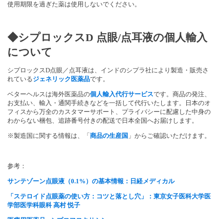
使用期限を過ぎた薬は使用しないでください。
◆シプロックスD 点眼/点耳液の個人輸入
について
シプロックスD点眼／点耳液は、インドのシプラ社により製造・販売さ
れている
ジェネリック医薬品
です。
ベターヘルスは海外医薬品の
個人輸入代行サービス
です。商品の発注、
お支払い、輸入・通関手続きなどを一括して代行いたします。日本のオ
フィスから万全のカスタマーサポート、プライバシーに配慮した中身の
わからない梱包、追跡番号付きの配送で日本全国へお届けします。
※製造国に関する情報は、「
商品の生産国
」からご確認いただけます。
参考：
サンテゾーン点眼液（0.1%）の基本情報：日経メディカル
「ステロイド点眼薬の使い方：コツと落とし穴」：東京女子医科大学医
学部医学科眼科 高村 悦子