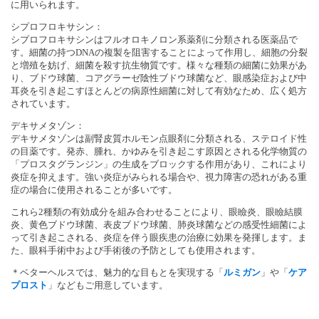
に用いられます。
シプロフロキサシン：
シプロフロキサシンはフルオロキノロン系薬剤に分類される医薬品で
す。細菌の持つDNAの複製を阻害することによって作用し、細胞の分裂
と増殖を妨げ、細菌を殺す抗生物質です。様々な種類の細菌に効果があ
り、ブドウ球菌、コアグラーゼ陰性ブドウ球菌など、眼感染症および中
耳炎を引き起こすほとんどの病原性細菌に対して有効なため、広く処方
されています。
デキサメタゾン：
デキサメタゾンは副腎皮質ホルモン点眼剤に分類される、ステロイド性
の目薬です。発赤、腫れ、かゆみを引き起こす原因とされる化学物質の
「プロスタグランジン」の生成をブロックする作用があり、これにより
炎症を抑えます。強い炎症がみられる場合や、視力障害の恐れがある重
症の場合に使用されることが多いです。
これら2種類の有効成分を組み合わせることにより、眼瞼炎、眼瞼結膜
炎、黄色ブドウ球菌、表皮ブドウ球菌、肺炎球菌などの感受性細菌によ
って引き起こされる、炎症を伴う眼疾患の治療に効果を発揮します。ま
た、眼科手術中および手術後の予防としても使用されます。
＊ベターヘルスでは、魅力的な目もとを実現する「
ルミガン
」や「
ケア
プロスト
」などもご用意しています。