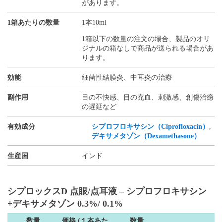
があります。
1箱あたりの数量
1本10ml
1箱以下の数量の注文の場合、製品のオリ
ジナルの箱なしで商品が送られる場合があ
ります。
効能
細菌性結膜炎、中耳炎の治療
副作用
目の不快感、目の充血、刺激感、創傷治癒
の遅延など
有効成分
シプロフロキサシン（Ciprofloxacin）
,
デキサメタゾン（Dexamethasone）
生産国
インド
シプロックスD 点眼/点耳液 – シプロフロキサシン
+デキサメタゾン 0.3%/ 0.1%
数量
価格 (１本あた
数量