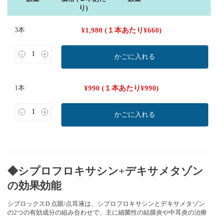
り)
3本
¥
1,980
(１本あたり
¥
660
)
-
+
かごに入れる
1本
¥
990
(１本あたり
¥
990
)
-
+
かごに入れる
◆シプロフロキサシン+デキサメタゾン
の効果効能
シプロックスD 点眼/点耳液は、シプロフロキサシンとデキサメタゾン
の2つの有効成分の組み合わせで、主に細菌性の結膜炎や中耳炎の治療