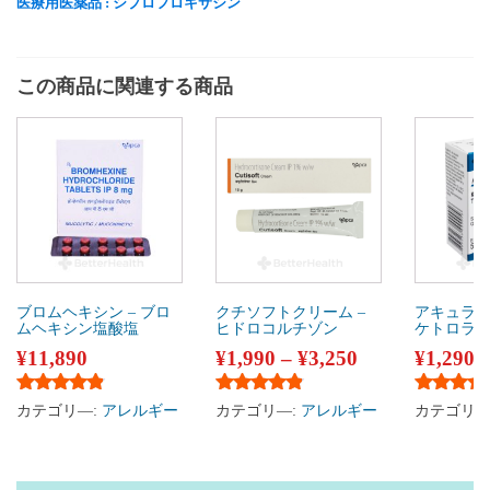
医療用医薬品 : シプロフロキサシン
この商品に関連する商品
ブロムヘキシン – ブロ
クチソフトクリーム –
アキュラー
ムヘキシン塩酸塩
ヒドロコルチゾン
ケトロラ
¥
11,890
¥
1,990
–
¥
3,250
¥
1,290
5段階中
4.67
の評価
5段階中
4.67
の評価
5段階中
5
カテゴリ―:
アレルギー
カテゴリ―:
アレルギー
カテゴリ―