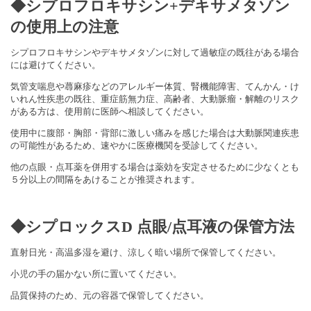
◆シプロフロキサシン+デキサメタゾン
の使用上の注意
シプロフロキサシンやデキサメタゾンに対して過敏症の既往がある
場合
には避けてください。
気管支喘息や蕁麻疹などのアレルギー体質、腎機能障害、
てんかん・け
いれん性疾患の既往、重症筋無力症、高齢者、
大動脈瘤・解離のリスク
がある方は、
使用前に医師へ相談してください。
使用中に腹部・胸部・
背部に激しい痛みを感じた場合は大動脈関連疾患
の可能性があるた
め、速やかに医療機関を受診してください。
他の点眼・
点耳薬を併用する場合は薬効を安定させるために少なくとも
５分以
上の間隔をあけることが推奨されます。
◆シプロックスD 点眼/点耳液の保管方法
直射日光・高温多湿を避け、涼しく暗い場所で保管してください。
小児の手の届かない所に置いてください。
品質保持のため、元の容器で保管してください。