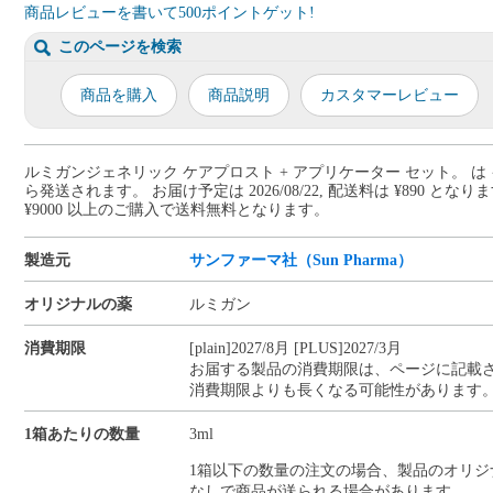
商品レビューを書いて500ポイントゲット!
このページを検索
商品を購入
商品説明
カスタマーレビュー
ルミガンジェネリック ケアプロスト + アプリケーター セット。 は 
ら発送されます。 お届け予定は 2026/08/22, 配送料は ¥890 となり
¥9000 以上のご購入で送料無料となります。
製造元
サンファーマ社（Sun Pharma）
オリジナルの薬
ルミガン
消費期限
[plain]2027/8月 [PLUS]2027/3月
お届する製品の消費期限は、ページに記載
消費期限よりも長くなる可能性があります
1箱あたりの数量
3ml
1箱以下の数量の注文の場合、製品のオリジ
なしで商品が送られる場合があります。