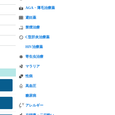
AGA・薄毛治療薬
避妊薬
禁煙治療
C型肝炎治療薬
HIV治療薬
寄生虫治療
マラリア
性病
高血圧
糖尿病
アレルギー