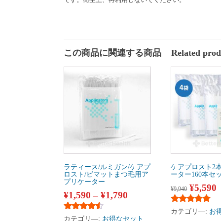
この商品に関連する商品
Related prod
ラティース/ルミガン/ケアプ
ケアプロスト2
ロスト/ビマットまつ毛用ア
ーター160本セ
プリケーター
¥
5,590
¥
9,940
¥
1,590
–
¥
1,790
5段階中
5.00
の
カテゴリ―:
お
5段階中
4.33
の評価
カテゴリ―:
お得なセット