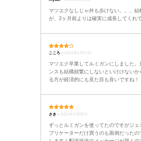
マツエクなしじゃ外も歩けない。。。結
が、2ヶ月前よりは確実に成長してくれ
4段階中
4
の評価
こころ
–
2024年2月19日
マツエク卒業してルミガンにしました。
ンスも結構頻繁にしないといけけないか
る方が経済的にも見た目も良いですね！
5段階中
5
の評価
さき
–
2023年1月09日
ずっとルミガンを使ってたのですがジェ
プリケーターだけ買うのも面倒だったの
します！配送状況のメッセージが届くの