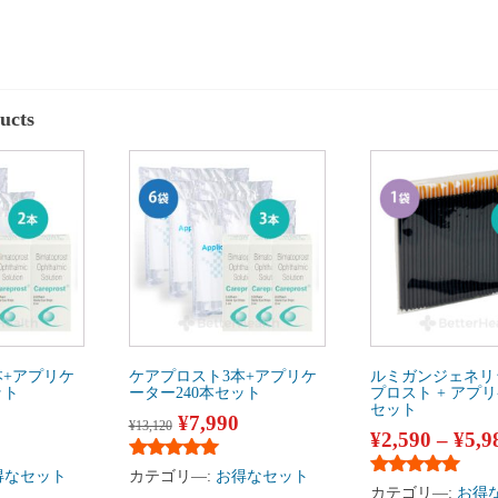
ucts
本+アプリケ
ケアプロスト3本+アプリケ
ルミガンジェネリ
ット
ーター240本セット
プロスト + アプ
セット
¥
7,990
¥
13,120
¥
2,590
–
¥
5,9
評価
5段階中
5.00
の評価
得なセット
カテゴリ―:
お得なセット
5段階中
5.00
の
カテゴリ―:
お得