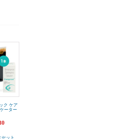
ック ケア
リケーター
80
評価
なセット