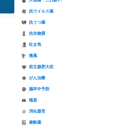
片頭痛・二日酔い
抗ウイルス薬
抗うつ薬
抗生物質
吐き気
痛風
前立腺肥大症
がん治療
脳卒中予防
喘息
消化器官
麻酔薬