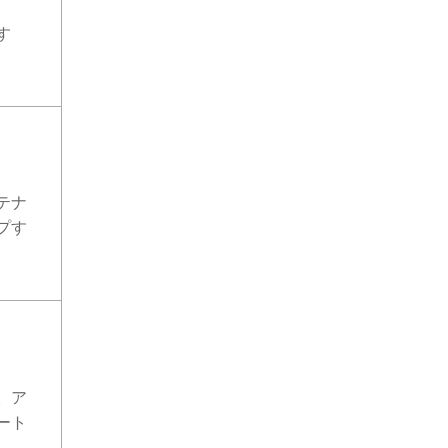
す
テナ
プす
。ア
ート