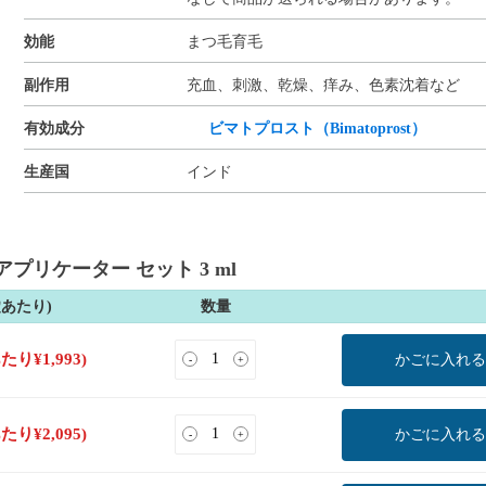
効能
まつ毛育毛
副作用
充血、刺激、乾燥、痒み、色素沈着など
有効成分
ビマトプロスト（Bimatoprost）
生産国
インド
プリケーター セット 3 ml
錠あたり)
数量
あたり
¥
1,993
)
かごに入れる
-
+
あたり
¥
2,095
)
かごに入れる
-
+