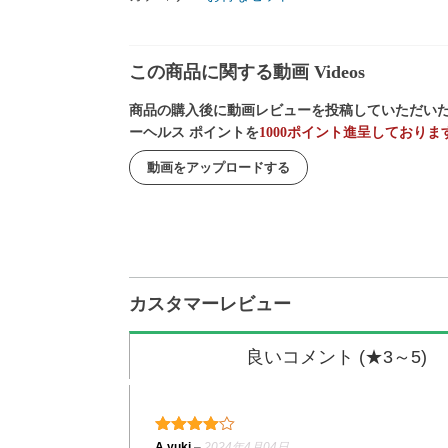
この商品に関する動画 Videos
商品の購入後に動画レビューを投稿していただいた
ーヘルス ポイントを
1000ポイント進呈しておりま
動画をアップロードする
カスタマーレビュー
良いコメント (★3～5)
4段階中
4
の評価
A.yuki
–
2024年4月04日