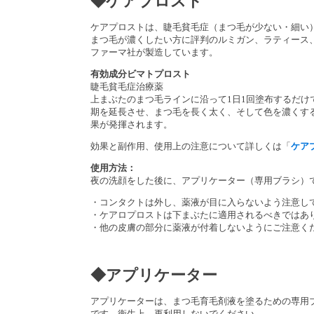
◆ケアプロスト
ケアプロストは、睫毛貧毛症（まつ毛が少ない・細い）
まつ毛が濃くしたい方に評判のルミガン、ラティース
ファーマ社が製造しています。
有効成分ビマトプロスト
睫毛貧毛症治療薬
上まぶたのまつ毛ラインに沿って1日1回塗布するだ
期を延長させ、まつ毛を長く太く、そして色を濃くする
果が発揮されます。
効果と副作用、使用上の注意について詳しくは「
ケア
使用方法：
夜の洗顔をした後に、アプリケーター（専用ブラシ）
・コンタクトは外し、薬液が目に入らないよう注意し
・ケアロプロストは下まぶたに適用されるべきではあ
・他の皮膚の部分に薬液が付着しないようにご注意く
◆アプリケーター
アプリケーターは、まつ毛育毛剤液を塗るための専用
です。衛生上、再利用しないでください。