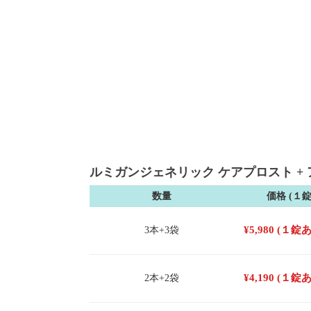
ルミガンジェネリック ケアプロスト + ア
数量
価格 (１
¥
5,980
(１錠
3本+3袋
¥
4,190
(１錠
2本+2袋