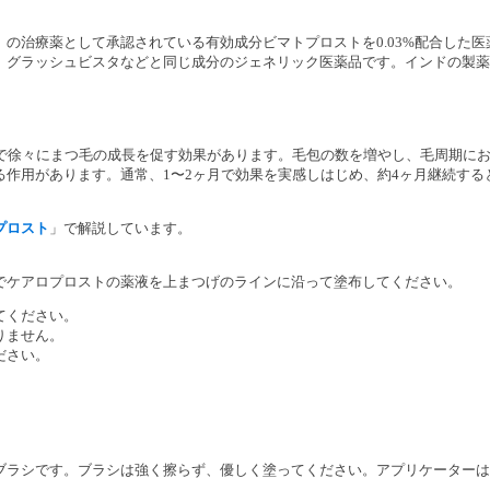
の治療薬として承認されている有効成分ビマトプロストを0.03%配合した医
、グラッシュビスタなどと同じ成分のジェネリック医薬品です。インドの製薬
けで徐々にまつ毛の成長を促す効果があります。毛包の数を増やし、毛周期に
作用があります。通常、1〜2ヶ月で効果を実感しはじめ、約4ヶ月継続する
プロスト
」で解説しています。
でケアロプロストの薬液を上まつげのラインに沿って塗布してください。
てください。
りません。
ださい。
ブラシです。ブラシは強く擦らず、優しく塗ってください。アプリケーターは