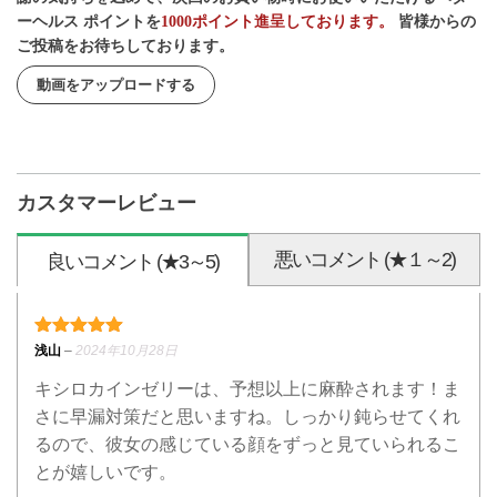
ーヘルス ポイントを
1000ポイント進呈しております。
皆様からの
ご投稿をお待ちしております。
動画をアップロードする
カスタマーレビュー
悪いコメント (★１～2)
良いコメント (★3～5)
5段階中
5
の評価
浅山
–
2024年10月28日
キシロカインゼリーは、予想以上に麻酔されます！ま
さに早漏対策だと思いますね。しっかり鈍らせてくれ
るので、彼女の感じている顔をずっと見ていられるこ
とが嬉しいです。