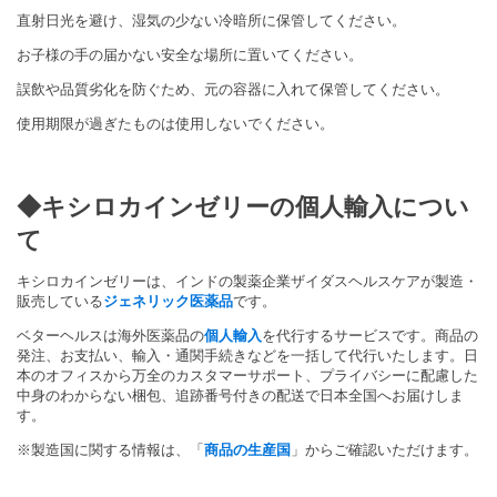
直射日光を避け、湿気の少ない冷暗所に保管してください。
お子様の手の届かない安全な場所に置いてください。
誤飲や品質劣化を防ぐため、元の容器に入れて保管してください。
使用期限が過ぎたものは使用しないでください。
◆キシロカインゼリーの個人輸入につい
て
キシロカインゼリーは、インドの製薬企業ザイダスヘルスケアが製造・
販売している
ジェネリック医薬品
です。
ベターヘルスは海外医薬品の
個人輸入
を代行するサービスです。
商品の
発注、お支払い、輸入・
通関手続きなどを一括して代行いたします。
日
本のオフィスから万全のカスタマーサポート、
プライバシーに配慮した
中身のわからない梱包、
追跡番号付きの配送で日本全国へお届けしま
す。
※製造国に関する情報は、「
商品の生産国
」
からご確認いただけます。