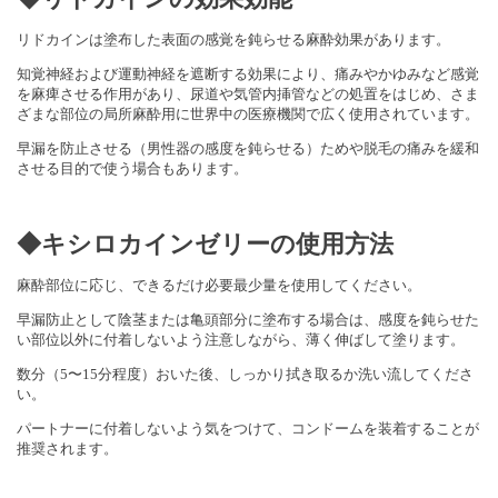
リドカインは塗布した表面の感覚を鈍らせる麻酔効果があります。
知覚神経および運動神経を遮断する効果により、痛みやかゆみなど感覚
を麻痺させる作用があり、尿道や気管内挿管などの処置をはじめ、さま
ざまな部位の局所麻酔用に世界中の医療機関で広く使用されています。
早漏を防止させる（男性器の感度を鈍らせる）ためや脱毛の痛みを緩和
させる目的で使う場合もあります。
◆キシロカインゼリーの使用方法
麻酔部位に応じ、できるだけ必要最少量を使用してください。
早漏防止として陰茎または亀頭部分に塗布する場合は、感度を鈍らせた
い部位以外に付着しないよう注意しながら、薄く伸ばして塗ります。
数分（5〜15分程度）おいた後、しっかり拭き取るか洗い流してくださ
い。
パートナーに付着しないよう気をつけて、コンドームを装着することが
推奨されます。