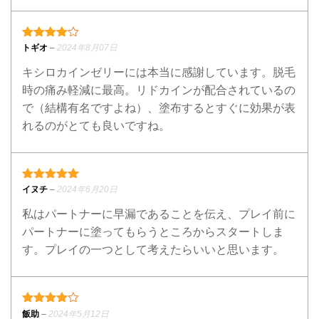
4段階中
4
の評価
トギオ
–
2024年8月07日
キシロカインゼリーには本当に感謝しています。脱毛
時の痛み軽減に最高。リドカインが配合されているの
で（結構有名ですよね）、塗布するとすぐに効果が表
れるのがとても良いですね。
5段階中
5
の評価
イヌチ
–
2024年6月20日
私はパートナーに早漏であることを伝え、プレイ前に
パートナーに塗ってもらうところからスタートしま
す。プレイの一つとして考えたらいいと思います。
4段階中
4
の評価
飯助
–
2024年5月12日