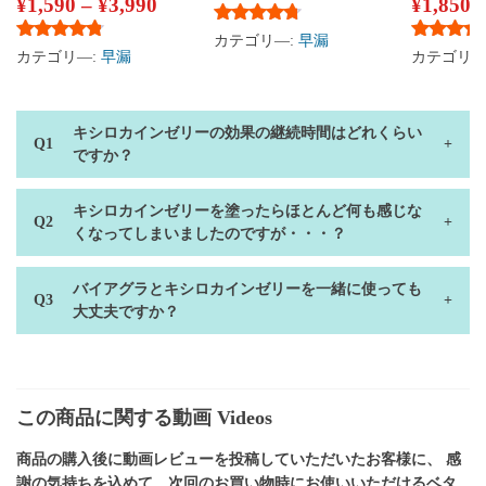
¥
1,590
–
¥
3,990
¥
1,850
5段階中
4.58
の評価
カテゴリ―:
早漏
5段階中
4.64
の評価
5段階中
4
カテゴリ―:
早漏
カテゴリ―
キシロカインゼリーの効果の継続時間はどれくらい
ですか？
キシロカインゼリーを塗ったらほとんど何も感じな
くなってしまいましたのですが・・・？
バイアグラとキシロカインゼリーを一緒に使っても
大丈夫ですか？
この商品に関する動画 Videos
商品の購入後に動画レビューを投稿していただいたお客様に、 感
謝の気持ちを込めて、次回のお買い物時にお使いいただけるベタ