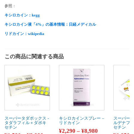
参照：
キシロカイン：kegg
キシロカイン液「4%」の基本情報：日経メディカル
リドカイン：wikipedia
この商品に関連する商品
スーパータダポックス ​-
キシロカインスプレー –
スーパーカ
タダラフィル＋ダポキ
リドカイン
ルデナフィ
セチン
セチン
¥
2,290
–
¥
8,980