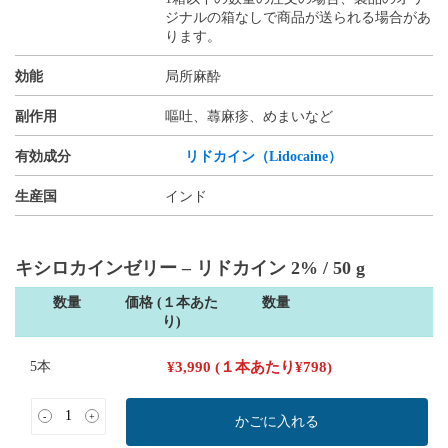
ジナルの箱なしで商品が送られる場合があ
ります。
効能
局所麻酔
副作用
嘔吐、蕁麻疹、めまいなど
有効成分
リドカイン（Lidocaine）
生産国
インド
キシロカインゼリー – リドカイン 2% / 50 g
数量
価格 (１本あた
数量
り)
5本
¥
3,990
(１本あたり
¥
798
)
-
+
かごに入れる