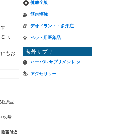
健康全般
筋肉増強
デオドラント・多汗症
です。
ラと同一
ペット用医薬品
海外サプリ
方にもお
ハーバル サプリメント
アクセサリー
する医薬品
EDの場
、陰茎付近