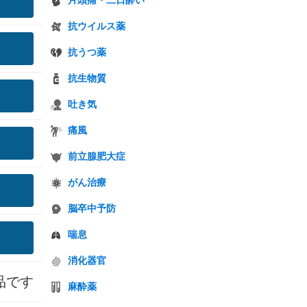
片頭痛・二日酔い
抗ウイルス薬
抗うつ薬
抗生物質
吐き気
痛風
前立腺肥大症
がん治療
脳卒中予防
喘息
消化器官
品です
麻酔薬