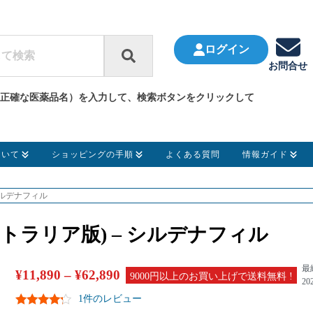
ログイン
お問合せ
正確な医薬品名）を入力して、検索ボタンをクリックして
ついて
ショッピングの手順
よくある質問
情報ガイド
 シルデナフィル
ストラリア版) – シルデナフィル
最
¥
11,890
–
¥
62,890
9000円以上のお買い上げで送料無料 !
20
1件のレビュー