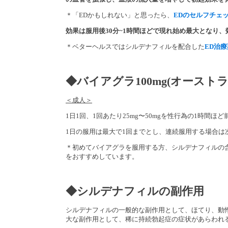
＊「EDかもしれない」と思ったら、
EDのセルフチェ
効果は服用後30分~1時間ほどで現れ始め最大となり、
＊ベターヘルスではシルデナフィルを配合した
ED治療
◆バイアグラ100mg(オースト
＜成人＞
1日1回、1回あたり25mg〜50mgを性行為の1時間
1日の服用は最大で1回までとし、連続服用する場合は
＊初めてバイアグラを服用する方、シルデナフィルの
をおすすめしています。
◆シルデナフィルの副作用
シルデナフィルの一般的な副作用として、ほてり、動
大な副作用として、稀に持続勃起症の症状があらわれ