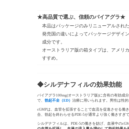
★高品質で選ぶ、信頼のバイアグラ★
本品はパッケージのみリニューアルされ
発売国の違いによってパッケージデザイ
成分です。
オーストラリア版の箱タイプは、アメリ
すすめ。
◆シルデナフィルの効果効能
バイアグラ100mg(オーストラリア版)に含有の有効成
で、
勃起不全（ED）
治療に用いられます。男性は性的な
cGMPは、血管を拡張することで血流を促進させる働
合、勃起を終わらせるPDE-5が通常より強く働きすぎ
シルデナフィルは、PDE-5の働きを妨げ、血液中のc
の血管を拡張し、血液の流入量を増やして勃起効果を