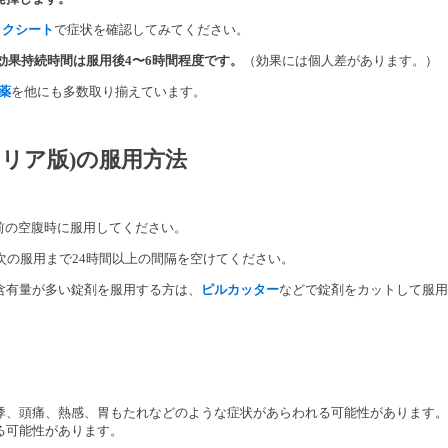
ックシート
で症状を確認してみてください。
効果持続時間は服用後4〜6時間程度です。
（効果には個人差があります。）
薬
を他にも多数取り揃えています。
ラリア版)の服用方法
ほど前の空腹時に服用してください。
次の服用まで24時間以上の間隔を空けてください。
含有量が多い錠剤を服用する方は、
ピルカッター
などで錠剤をカットして服用
悸、頭痛、熱感、胃もたれなどのような症状があらわれる可能性があります。
る可能性があります。