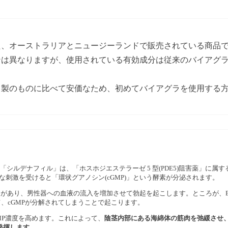
た、オーストラリアとニュージーランドで販売されている商品
ンは異なりますが、使用されている有効成分は従来のバイアグ
カ製のものに比べて安価なため、初めてバイアグラを使用する
分「シルデナフィル」は、「ホスホジエステラーゼ 5 型(PDE5)阻害薬」に属
刺激を受けると「環状グアノシン(cGMP)」という酵素が分泌されます。
きがあり、男性器への血液の流入を増加させて勃起を起こします。ところが、
て、cGMPが分解されてしまうことで起こります。
GMP濃度を高めます。これによって、
陰茎内部にある海綿体の筋肉を弛緩させ
発揮します。