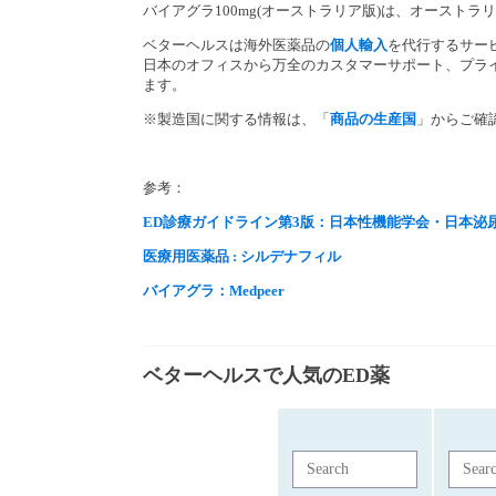
バイアグラ100mg(オーストラリア版)は、オーストラ
ベターヘルスは海外医薬品の
個人輸入
を代行するサー
日本のオフィスから万全のカスタマーサポート、
プラ
ます。
※製造国に関する情報は、「
商品の生産国
」
からご確
参考：
ED診療ガイドライン第3版：日本性機能学会・日本泌
医療用医薬品 : シルデナフィル
バイアグラ：Medpeer
ベターヘルスで人気のED薬