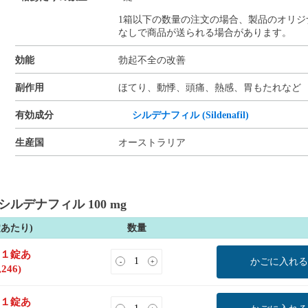
1箱以下の数量の注文の場合、製品のオリジ
なしで商品が送られる場合があります。
効能
勃起不全の改善
副作用
ほてり、動悸、頭痛、熱感、胃もたれなど
有効成分
シルデナフィル (Sildenafil)
生産国
オーストラリア
シルデナフィル 100 mg
錠あたり)
数量
(１錠あ
かごに入れる
-
+
,246
)
(１錠あ