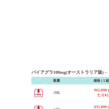
バイアグラ100mg(オーストラリア版) – 
数量
価格 (１
¥
62,890
28錠
たり
¥
2
¥
55,890