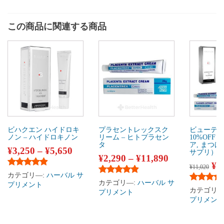
この商品に関連する商品
ビハクエン ハイドロキ
プラセントレックスク
ビューティ
ノン – ハイドロキノン
リーム – ヒトプラセン
10%OF
タ
ア, まつげ
¥
3,250
–
¥
5,650
サプリ）
¥
2,290
–
¥
11,890
¥
9
¥
11,020
5段階中
4.75
の評価
カテゴリ―:
ハーバル サ
5段階中
4.75
の評価
カテゴリ―:
ハーバル サ
プリメント
5段階中
5
カテゴリ―
プリメント
プリメン