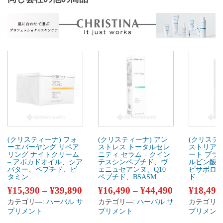
(クリスティーナ) フォ
(クリスティーナ) アン
(クリステ
ーエバーヤング リペア
ストレス トータルセレ
ストリアス
リング ナイトクリーム
ニティ セラム – クイン
ート ブライ
– アボカドオイル、シア
テスシンペプチド、ヴ
ルビン酸、
バター、ペプチド、ビ
ェニュセアンヌ、Q10
ビサボロ
タミン
ペプチド、BSASM
ド
¥
15,390
–
¥
39,890
¥
16,490
–
¥
44,490
¥
18,490
カテゴリ―:
ハーバル サ
カテゴリ―:
ハーバル サ
カテゴリ―
プリメント
プリメント
プリメン