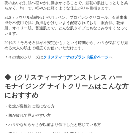
夜のあいだに肌へ穏やかに働きかけることで、翌朝の肌はしっとりと柔
らかく、均一で、軽やかに輝くような仕上がりを目指せます。
SLS（ラウリル硫酸Na）やパラベン、プロピレングリコール、石油由来
成分不使用で肌に負担をかけないよう配慮されており、混合肌、乾燥
肌、オイリー肌、普通肌まで、どんな肌タイプにもなじみやすくなって
います。
20代の「そろそろ肌が不安定かも」という時期から、ハリが気になり始
める大人の肌まで幅広くお使いいただけます。
＊その他のシリーズは
クリスティーナのブランド紹介ページ
へ
◆ (クリスティーナ)アンストレス ハー
モナイジング ナイトクリームはこんな方
におすすめ
・乾燥が慢性的に気になる方
・肌が疲れて見えやすい方
・ハリやなめらかさが以前より低下したと感じている方