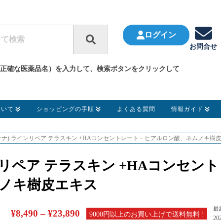
ログイン
お問合せ
正確な医薬品名）を入力して、検索ボタンをクリックして
ついて
ショッピングの手順
よくある質問
情報ガイド
ィーナ) ラインリペア テラスキン +HAコンセントレート – ヒアルロン酸、ネムノキ樹
ンリペア テラスキン +HAコンセン
ムノキ樹皮エキス
最
¥
8,490
–
¥
23,890
9000円以上のお買い上げで送料無料 !
20