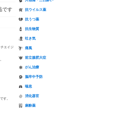
片頭痛・二日酔い
品です
抗ウイルス薬
抗うつ薬
抗生物質
吐き気
ンチエイジ
痛風
前立腺肥大症
。
がん治療
脳卒中予防
喘息
消化器官
です。
麻酔薬