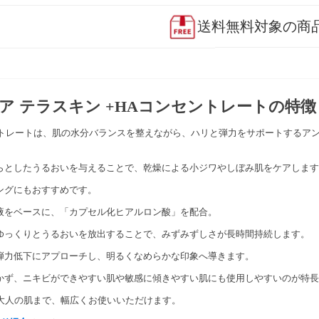
送料無料対象の商
ペア テラスキン +HAコンセントレートの特徴
ントレートは、肌の水分バランスを整えながら、ハリと弾力をサポートするア
らとしたうるおいを与えることで、乾燥による小ジワやしぼみ肌をケアします
ングにもおすすめです。
液をベースに、「カプセル化ヒアルロン酸」を配合。
ゆっくりとうるおいを放出することで、みずみずしさが長時間持続します。
弾力低下にアプローチし、明るくなめらかな印象へ導きます。
かず、ニキビができやすい肌や敏感に傾きやすい肌にも使用しやすいのが特長
大人の肌まで、幅広くお使いいただけます。