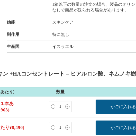
1箱以下の数量の注文の場合、製品のオリジ
なしで商品が送られる場合があります。
効能
スキンケア
副作用
特に無し
生産国
イスラエル
キン +HAコンセントレート – ヒアルロン酸、ネムノキ
本あたり)
数量
(１本あ
かごに入れる
-
+
,963
)
あたり
¥
8,490
)
かごに入れる
-
+