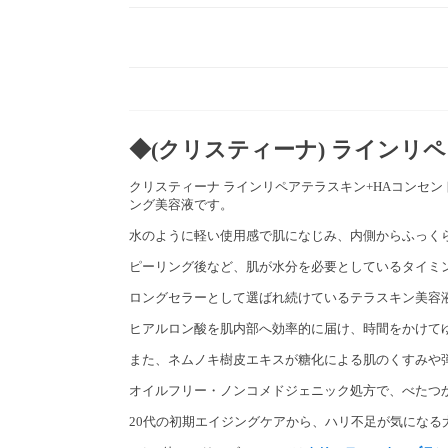
◆(クリスティーナ) ラインリ
クリスティーナ ラインリペアテラスキン+HAコンセ
ング美容液です。
水のように軽い使用感で肌になじみ、内側からふっく
ピーリング後など、肌が水分を必要としているタイミ
ロングセラーとして選ばれ続けているテラスキン美容
ヒアルロン酸を肌内部へ効率的に届け、時間をかけて
また、ネムノキ樹皮エキスが糖化による肌のくすみや
オイルフリー・ノンコメドジェニック処方で、べたつ
20代の初期エイジングケアから、ハリ不足が気になる