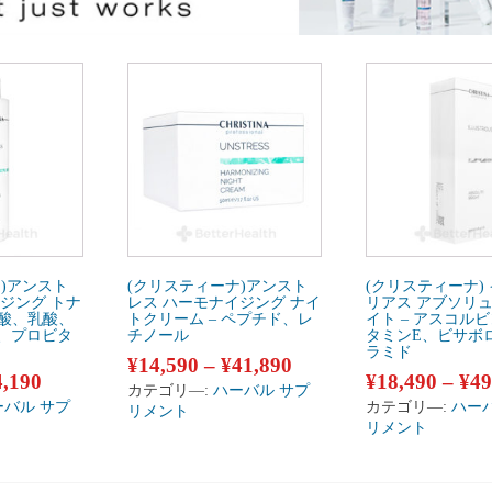
)アンスト
(クリスティーナ)アンスト
(クリスティーナ)
ジング トナ
レス ハーモナイジング ナイ
リアス アブソリュ
ル酸、乳酸、
トクリーム – ペプチド、レ
イト – アスコル
、プロビタ
チノール
タミンE、ビサボ
ラミド
¥
14,590
–
¥
41,890
4,190
¥
18,490
–
¥
49
カテゴリ―:
ハーバル サプ
ーバル サプ
カテゴリ―:
ハー
リメント
リメント