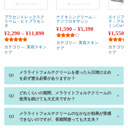
プラセントレックスク
ナドキシンクリーム –
エイジフ
リーム – ヒトプラセン
ナジフロキサシン
テ – グル
タ
ミンC/αリ
¥
1,590
–
¥
5,390
¥
2,290
–
¥
11,890
¥
1,550
5段階中
4.00
の評価
カテゴリ―:
美容スキン
5段階中
4.75
の評価
5段階中
4
カテゴリ―:
美容スキン
カテゴリ―
ケア
ケア
ケア
メラライトフォルテクリームを使ったら日焼け止め
を必ず塗る必要がありますか？
どれくらいの期間、メラライトフォルテクリームの
使用を続けても大丈夫ですか？
メラライトフォルテクリームのなかなか効果が実感
できないのですが、長期間塗っても大丈夫？