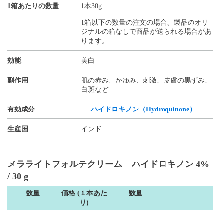
1箱あたりの数量
1本30g
1箱以下の数量の注文の場合、製品のオリ
ジナルの箱なしで商品が送られる場合があ
ります。
効能
美白
副作用
肌の赤み、かゆみ、刺激、皮膚の黒ずみ、
白斑など
有効成分
ハイドロキノン（Hydroquinone）
生産国
インド
メラライトフォルテクリーム – ハイドロキノン 4%
/ 30 g
数量
価格 (１本あた
数量
り)