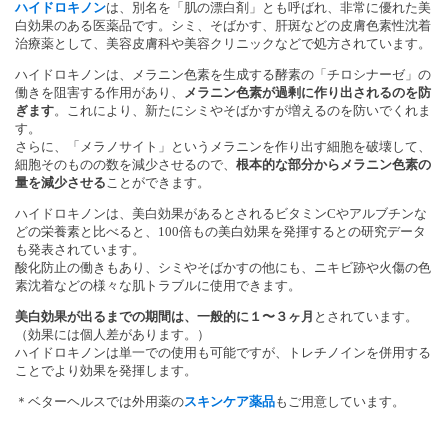
ハイドロキノン
は、別名を「肌の漂白剤」とも呼ばれ、非常に優れた美
白効果のある医薬品です。シミ、そばかす、肝斑などの皮膚色素性沈着
治療薬として、美容皮膚科や美容クリニックなどで処方されています。
ハイドロキノンは、メラニン色素を生成する酵素の「チロシナーゼ」の
働きを阻害する作用があり、
メラニン色素が過剰に作り出されるのを防
ぎます
。これにより、新たにシミやそばかすが増えるのを防いでくれま
す。
さらに、「メラノサイト」というメラニンを作り出す細胞を破壊して、
細胞そのものの数を減少させるので、
根本的な部分からメラニン色素の
量を減少させる
ことができます。
ハイドロキノンは、美白効果があるとされるビタミンCやアルブチンな
どの栄養素と比べると、100倍もの美白効果を発揮するとの研究データ
も発表されています。
酸化防止の働きもあり、シミやそばかすの他にも、ニキビ跡や火傷の色
素沈着などの様々な肌トラブルに使用できます。
美白効果が出るまでの期間は、一般的に１〜３ヶ月
とされています。
（効果には個人差があります。）
ハイドロキノンは単一での使用も可能ですが、トレチノインを併用する
ことでより効果を発揮します。
＊ベターヘルスでは外用薬の
スキンケア薬品
もご用意しています。