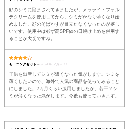
顔のシミに悩まされてきましたが、メラライトフォル
テクリームを使用してから、シミがかなり薄くなり始
めました。顔のそばかすが目立たなくなったのが嬉し
いです。使用中は必ず高SPF値の日焼け止めを併用す
ることが大切ですね。
4段階中
4
の評価
モーニングセット
–
2024年12月26日
子供を出産してシミが濃くなった気がします。シミを
薄くしたいので、海外で人気の商品を使ってみること
にしました。2カ月くらい服用しましたが、若干？シ
ミが薄くなった気がします。今後も使っていきます。