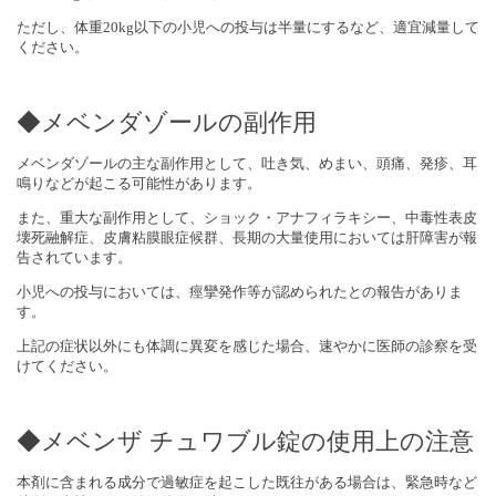
ただし、体重20kg以下の小児への投与は半量にするなど、適宜減量して
ください。
◆メベンダゾールの副作用
メベンダゾールの主な副作用として、吐き気、めまい、頭痛、発疹、耳
鳴りなどが起こる可能性があります。
また、重大な副作用として、ショック・アナフィラキシー、中毒性表皮
壊死融解症、皮膚粘膜眼症候群、長期の大量使用においては肝障害が報
告されています。
小児への投与においては、痙攣発作等が認められたとの報告がありま
す。
上記の症状以外にも体調に異変を感じた場合、速やかに医師の診察を受
けてください。
◆メベンザ チュワブル錠の使用上の注意
本剤に含まれる成分で過敏症を起こした既往がある場合は、緊急時など