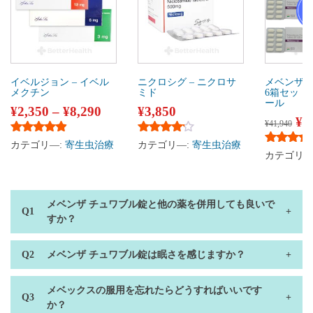
イベルジョン – イベル
ニクロシグ – ニクロサ
メベンザ 
メクチン
ミド
6箱セット
ール
¥
2,350
–
¥
8,290
¥
3,850
¥
3
¥
41,940
5段階中
4.74
の評価
5段階中
4.00
の評価
カテゴリ―:
寄生虫治療
カテゴリ―:
寄生虫治療
5段階中
5
カテゴリ―
メベンザ チュワブル錠と他の薬を併用しても良いで
すか？
メベンザ チュワブル錠は眠さを感じますか？
メベックスの服用を忘れたらどうすればいいです
か？