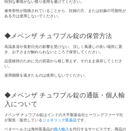
特別な事情がない限り使用を避けて
ください。
催奇形性が指摘されていることから、妊婦の方、または妊娠の可能性が
ある方は使用しないでください。
◆メベンザ チュワブル錠の保管方法
高温多湿や直射日光の影響を受けない、涼しく風通しの良い場所に置
き、お子さまが触れられないところで保管してください。
品質維持のために元の容器から移し替えず、そのまま保存してくださ
い。
使用期限を過ぎたものは使用しないでください。
◆メベンザ チュワブル錠の通販・個人輸
入について
メベンザ チュワブル錠はインドの大手製薬会社ヒーリングファーマ社
が製造・販売している
ジェネリック医薬品
です。
ベターヘルスは海外医薬品の
個人輸入
を代行するサービスです。商品の