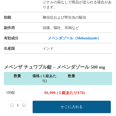
ジナルの箱なしで商品が送られる場合があ
ります。
効能
鞭虫症および寄生虫の駆虫
副作用
頭痛、嘔吐、耳鳴など
有効成分
メベンダゾール（Mebendazole）
生産国
インド
メベンザ チュワブル錠 – メベンダゾール 500 mg
数量
価格 (１錠あた
数量
り)
100錠
¥
6,990
(１錠あたり
¥
70
)
-
+
かごに入れる