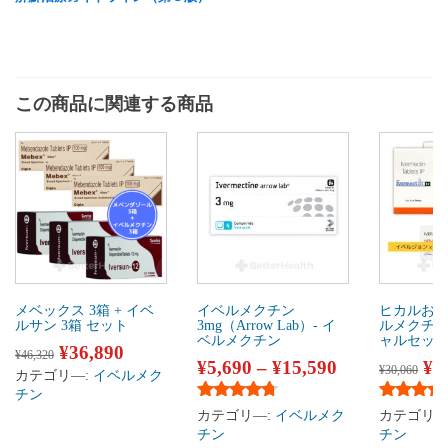
この商品に関連する商品
メベックス 3箱 + イベ
イベルメクチン
ヒカルお
ルサン 3箱 セット
3mg（Arrow Lab）- イ
ルメクチ
ベルメクチン
ャルセッ
¥
36,890
¥
46,320
¥
5,690
–
¥
15,590
¥
2
¥
30,060
カテゴリ―:
イベルメク
チン
5段階中
4.60
の評価
5段階中
4
カテゴリ―:
イベルメク
カテゴリ―
チン
チン