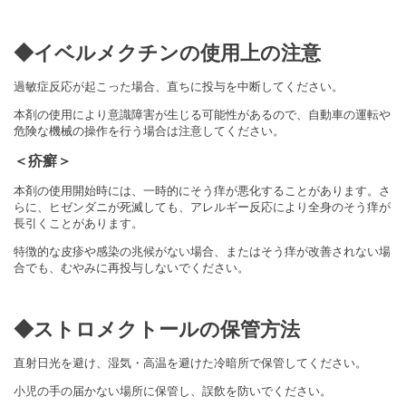
◆
イベルメクチン
の使用上の注意
過敏症反応が起こった場合、直ちに投与を中断してください。
本剤の使用により意識障害が生じる可能性があるので、自動車の運転や
危険な機械の操作を行う場合は注意してください。
＜疥癬＞
本剤の使用開始時には、一時的にそう痒が悪化することがあります。さ
らに、ヒゼンダニが死滅しても、アレルギー反応により全身のそう痒が
長引くことがあります。
特徴的な皮疹や感染の兆候がない場合、またはそう痒が改善されない場
合でも、むやみに再投与しないでください。
◆ストロメクトールの保管方法
直射日光を避け、湿気・高温を避けた冷暗所で保管してください。
小児の手の届かない場所に保管し、誤飲を防いでください。