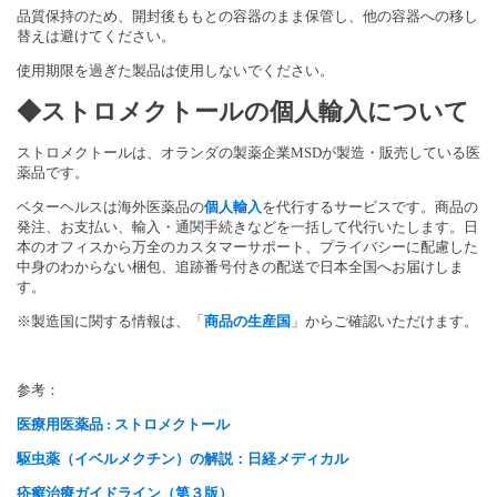
品質保持のため、開封後ももとの容器のまま保管し、
他の容器への移し
替えは避けてください。
使用期限を過ぎた製品は使用しないでください。
◆ストロメクトールの個人輸入について
ストロメクトールは、オランダの製薬企業MSDが製造・
販売している医
薬品です。
ベターヘルスは海外医薬品の
個人輸入
を代行するサービスです。
商品の
発注、お支払い、輸入・
通関手続きなどを一括して代行いたします。
日
本のオフィスから万全のカスタマーサポート、
プライバシーに配慮した
中身のわからない梱包、
追跡番号付きの配送で日本全国へお届けしま
す。
※製造国に関する情報は、「
商品の生産国
」
からご確認いただけます。
参考：
医療用医薬品 : ストロメクトール
駆虫薬（イベルメクチン）の解説：日経メディカル
疥癬治療ガイドライン（第３版）