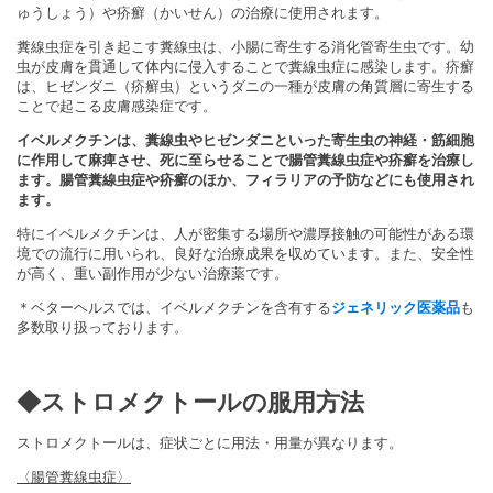
ゅうしょう）や疥癬（かいせん）の治療に使用されます。
糞線虫症を引き起こす糞線虫は、小腸に寄生する消化管寄生虫です。幼
虫が皮膚を貫通して体内に侵入することで糞線虫症に感染します。疥癬
は、ヒゼンダニ（疥癬虫）というダニの一種が皮膚の角質層に寄生する
ことで起こる皮膚感染症です。
イベルメクチンは、糞線虫やヒゼンダニといった寄生虫の神経・筋細胞
に作用して麻痺させ、死に至らせることで腸管糞線虫症や疥癬を治療し
ます。
腸管糞線虫症や疥癬のほか、フィラリアの予防などにも使用され
ます。
特にイベルメクチンは、人が密集する場所や濃厚接触の可能性がある環
境での流行に用いられ、良好な治療成果を収めています。また、安全性
が高く、重い副作用が少ない治療薬です。
＊ベターヘルスでは、イベルメクチンを含有する
ジェネリック医薬品
も
多数取り扱っております。
◆ストロメクトールの服用方法
ストロメクトールは、症状ごとに用法・用量が異なります。
〈腸管糞線虫症〉