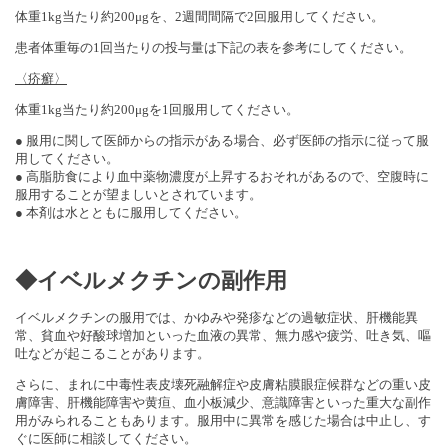
体重1kg当たり約200μgを、2週間間隔で2回服用してください。
患者体重毎の1回当たりの投与量は下記の表を参考にしてください。
〈疥癬〉
体重1kg当たり約200μgを1回服用してください。
● 服用に関して医師からの指示がある場合、必ず医師の指示に従って服
用してください。
● 高脂肪食により血中薬物濃度が上昇するおそれがあるので、空腹時に
服用することが望ましいとされています。
● 本剤は水とともに服用してください。
◆イベルメクチンの副作用
イベルメクチンの服用では、かゆみや発疹などの過敏症状、肝機能異
常、貧血や好酸球増加といった血液の異常、無力感や疲労、吐き気、嘔
吐などが起こることがあります。
さらに、まれに中毒性表皮壊死融解症や皮膚粘膜眼症候群などの重い皮
膚障害、肝機能障害や黄疸、血小板減少、意識障害といった重大な副作
用がみられることもあります。服用中に異常を感じた場合は中止し、す
ぐに医師に相談してください。