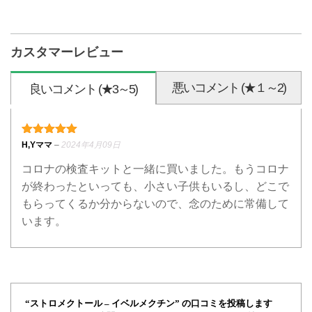
カスタマーレビュー
悪いコメント (★１～2)
良いコメント (★3～5)
5段階中
5
の評価
H,Yママ
–
2024年4月09日
コロナの検査キットと一緒に買いました。もうコロナ
が終わったといっても、小さい子供もいるし、どこで
もらってくるか分からないので、念のために常備して
います。
“ストロメクトール – イベルメクチン” の口コミを投稿します