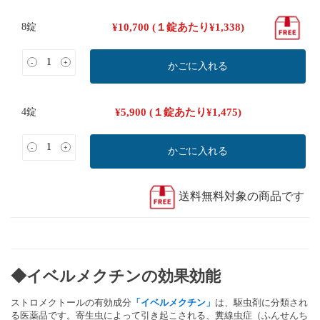
8錠
¥
10,700
(１錠あたり
¥
1,338
)
-
+
かごに入れる
4錠
¥
5,900
(１錠あたり
¥
1,475
)
-
+
かごに入れる
送料無料対象の商品です
◆イベルメクチンの効果効能
ストロメクトールの有効成分
「イベルメクチン」
は、駆虫剤に分類され
る医薬品です。寄生虫によって引き起こされる、糞線虫症（ふんせんち