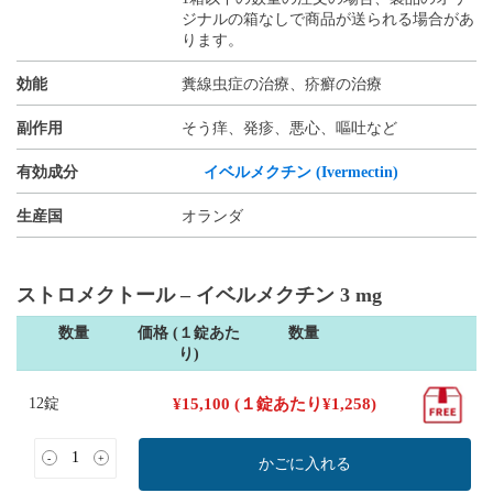
ジナルの箱なしで商品が送られる場合があ
ります。
効能
糞線虫症の治療、疥癬の治療
副作用
そう痒、発疹、悪心、嘔吐など
有効成分
イベルメクチン (Ivermectin)
生産国
オランダ
ストロメクトール – イベルメクチン 3 mg
数量
価格 (１錠あた
数量
り)
12錠
¥
15,100
(１錠あたり
¥
1,258
)
-
+
かごに入れる