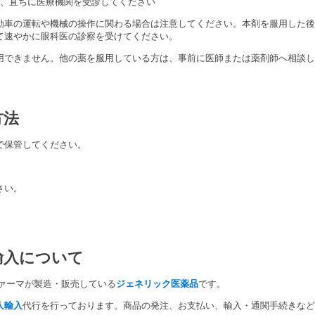
ず、直ちに医療機関を受診してください
動車の運転や機械の操作に関わる場合は注意してください。本剤を服用した後
て速やかに眼科医の診察を受けてください。
用できません。他の薬を服用している方は、事前に医師または薬剤師へ相談し
方法
で保管してください。
さい。
輸入について
ァーマが製造・販売している
ジェネリック医薬品
です。
人輸入
代行を行っております。商品の発注、お支払い、輸入・通関手続きなど