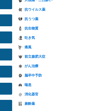
片頭痛・二日酔い
抗ウイルス薬
抗うつ薬
抗生物質
吐き気
痛風
前立腺肥大症
がん治療
脳卒中予防
喘息
消化器官
麻酔薬