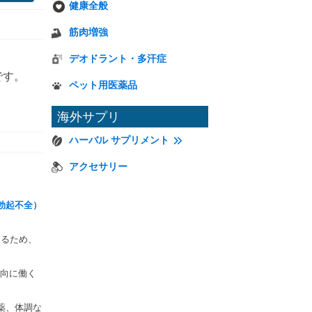
健康全般
筋肉増強
デオドラント・多汗症
です。
ペット用医薬品
海外サプリ
ハーバル サプリメント
アクセサリー
勃起不全）
きるため、
向に働く
薬、体調な