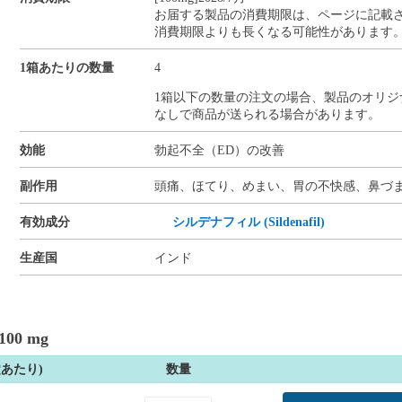
お届する製品の消費期限は、ページに記載
消費期限よりも長くなる可能性があります
1箱あたりの数量
4
1箱以下の数量の注文の場合、製品のオリジ
なしで商品が送られる場合があります。
効能
勃起不全（ED）の改善
副作用
頭痛、ほてり、めまい、胃の不快感、鼻づ
有効成分
シルデナフィル (Sildenafil)
生産国
インド
0 mg
錠あたり)
数量