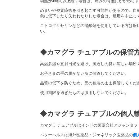
勃起が4時間以上続く場合は、痛みの有無にかかわら
めまいや視覚障害を引き起こす可能性があるので、自
急に低下したり失われたりした場合は、服用を中止し
ニトログリセリンなどの硝酸剤を使用している方は服
い。
◆
カマグラ チュアブル
の保管
高温多湿や直射日光を避け、風通しの良い涼しい場所
お子さまの手の届かない所に保管してください。
品質の低下を防ぐため、元の包装のまま保管してくだ
使用期限を過ぎたものは服用しないでください。
◆カマグラ チュアブル
の個人
カマグラ チュアブルはインドの製薬会社アジャンタフ
ベターヘルスは海外医薬品・ジェネリック医薬品の
個