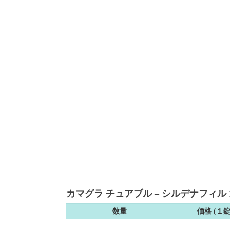
カマグラ チュアブル – シルデナフィル 10
数量
価格 (１