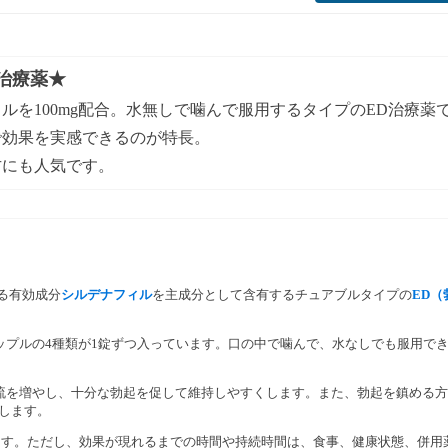
治療薬★
ルを100mg配合。水無しで噛んで服用するタイプのED治療薬
で効果を実感できるのが特長。
方にも人気です。
る有効成分
シルデナフィル
を主成分として含有するチュアブルタイプの
ED（
ップルの4種類が1錠ずつ入っています。口の中で噛んで、水なしでも服用で
流を増やし、十分な勃起を促して維持しやすくします。また、勃起を鎮める方
くします。
ます。ただし、効果が現れるまでの時間や持続時間は、食事、健康状態、併用