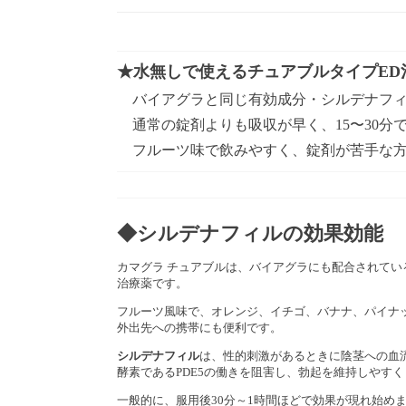
★水無しで使えるチュアブルタイプED
バイアグラと同じ有効成分・シルデナフィ
通常の錠剤よりも吸収が早く、15〜30分
フルーツ味で飲みやすく、錠剤が苦手な
◆シルデナフィルの効果効能
カマグラ チュアブルは、バイアグラにも配合されてい
治療薬です。
フルーツ風味で、オレンジ、イチゴ、バナナ、パイナ
外出先への携帯にも便利です。
シルデナフィル
は、性的刺激があるときに陰茎への血
酵素であるPDE5の働きを阻害し、勃起を維持しやす
一般的に、服用後30分～1時間ほどで効果が現れ始め