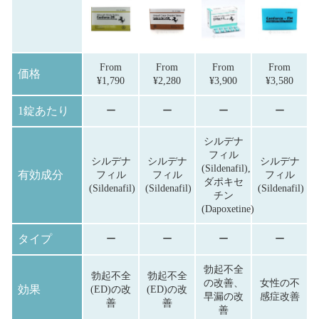
From
From
From
From
価格
¥
1,790
¥
2,280
¥
3,900
¥
3,580
1錠あたり
ー
ー
ー
ー
シルデナ
フィル
シルデナ
シルデナ
シルデナ
(Sildenafil),
有効成分
フィル
フィル
フィル
ダポキセ
(Sildenafil)
(Sildenafil)
(Sildenafil)
チン
(Dapoxetine)
タイプ
ー
ー
ー
ー
勃起不全
勃起不全
勃起不全
の改善、
女性の不
効果
(ED)の改
(ED)の改
早漏の改
感症改善
善
善
善