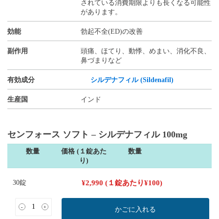
されている消費期限よりも長くなる可能性
があります。
効能
勃起不全(ED)の改善
副作用
頭痛、ほてり、動悸、めまい、消化不良、
鼻づまりなど
有効成分
シルデナフィル (Sildenafil)
生産国
インド
センフォース ソフト – シルデナフィル 100mg
数量
価格 (１錠あた
数量
り)
30錠
¥
2,990
(１錠あたり
¥
100
)
-
+
かごに入れる