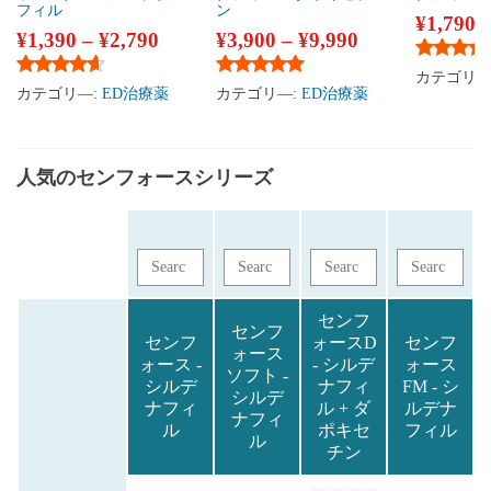
フィル
ン
¥
1,790
¥
1,390
–
¥
2,790
¥
3,900
–
¥
9,990
5段階中
4
カテゴリ―
5段階中
4.47
の評価
5段階中
5.00
の評価
カテゴリ―:
ED治療薬
カテゴリ―:
ED治療薬
人気のセンフォースシリーズ
センフ
センフ
センフ
ォースD
センフ
ォース
ォース -
- シルデ
ォース
ソフト -
シルデ
ナフィ
FM - シ
シルデ
ナフィ
ル + ダ
ルデナ
ナフィ
ル
ポキセ
フィル
ル
チン