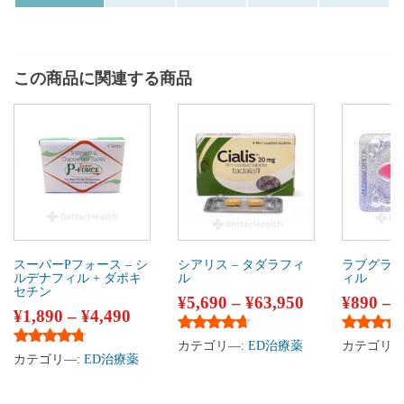
この商品に関連する商品
スーパーPフォース – シ
シアリス – タダラフィ
ラブグラ 
ルデナフィル + ダポキ
ル
ィル
セチン
¥
5,690
–
¥
63,950
¥
890
–
¥
1,890
–
¥
4,490
5段階中
4.50
の評価
5段階中
4
カテゴリ―:
ED治療薬
カテゴリ―
5段階中
4.58
の評価
カテゴリ―:
ED治療薬