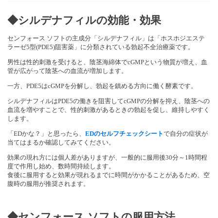
◆シルデナフィルの効能・効果
センフォース ソフトの主成分「シルデナフィル」は「ホスホジエステ
ラーゼ5型(PDE5)阻害薬」に分類されている勃起不全治療薬です。
男性は性的刺激を受けると、陰茎海綿体でcGMPという物質が増え、血
管が広がって陰茎への血流が増加します。
一方、PDE5はcGMPを分解し、勃起を鎮める方向に働く酵素です。
シルデナフィルはPDE5の働きを阻害してcGMPの分解を抑え、陰茎への
血流を増やすことで、性的刺激があるときの勃起を促し、維持しやすく
します。
「EDかな？」と思ったら、
EDのセルフチェックシート
で自分の症状が
当てはまるか確認してみてください。
効果の現れ方には個人差がありますが、一般的に服用後30分～1時間程
度で作用し始め、数時間持続します。
食後に服用すると効果が現れるまでに時間がかかることがあるため、空
腹時の服用が推奨されます。
◆
センフォース ソフトの服用方法