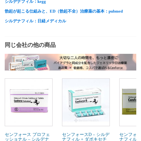
シルデナフィル：kegg
勃起が起こる仕組みと、ED（勃起不全）治療薬の基本：pubmed
シルデナフィル：日経メディカル
同じ会社の他の商品
センフォース プロフェ
センフォースD – シルデ
センフォー
ッショナル – シルデナ
ナフィル + ダポキセチ
ナフィル