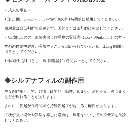
＜成人の場合＞
1日に1回、25mg〜50mgを性行為の約1時間前に服用してください。
服用量は自己判断で変更せず、医師または薬剤師に相談してください。
＜65歳以上の方、肝障害および重度の腎障害（Ccr＜30mL/min）の方＞
本剤の血漿中濃度が増加することが認められているため、25mgを開始
用量としてください。
1日の服用は1回とし、服用間隔は24時間以上としてください。
◆
シルデナフィル
の副作用
主な副作用として、頭痛、ほてり、動悸、めまい、消化不良、鼻づまり
などが現れることがあります。
まれに、勃起が長時間続く持続勃起症が起こる可能性があります。
症状が強い場合や異常を感じた場合は、服用を中止して医療機関を受診
してください。