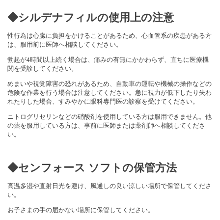
◆
シルデナフィル
の使用上の注意
性行為は心臓に負担をかけることがあるため、心血管系の疾患がある方
は、服用前に医師へ相談してください。
勃起が4時間以上続く場合は、痛みの有無にかかわらず、直ちに医療機
関を受診してください。
めまいや視覚障害の恐れがあるため、自動車の運転や機械の操作などの
危険な作業を行う場合は注意してください。急に視力が低下したり失わ
れたりした場合、すみやかに眼科専門医の診察を受けてください。
ニトログリセリンなどの硝酸剤を使用している方は服用できません。他
の薬を服用している方は、事前に医師または薬剤師へ相談してくださ
い。
◆
センフォース ソフト
の保管方法
高温多湿や直射日光を避け、風通しの良い涼しい場所で保管してくださ
い。
お子さまの手の届かない場所に保管してください。