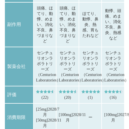
頭痛、ほ
頭痛、ほ
動悸、頭
てり、動
てり、動
ほてり、
痛、めま
悸、めま
悸、めま
動悸、鼻
い、消化
副作用
い、消化
い、消化
炎、熱
不良、鼻
不良、鼻
不良、鼻
感、胃も
炎、熱感
づまりな
づまりな
たれなど
など
ど
ど
センチュ
センチュ
センチュ
センチュ
リオンラ
リオンラ
リオンラ
リオンラ
ボラトリ
ボラトリ
ボラトリ
ボラトリ
製薬会社
ーズ
ーズ
ーズ
ーズ
（Centurion
（Centurion
（Centurion
（Centurion
Laboratories）
Laboratories）
Laboratories）
Laboratories）
評価
5段階中
4.59
の評価
5段階中
4.55
の評価
5段階中
5.00
の評価
5段階中
4.44
の
(22)
(20)
(1)
(16)
[25mg]2028/7
月
[100mg]2028/11
[100mg]2027/
消費期限
ー
[50mg]2028/11
月
月
月