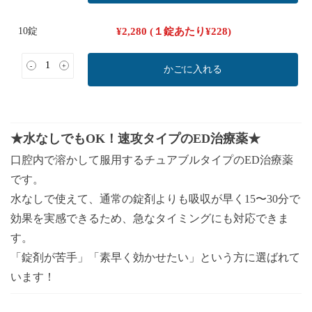
10錠
¥
2,280
(１錠あたり
¥
228
)
-
+
かごに入れる
★水なしでもOK！速攻タイプのED治療薬★
口腔内で溶かして服用するチュアブルタイプのED治療薬
です。
水なしで使えて、通常の錠剤よりも吸収が早く15〜30分で
効果を実感できるため、急なタイミングにも対応できま
す。
「錠剤が苦手」「素早く効かせたい」という方に選ばれて
います！