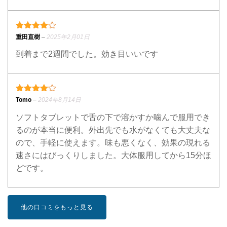
4段階中
4
の評価
重田直樹
–
2025年2月01日
到着まで2週間でした。効き目いいです
4段階中
4
の評価
Tomo
–
2024年8月14日
ソフトタブレットで舌の下で溶かすか噛んで服用でき
るのが本当に便利。外出先でも水がなくても大丈夫な
ので、手軽に使えます。味も悪くなく、効果の現れる
速さにはびっくりしました。大体服用してから15分ほ
どです。
他の口コミをもっと見る