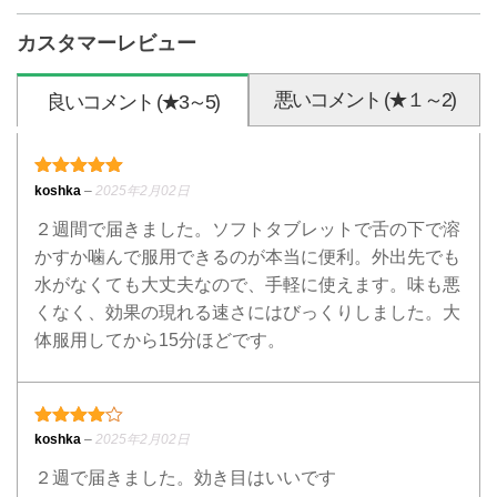
カスタマーレビュー
悪いコメント (★１～2)
良いコメント (★3～5)
5段階中
5
の評価
koshka
–
2025年2月02日
２週間で届きました。ソフトタブレットで舌の下で溶
かすか噛んで服用できるのが本当に便利。外出先でも
水がなくても大丈夫なので、手軽に使えます。味も悪
くなく、効果の現れる速さにはびっくりしました。大
体服用してから15分ほどです。
4段階中
4
の評価
koshka
–
2025年2月02日
２週で届きました。効き目はいいです