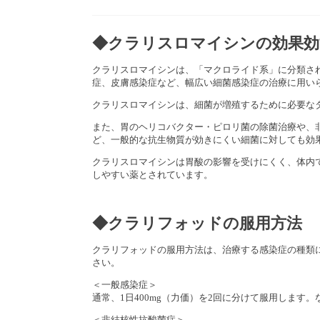
◆クラリスロマイシンの効果効
クラリスロマイシンは、「マクロライド系」に分類さ
症、皮膚感染症など、幅広い細菌感染症の治療に用い
クラリスロマイシンは、細菌が増殖するために必要な
また、胃のヘリコバクター・ピロリ菌の除菌治療や、
ど、一般的な抗生物質が効きにくい細菌に対しても効
クラリスロマイシンは胃酸の影響を受けにくく、体内
しやすい薬とされています。
◆クラリフォッドの服用方法
クラリフォッドの服用方法は、治療する感染症の種類
さい。
＜一般感染症＞
通常、1日400mg（力価）を2回に分けて服用しま
＜非結核性抗酸菌症＞