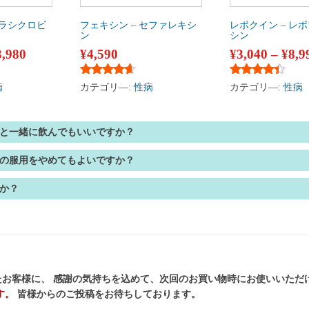
バラシクロビ
フェキシン – セファレキシ
レボクイン – レ
ン
シン
3,980
¥
4,590
¥
3,040
–
¥
8,9
評価
5段階中
4.50
の評価
5段階中
4.25
の
病
カテゴリ―:
性病
カテゴリ―:
性病
と一緒に飲んでもいいですか？
の服用をやめてもよいですか？
か？
お客様に、 感謝の気持ちを込めて、次回のお買い物時にお使いいただ
す。
皆様からのご投稿をお待ちしております。