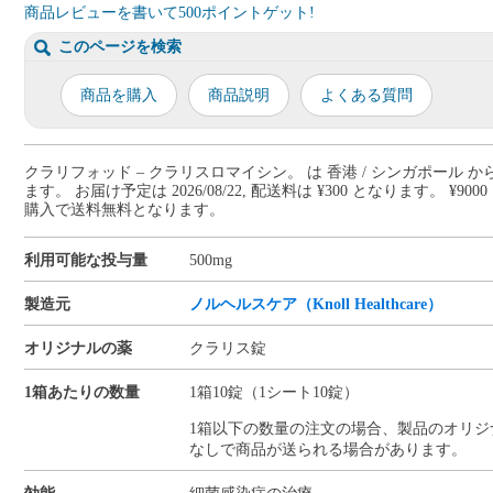
商品レビューを書いて500ポイントゲット!
このページを検索
商品を購入
商品説明
よくある質問
クラリフォッド – クラリスロマイシン。 は 香港 / シンガポール 
ます。 お届け予定は 2026/08/22, 配送料は ¥300 となります。 ¥900
購入で送料無料となります。
利用可能な投与量
500mg
製造元
ノルヘルスケア（​Knoll Healthcare）
オリジナルの薬
クラリス錠
1箱あたりの数量
1箱10錠（1シート10錠）
1箱以下の数量の注文の場合、製品のオリジ
なしで商品が送られる場合があります。