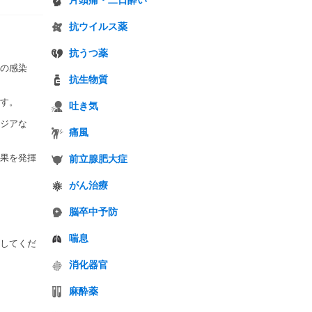
片頭痛・二日酔い
抗ウイルス薬
抗うつ薬
の感染
抗生物質
す。
吐き気
ジアな
痛風
果を発揮
前立腺肥大症
がん治療
脳卒中予防
喘息
してくだ
消化器官
麻酔薬