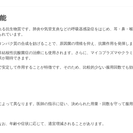
能
れる抗生物質です。肺炎や気管支炎などの呼吸器感染症をはじめ、耳・鼻・喉
られています。
タンパク質の合成を妨げることで、原因菌の増殖を抑え、抗菌作用を発揮しま
非結核性抗酸菌症の治療にも使用されます。さらに、マイコプラズマやクラミ
果が期待できます。
で安定して作用することが特徴です。そのため、比較的少ない服用回数でも効
によって異なります。医師の指示に従い、決められた用量・回数を守って服用
す。なお、年齢や症状に応じて、適宜増減されることがあります。