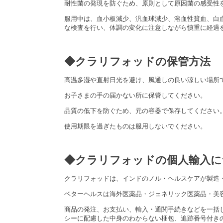
耐性菌の発現を防ぐため、原則として原因菌の感受性
服用中は、血小板減少、汎血球減少、溶血性貧血、白
な検査を行い、体調の変化に注意しながら慎重に経過
◆クラリフォッドの保管方法
高温多湿や直射日光を避け、風通しの良い涼しい場所
お子さまの手の届かない所に保管してください。
品質の低下を防ぐため、元の容器で保存してください
使用期限を過ぎたものは服用しないでください。
◆クラリフォッドの個人輸入に
クラリフォッドは、インドのノル・ヘルスケアが製造
ベターヘルスは海外医薬品・ジェネリック医薬品・美
商品の発注、お支払い、輸入・通関手続きなどを一括
シーに配慮した中身のわからない梱包、追跡番号付き