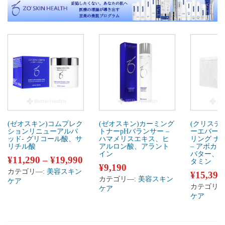
(ゼオスキン)コムプレク
(ゼオスキン)カーミング
(クリステ
ションリニューアルパ
トナーpHバランサー –
ーエバーヤ
ッド- グリコール酸、サ
ハマメリスエキス、ヒ
リング ナ
リチル酸
アルロン酸、アラント
– アボカ
イン
バター、
¥
11,290
–
¥
19,990
タミン
¥
9,190
カテゴリ―:
美容スキン
¥
15,390
カテゴリ―:
美容スキン
ケア
カテゴリ―
ケア
ケア