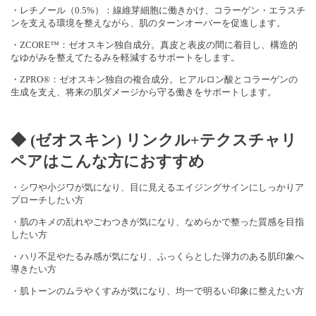
・レチノール（0.5%）：線維芽細胞に働きかけ、コラーゲン・エラスチ
ンを支える環境を整えながら、肌のターンオーバーを促進します。
・ZCORE™：ゼオスキン独自成分。真皮と表皮の間に着目し、構造的
なゆがみを整えてたるみを軽減するサポートをします。
・ZPRO®：ゼオスキン独自の複合成分。ヒアルロン酸とコラーゲンの
生成を支え、将来の肌ダメージから守る働きをサポートします。
◆ (ゼオスキン) リンクル+テクスチャリ
ペアはこんな方におすすめ
・シワや小ジワが気になり、目に見えるエイジングサインにしっかりア
プローチしたい方
・肌のキメの乱れやごわつきが気になり、なめらかで整った質感を目指
したい方
・ハリ不足やたるみ感が気になり、ふっくらとした弾力のある肌印象へ
導きたい方
・肌トーンのムラやくすみが気になり、均一で明るい印象に整えたい方