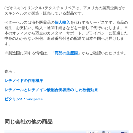
(ゼオスキン) リンクル+テクスチャリペアは、アメリカの製薬企業ゼオ
スキンヘルスが製造・販売している製品です。
ベターヘルスは海外医薬品の
個人輸入
を代行するサービスです。商品の
発注、お支払い、輸入・通関手続きなどを一括して代行いたします。日
本のオフィスから万全のカスタマーサポート、プライバシーに配慮した
中身のわからない梱包、追跡番号付きの配送で日本全国へお届けしま
す。
※製造国に関する情報は、「
商品の生産国
」からご確認いただけます。
参考：
レチノイドの作用機序
レチノールとレチノイン酸配合美容液の しわ改善効果
ビタミンA：wikipedia
同じ会社の他の商品