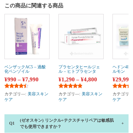
この商品に関連する商品
ベンザックAC5 – 過酸
プラセンタヒールジェ
ヘドン4IU
化ベンゾイル
ル – ヒトプラセンタ
ルモン
¥
990
–
¥
7,990
¥
1,290
–
¥
4,800
¥
29,990
5段階中
4.29
の評価
5段階中
4.67
の評価
5段階中
4
カテゴリ―:
美容スキン
カテゴリ―:
美容スキン
カテゴリ―
ケア
ケア
ケア
(ゼオスキン) リンクル+テクスチャリペアは敏感肌
でも使用できますか？