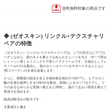
送料無料対象の商品です
◆ (ゼオスキン) リンクル+テクスチャリ
ペアの特徴
（ゼオスキン）リンクル+テクスチャリペアは、シワの目立ちにアプロ
ーチしながら、肌のキメを整えてなめらかさとハリを与え、均一で明る
いトーンへ導くエイジングケア用リペアクリームです。主成分としてレ
チノール0.5%を配合し、肌のターンオーバーをサポートするとともに、
I型コラーゲンの生成を促進します。
さらに、肌構造の結合を支える独自複合成分ZCORE™と、ヒアルロン
酸の生成を後押しするZPRO®を配合。乾燥による小ジワをケアし、ツ
ヤのあるなめらかな質感へ整えると同時に、肌のうるおい環境を整えて
保湿力を高めます。
臨床試験済みの処方です。
主要成分と働き