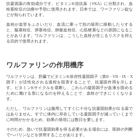
抗凝固薬の有効成分です。ビタミンK拮抗薬（VKA）に分類され、血
栓塞栓症の治療や予防に使用されます。日本では、ワーファリン錠な
どが知られています。
血栓が血管をふさいだり、血流に乗って別の場所に移動したりする
と、脳塞栓症、肺塞栓症、静脈血栓症、心筋梗塞などの原因になるこ
とがあります。ワルファリンは、こうした血栓が生じるリスクを抑え
る目的で使用されます。
ワルファリンの作用機序
ワルファリンは、肝臓でビタミンK依存性凝固因子（第II・VII・IX・X
因子）が活性化される過程を阻害することで、抗凝固作用を示しま
す。ビタミンKサイクルを遮断し、これらの凝固因子が血液を固める
ために働ける形になるのを抑えることで、血栓ができにくくなりま
す。
ただし、ワルファリンは服用してすぐに十分な抗凝固効果が出る薬で
はありません。すでに体内に存在している凝固因子が減っていくまで
に時間がかかるため、効果の発現には数日を要します。
そのため、急いで抗凝固効果を得る必要がある場合には、医師の判断
でヘパリンなどを併用することがあります。