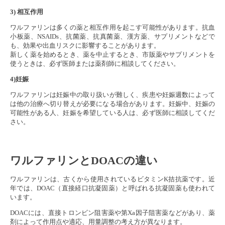
3) 相互作用
ワルファリンは多くの薬と相互作用を起こす可能性があります。抗血
小板薬、NSAIDs、抗菌薬、抗真菌薬、漢方薬、サプリメントなどで
も、効果や出血リスクに影響することがあります。
新しく薬を始めるとき、薬を中止するとき、市販薬やサプリメントを
使うときは、必ず医師または薬剤師に相談してください。
4)妊娠
ワルファリンは妊娠中の取り扱いが難しく、疾患や妊娠週数によって
は他の治療へ切り替えが必要になる場合があります。妊娠中、妊娠の
可能性がある人、妊娠を希望している人は、必ず医師に相談してくだ
さい。
ワルファリンとDOACの違い
ワルファリンは、古くから使用されているビタミンK拮抗薬です。近
年では、DOAC（直接経口抗凝固薬）と呼ばれる抗凝固薬も使われて
います。
DOACには、直接トロンビン阻害薬や第Xa因子阻害薬などがあり、薬
剤によって作用点や適応、用量調整の考え方が異なります。