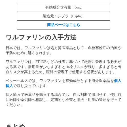
有効成分含有量：5mg
製造元：シプラ（Cipla）
商品ページはこちら
ワルファリンの入手方法
日本では、ワルファリンは処方箋医薬品として、血栓塞栓症の治療や
予防のために処方されます。
ワルファリンは、PT-INRなどの検査に基づいて厳密に管理する必要が
ある薬です。服用量が少なすぎると血栓リスクが残り、多すぎると出
血リスクが高まるため、医師の管理下で使用する必要があります。
ベターヘルスでは、ワルファリンを有効成分とする海外医薬品を
個人
輸入
で取り扱っています。
個人輸入で医薬品を購入する場合でも、自己判断で服用せず、使用前
に医師や薬剤師へ相談し、定期的な検査と用法・用量の管理を行って
ください。
まとめ