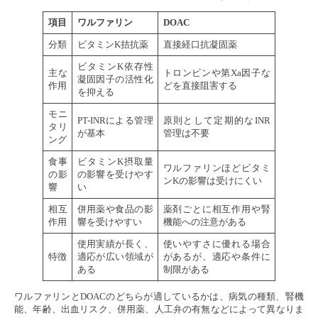
項目
ワルファリン
DOAC
分類
ビタミンK拮抗薬
直接経口抗凝固薬
ビタミンK依存性
主な
トロンビンや第Xa因子な
凝固因子の活性化
作用
どを直接阻害する
を抑える
モニ
PT-INRによる管理
原則として定期的なINR
タリ
が基本
管理は不要
ング
食事
ビタミンK摂取量
ワルファリンほどビタミ
の影
の影響を受けやす
ンKの影響は受けにくい
響
い
相互
併用薬や食品の影
薬剤ごとに相互作用や腎
作用
響を受けやすい
機能への注意がある
使用実績が長く、
使いやすさに優れる場合
特徴
適応が広い領域が
があるが、適応や条件に
ある
制限がある
ワルファリンとDOACのどちらが適しているかは、病気の種類、腎機
能、年齢、出血リスク、併用薬、人工弁の有無などによって異なりま