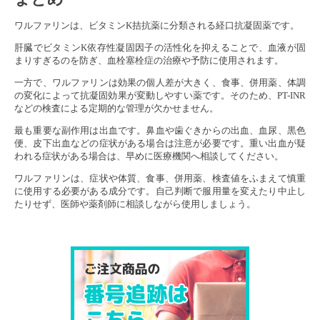
ワルファリンは、ビタミンK拮抗薬に分類される経口抗凝固薬です。
肝臓でビタミンK依存性凝固因子の活性化を抑えることで、血液が固
まりすぎるのを防ぎ、血栓塞栓症の治療や予防に使用されます。
一方で、ワルファリンは効果の個人差が大きく、食事、併用薬、体調
の変化によって抗凝固効果が変動しやすい薬です。そのため、PT-INR
などの検査による定期的な管理が欠かせません。
最も重要な副作用は出血です。鼻血や歯ぐきからの出血、血尿、黒色
便、皮下出血などの症状がある場合は注意が必要です。重い出血が疑
われる症状がある場合は、早めに医療機関へ相談してください。
ワルファリンは、症状や体質、食事、併用薬、検査値をふまえて慎重
に使用する必要がある成分です。自己判断で服用量を変えたり中止し
たりせず、医師や薬剤師に相談しながら使用しましょう。