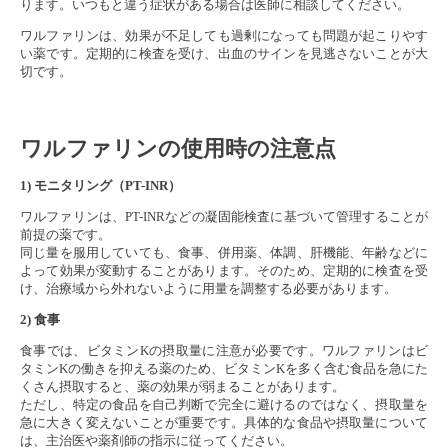
ります。いつもと違う症状がある場合は医師に相談してください。
ワルファリンは、効果が不足しても過剰になっても問題が起こりやす
い薬です。定期的に検査を受け、出血のサインを見逃さないことが大
切です。
ワルファリンの使用時の注意点
1) モニタリング（PT-INR）
ワルファリンは、PT-INRなどの凝固能検査に基づいて管理することが
前提の薬です。
同じ量を服用していても、食事、併用薬、体調、肝機能、年齢などに
よって効果が変動することがあります。そのため、定期的に検査を受
け、治療域から外れないように用量を調整する必要があります。
2) 食事
食事では、ビタミンKの摂取量に注意が必要です。ワルファリンはビ
タミンKの働きを抑える薬のため、ビタミンKを多く含む食品を急にた
くさん摂取すると、薬の効果が弱まることがあります。
ただし、特定の食品を自己判断で完全に避けるのではなく、摂取量を
急に大きく変えないことが重要です。具体的な食品や摂取量について
は、主治医や薬剤師の指示に従ってください。