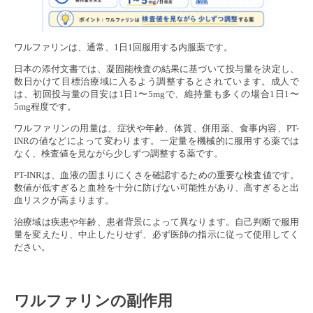
ワルファリンは、通常、1日1回服用する内服薬です。
日本の添付文書では、凝固能検査の結果に基づいて投与量を決定し、
数日かけて目標治療域に入るよう調整するとされています。成人で
は、初回投与量の目安は1日1〜5mgで、維持量も多くの場合1日1〜
5mg程度です。
ワルファリンの用量は、症状や年齢、体質、併用薬、食事内容、PT-
INRの値などによって変わります。一定量を機械的に服用する薬では
なく、検査値を見ながら少しずつ調整する薬です。
PT-INRは、血液の固まりにくさを確認するための重要な検査値です。
数値が低すぎると血栓を十分に防げない可能性があり、高すぎると出
血リスクが高まります。
治療域は疾患や年齢、患者背景によって異なります。自己判断で服用
量を変えたり、中止したりせず、必ず医師の指示に従って使用してく
ださい。
ワルファリンの副作用