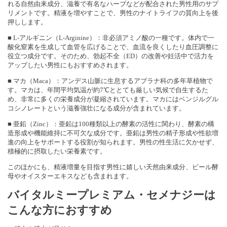
れる自然由来成分、滋養で有名なハーブなどが配合された男性用のサプ
リメントです。精液を増やすことで、男性のナイトライフの質向上を後
押しします。
■ L-アルギニン（L-Arginine）：非必須アミノ酸の一種です。体内で一
酸化窒素を生成して血管を広げることで、血流を良くしたり血圧調整に
役立つ成分です。そのため、勃起不全（ED）の改善や妊活中で活力を
アップしたい男性にもおすすめされます。
■ マカ（Maca）：アンデス山脈に生息するアブラナ科の多年草植物で
す。マカは、年間平均気温が約7℃ととても厳しい気候で自生するた
め、非常に多くの栄養成分が凝縮されています。マカにはベンジルグル
コシノレートという滋養強壮になる成分が含まれています。
■ 亜鉛（Zinc）：亜鉛は100種類以上の酵素の活性に関わり、酵素の構
造形成や機能維持に不可欠な成分です。亜鉛は男性の精子形成や性欲増
進の向上をサポートする役割が知られます。男性の性生活に欠かせず、
積極的に摂取したい栄養素です。
このほかにも、精液増量を目指す男性に嬉しい天然由来成分、ビール酵
母やオイスターエキスなども含まれます。
バイタルミープレミアム・セメナジーは
こんな方におすすめ