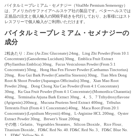
バイタルミープレミアム・セメナジー（VitalMe Premium Semenergy）
は、アメリカのサファイアヘルスケア社の製品です。ベターヘルスでは
正規品の注文と個人輸入の関税手続きを代行しており、お客様にはスト
レスフリーで個人輸入がご利用いただけます。
バイタルミープレミアム・セメナジーの
成分
2粒あたり：Zinc (As Zinc Gluconate) 24mg、Ling Zhi Powder (From 10:1
Concentrate) (Ganoderma Lucidum) 30mg、Emblica Fruit Extract
(Phyllanthus Emblica) 30mg、Fucus Vesiculosus Powder (From 5:1
Concentrate) 50mg、Hong Hua Fen Flower Powder (Carthamus Tinctorius)
20mg、Rou Gui Bark Powder (Camellia Sinensis) 30mg、Tian Men Dong
Root & Shoot Powder (Asparagus Officinalis) 30mg、Xian Mao Root
Powder 20mg、Dong Chong Xia Cao Powder (From 4:1 Concentrate)
30mg、Ku Gua Fruit Powder (From 4:1 Concentrate) (Momordica Charantia)
40mg、Terminalia Arjuna Bark Extract 30mg、4、5、7 Trihydroxyflavone
(Apigenin) 200mcg、Mucuna Pruriens Seed Extract 400mg、Tribulus
Terrestris Fruit (From 4:1 Concentrate) 40mg、Maca Root (From 20:1
Concentrate) (Lepidium Meyenii) 40mg、L-Arginine HCL 200mg、Oyster
Extract Powder 30mg、Brewer’s Yeast 200mg
その他：Gelatin、Vegetables Stearates、Silicon Dioxide、Rice Flour、
Titanium Dioxide、FD&C Red No. 40. FD&C Red No. 3、FD&C Blue No.
1、FD&C Yellow No. 6