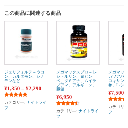
この商品に関連する商品
ジェリフォルテ – ウコ
メガマックスプロ – L-
メガマック
ン、カルダモン、シナ
シトルリン、ヨヒン
カツアバ
モンなど
ベ、ダミアナ、ムイラ
コキサン
プアマ、アルギニン、
参、L-シ
¥
1,350
–
¥
2,290
亜鉛
¥
7,500
¥
6,950
5段階中
4.75
の評価
カテゴリ―:
ナイトライ
5段階中
4
カテゴリ―
フ
5段階中
4.33
の評価
カテゴリ―:
ナイトライ
フ
フ