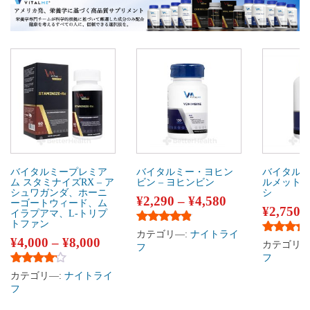
バイタルミープレミア
バイタルミー・ヨヒン
バイタル
ム スタミナイズRX – ア
ビン – ヨヒンビン
ルメット 
シュワガンダ、ホーニ
シ
¥
2,290
–
¥
4,580
ーゴートウィード、ム
¥
2,750
イラプアマ、L-トリプ
トファン
5段階中
4.67
の評価
カテゴリ―:
ナイトライ
¥
4,000
–
¥
8,000
5段階中
5
カテゴリ―
フ
フ
5段階中
4.00
の評価
カテゴリ―:
ナイトライ
フ