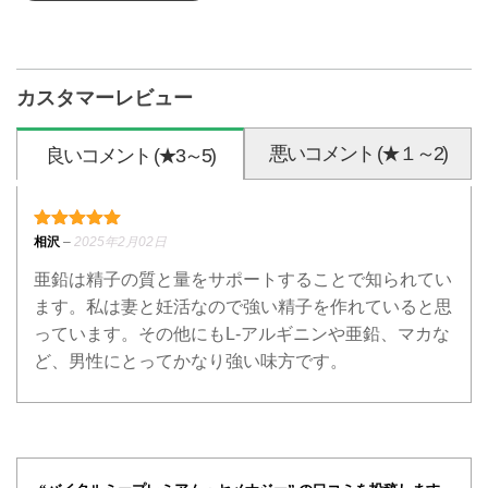
カスタマーレビュー
悪いコメント (★１～2)
良いコメント (★3～5)
5段階中
5
の評価
相沢
–
2025年2月02日
亜鉛は精子の質と量をサポートすることで知られてい
ます。私は妻と妊活なので強い精子を作れていると思
っています。その他にもL-アルギニンや亜鉛、マカな
ど、男性にとってかなり強い味方です。