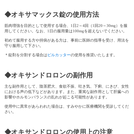
◆オキサマックス錠の使用方法
筋肉増強を目的として使用する場合、1日2～4回（1回20～30mg）を服
用してください。なお、1日の服用量は100mgを超えないでください。
初めて服用する方や持病がある方は、事前に医師の指導を受け、用法を
守り服用して下さい。
＊錠剤を分割する場合は
ピルカッター
の使用を推奨いたします。
◆オキサンドロロンの副作用
主な副作用として、
陰茎肥大、食欲不振、
吐き気、下痢、にきび、女性
における声の低下などがあります。また、重篤な副作用
として
肝臓への
影響やホルモンバランスの乱れが起こる可能性があります。
使用中に異常があらわれた場合は、すみやかに医療機関を受診してくだ
さい。
◆オキサンドロロンの使用上の注意