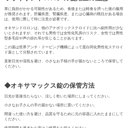
胃に負担がかかる可能性があるため、食後または軽食を摂った後の服用
が推奨されます。肝臓疾患、腎臓疾患、または心臓病の既往がある場合
は、使用に際して特に注意が必要です。
オキサンドロロンは、他のアナボリックステロイドに比べ副作用が少な
いとされますが、それでも男性では女性化乳房のリスク、女性では男性
型多毛症や声の掠れ等が生じることがあります。
この薬は世界アンチ・ドーピング機構によって蛋白同化男性化ステロイ
ド薬として分類されています。
直射日光や湿気を避け、小さなお子様の手が届かないところで保管して
ください。
◆オキサマックス錠の保管方法
日光が直接当たらない、涼しく乾いた場所にしまってください。
小さなお子さんの手の届かない場所に置いてください。
間違った使い方を避け、品質を守るために元の容器に入れたままにして
ください。
使用期限を過ぎたお薬はご使用をお控えください。