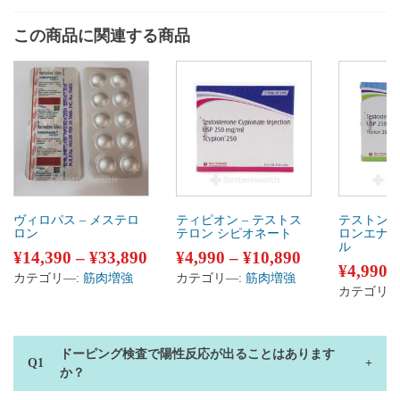
この商品に関連する商品
ヴィロパス – メステロ
ティピオン – テストス
テストン 
ロン
テロン シピオネート
ロンエナ
ル
¥
14,390
–
¥
33,890
¥
4,990
–
¥
10,890
¥
4,990
カテゴリ―:
筋肉増強
カテゴリ―:
筋肉増強
カテゴリ―
ドーピング検査で陽性反応が出ることはあります
か？