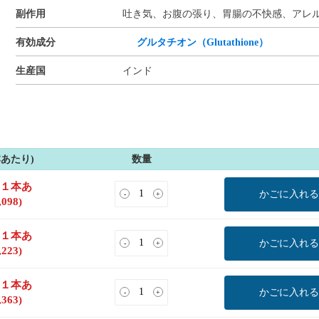
副作用
吐き気、お腹の張り、胃腸の不快感、アレ
有効成分
グルタチオン（Glutathione）
生産国
インド
本あたり)
数量
(１本あ
かごに入れる
-
+
,098
)
(１本あ
かごに入れる
-
+
,223
)
(１本あ
かごに入れる
-
+
,363
)