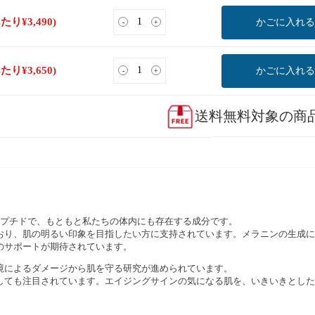
あたり
¥
3,490
)
かごに入れる
-
+
あたり
¥
3,650
)
かごに入れる
-
+
送料無料対象の商
ペプチドで、もともと私たちの体内にも存在する成分です。
おり、肌の明るい印象を目指したい方に支持されています。メラニンの生成に
のサポートが期待されています。
境によるダメージから肌を守る研究が進められています。
しても注目されています。エイジングサインの気になる肌を、いきいきとした