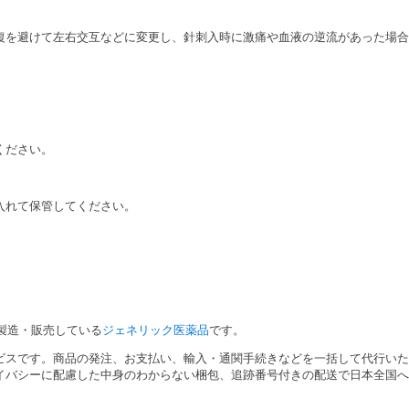
復を避けて左右交互などに変更し、針刺入時に激痛や血液の逆流があった場合
ください。
。
入れて保管してください。
が製造・販売している
ジェネリック医薬品
です。
ビスです。商品の発注、お支払い、輸入・通関手続きなどを一括して代行いた
イバシーに配慮した中身のわからない梱包、追跡番号付きの配送で日本全国へ