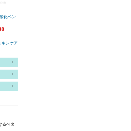
過酸化ベン
90
評価
スキンケア
けるベタ