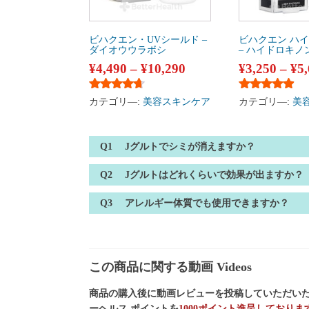
ビハクエン・UVシールド –
ビハクエン ハ
ダイオウウラボシ
– ハイドロキノ
¥
4,490
–
¥
10,290
¥
3,250
–
¥
5
5段階中
4.50
の評価
5段階中
4.75
の
カテゴリ―:
美容スキンケア
カテゴリ―:
美
Jグルトでシミが消えますか？
Jグルトはどれくらいで効果が出ますか？
アレルギー体質でも使用できますか？
この商品に関する動画 Videos
商品の購入後に動画レビューを投稿していただいた
ーヘルス ポイントを
1000ポイント進呈しておりま