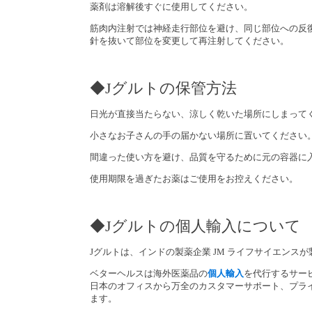
薬剤は溶解後すぐに使用してください。
筋肉内注射では神経走行部位を避け、同じ部位への反
針を抜いて部位を変更して再注射してください。
◆Jグルトの保管方法
日光が直接当たらない、涼しく乾いた場所にしまって
小さなお子さんの手の届かない場所に置いてください
間違った使い方を避け、品質を守るために元の容器に
使用期限を過ぎたお薬はご使用をお控えください。
◆Jグルトの個人輸入について
Jグルトは、インドの製薬企業 JM ライフサイエンス
ベターヘルスは海外医薬品の
個人輸入
を代行するサー
日本のオフィスから万全のカスタマーサポート、プラ
ます。