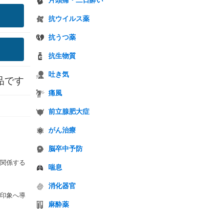
片頭痛・二日酔い
抗ウイルス薬
抗うつ薬
抗生物質
吐き気
品です
痛風
前立腺肥大症
がん治療
脳卒中予防
関係する
喘息
消化器官
印象へ導
麻酔薬