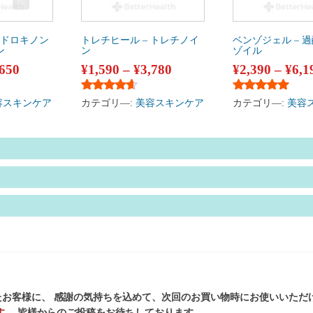
イドロキノン
トレチヒール – トレチノイ
ベンゾジェル – 
ン
ン
ゾイル
,650
¥
1,590
–
¥
3,780
¥
2,390
–
¥
6,1
評価
5段階中
4.50
の評価
5段階中
5.00
の
容スキンケア
カテゴリ―:
美容スキンケア
カテゴリ―:
美容
お客様に、 感謝の気持ちを込めて、次回のお買い物時にお使いいただ
す。
皆様からのご投稿をお待ちしております。