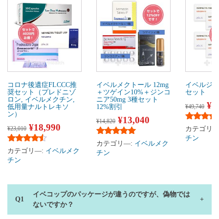
コロナ後遺症FLCCC推
イベルメクトール 12mg
イベルジョ
奨セット（プレドニゾ
＋ツゲイン10%＋ジンコ
セット
ロン, イベルメクチン,
ニア50mg 3種セット
¥
2
低用量ナルトレキソ
12%割引
¥
49,740
ン）
¥
13,040
¥
14,820
¥
18,990
5段階中
4
¥
23,010
カテゴリ―
チン
5段階中
5.00
の評価
カテゴリ―:
イベルメク
5段階中
4.33
の評価
カテゴリ―:
イベルメク
チン
チン
イベコップのパッケージが違うのですが、偽物では
ないですか？