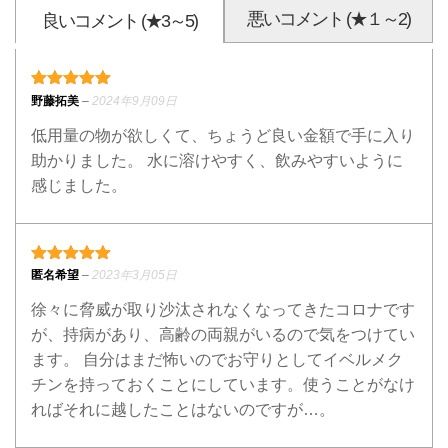
悪いコメント (★１～2)
良いコメント (★3～5)
5段階中
5
の評価
野藤拓美
–
2024年9月09日
低用量の物が欲しくて、ちょうど良い金額で手に入り
助かりました。 水に溶けやすく、飲みやすいように
感じました。
5段階中
5
の評価
匿名希望
–
2023年3月05日
徐々に脅威が取り沙汰されなくなってきたコロナです
が、持病があり、高齢の両親がいるので気をつけてい
ます。 自分はまだ怖いのでお守りとしてイベルメク
チンを持っておくことにしています。使うことがなけ
ればそれに越したことはないのですが…。