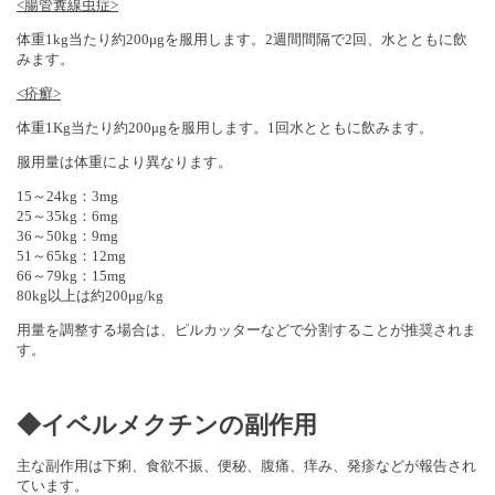
<腸管糞線虫症>
体重1kg当たり約200μgを服用します。2週間間隔で2回、水とともに飲
みます。
<疥癬>
体重1Kg当たり約200μgを服用します。1回水とともに飲みます。
服用量は体重により異なります。
15～24kg：3mg
25～35kg：6mg
36～50kg：9mg
51～65kg：12mg
66～79kg：15mg
80kg以上は約200μg/kg
用量を調整する場合は、ピルカッターなどで分割することが推奨されま
す。
◆イベルメクチンの副作用
主な副作用は下痢、食欲不振、便秘、腹痛、痒み、発疹などが報告され
ています。