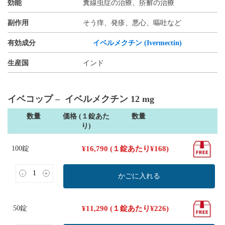
効能
糞線虫症の治療、疥癬の治療
副作用
そう痒、発疹、悪心、嘔吐など
有効成分
イベルメクチン (Ivermectin)
生産国
インド
イベコップ – イベルメクチン 12 mg
数量
価格 (１錠あた
数量
り)
100錠
¥
16,790
(１錠あたり
¥
168
)
-
+
かごに入れる
50錠
¥
11,290
(１錠あたり
¥
226
)