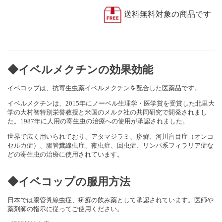
送料無料対象の商品です
◆イベルメクチンの効果効能
イベコップは、抗寄生虫薬イベルメクチンを配合した医薬品です。
イベルメクチンは、2015年にノーベル生理学・医学賞を受賞した北里大
学の大村智特別栄誉教授と米国のメルク社の共同研究で開発されまし
た。1987年に人用の寄生虫の治療への使用が承認されました。
世界で広く用いられており、アタマジラミ、疥癬、河川盲目症（オンコ
セルカ症）、腸管糞線虫症、鞭虫症、回虫症、リンパ系フィラリア症な
どの寄生虫の治療に使用されています。
◆イベコップの服用方法
日本では腸管糞線虫症、疥癬の飲み薬として承認されています。医師や
薬剤師の指示に従ってご使用ください。