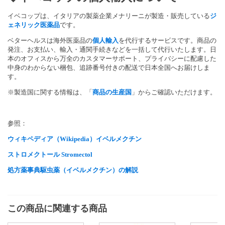
イベコップは、イタリアの製薬企業メナリーニが製造・
販売している
ジ
ェネリック医薬品
です。
ベターヘルスは海外医薬品の
個人輸入
を代行するサービスです。
商品の
発注、お支払い、輸入・
通関手続きなどを一括して代行いたします。
日
本のオフィスから万全のカスタマーサポート、
プライバシーに配慮した
中身のわからない梱包、
追跡番号付きの配送で日本全国へお届けしま
す。
※製造国に関する情報は、「
商品の生産国
」
からご確認いただけます。
参照：
ウィキペディア（Wikipedia）イベルメクチン
ストロメクトール
Stromectol
処方薬事典駆虫薬（イベルメクチン）の解説
この商品に関連する商品