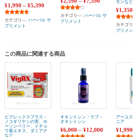
¥
2,590
–
¥
7,590
モンなど
¥
1,990
–
¥
5,390
¥
1,350
5段階中
4.00
の評価
カテゴリ―:
ハーバル サ
5段階中
4.50
の評価
カテゴリ―:
ハーバル サ
プリメント
5段階中
4
カテゴリ―
プリメント
プリメン
この商品に関連する商品
ビグレックスプラス –
オキシトシン・ラブ –
アーユスリ
ノコギリヤシの実、ホ
オキシトシン
ニア
ーソンベリー、イチョ
¥
6,000
–
¥
12,000
¥
1,990
ウ葉エキス、ダミアナ
など