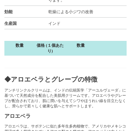
ります。
効能
乾燥による小ジワの改善
生産国
インド
数量
価格 (１個あた
数量
り)
◆アロエベラとグレープの特徴
アンチリンクルクリームは、インドの伝統医学「アーユルヴェーダ」に
基づいて天然成分を配合した美肌用クリームです。アロエベラやグレー
プが配合されており、肌に潤いを与えてシワやほうれい線を目立たなく
し、滑らかで若々しく健康な肌へとサポートします。
アロエベラ
アロエベラは、サボテンに似た多年生多肉植物で、アメリカやメキシコ