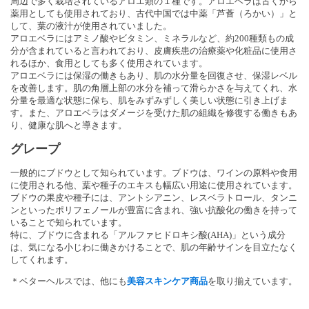
周辺で多く栽培されているアロエ類の１種です。アロエベラは古くから
薬用としても使用されており、古代中国では中薬「芦薈（ろかい）」と
して、葉の液汁が使用されていました。
アロエベラにはアミノ酸やビタミン、ミネラルなど、約200種類もの成
分が含まれていると言われており、皮膚疾患の治療薬や化粧品に使用さ
れるほか、食用としても多く使用されています。
アロエベラには保湿の働きもあり、肌の水分量を回復させ、保湿レベル
を改善します。肌の角層上部の水分を補って滑らかさを与えてくれ、水
分量を最適な状態に保ち、肌をみずみずしく美しい状態に引き上げま
す。また、アロエベラはダメージを受けた肌の組織を修復する働きもあ
り、健康な肌へと導きます。
グレープ
一般的にブドウとして知られています。ブドウは、ワインの原料や食用
に使用される他、葉や種子のエキスも幅広い用途に使用されています。
ブドウの果皮や種子には、アントシアニン、レスベラトロール、タンニ
ンといったポリフェノールが豊富に含まれ、強い抗酸化の働きを持って
いることで知られています。
特に、ブドウに含まれる「アルファヒドロキシ酸(AHA)」という成分
は、気になる小じわに働きかけることで、肌の年齢サインを目立たなく
してくれます。
＊ベターヘルスでは、他にも
美容スキンケア商品
を取り揃えています。