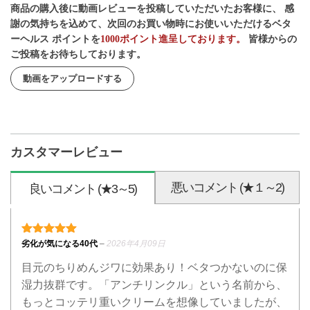
商品の購入後に動画レビューを投稿していただいたお客様に、 感
謝の気持ちを込めて、次回のお買い物時にお使いいただけるベタ
ーヘルス ポイントを
1000ポイント進呈しております。
皆様からの
ご投稿をお待ちしております。
動画をアップロードする
カスタマーレビュー
悪いコメント (★１～2)
良いコメント (★3～5)
5段階中
5
の評価
劣化が気になる40代
–
2026年4月09日
目元のちりめんジワに効果あり！ベタつかないのに保
湿力抜群です。「アンチリンクル」という名前から、
もっとコッテリ重いクリームを想像していましたが、