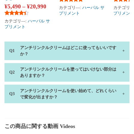
¥
5,490
–
¥
20,990
5段階中
5.00
の評価
5段階中
4
カテゴリ―:
ハーバル サ
カテゴリ―
プリメント
プリメン
5段階中
4.20
の評価
カテゴリ―:
ハーバル サ
プリメント
アンチリンクルクリームはどこに使ってもいいです
か？
アンチリンクルクリームを塗ってはいけない部分は
ありますか？
アンチリンクルクリームを使い始めて、どれくらい
で変化が出ますか？
この商品に関する動画 Videos