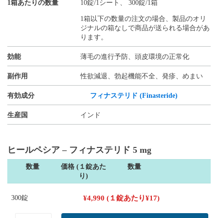
1箱あたりの数量
10錠/1シート、 300錠/1箱
1箱以下の数量の注文の場合、製品のオリ
ジナルの箱なしで商品が送られる場合があ
ります。
効能
薄毛の進行予防、頭皮環境の正常化
副作用
性欲減退、勃起機能不全、発疹、めまい
有効成分
フィナステリド (Finasteride)
生産国
インド
ヒールペシア – フィナステリド 5 mg
数量
価格 (１錠あた
数量
り)
300錠
¥
4,990
(１錠あたり
¥
17
)