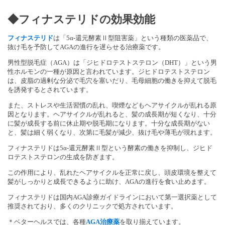
◆フィナステリドの効果効能
フィナステリド
は「5α-還元酵素Ⅱ型阻害薬」という種類の医薬品で、
抜け毛を予防してAGAの進行を遅らせる治療薬です。
男性型脱毛症（AGA）は「ジヒドロテストステロン（DHT）」という男
性ホルモンの一種が原因と言われています。ジヒドロテストステロン
は、皮脂の過剰な分泌で毛穴を塞いだり、毛母細胞の働きを抑えて脱毛
を誘発するとされています。
また、ストレスや生活習慣の乱れ、喫煙などもヘアサイクルが乱れる原
因となります。ヘアサイクルが乱れると、髪の成長期が短くなり、十分
に髪が成長する前に休止期や脱毛期になります。十分な成長期がない
と、髪は細く弱くなり、次第に毛髪が減少、抜け毛や薄毛が現れます。
フィナステリドは5α-還元酵素Ⅱ型という酵素の働きを抑制し、ジヒド
ロテストステロンの生成を防ぎます。
この作用により、乱れたヘアサイクルを正常に戻し、頭皮環境を整えて
髪がしっかりと成長できるように助け、AGAの進行を食い止めます。
フィナステリドは国内AGA診療ガイドラインにおいて第一選択薬として
推奨されており、多くのクリニックで処方されています。
＊ベターヘルスでは、各種
AGA治療薬
を取り揃えています。