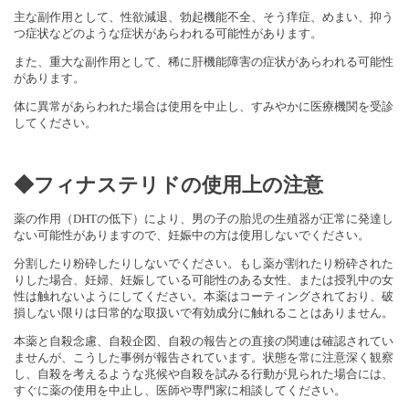
主な副作用として、性欲減退、勃起機能不全、そう痒症、めまい、抑う
つ症状などのような症状があらわれる可能性があります。
また、重大な副作用として、稀に肝機能障害の症状があらわれる可能性
があります。
体に異常があらわれた場合は使用を中止し、すみやかに医療機関を受診
してください。
◆フィナステリドの使用上の注意
薬の作用（DHTの低下）により、男の子の胎児の生殖器が正常に発達し
ない可能性がありますので、妊娠中の方は使用しないでください。
分割したり粉砕したりしないでください。もし薬が割れたり粉砕された
りした場合、妊婦、妊娠している可能性のある女性、または授乳中の女
性は触れないようにしてください。本薬はコーティングされており、破
損しない限りは日常的な取扱いで有効成分に触れることはありません。
本薬と自殺念慮、自殺企図、自殺の報告との直接の関連は確認されてい
ませんが、こうした事例が報告されています。状態を常に注意深く観察
し、自殺を考えるような兆候や自殺を試みる行動が見られた場合には、
すぐに薬の使用を中止し、医師や専門家に相談してください。