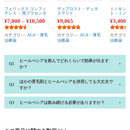
フォリックス コンフィ
デュプロスト – デュタ
ミノキシ
デンス – 馬プラセンタ
ステリド
ト – ミノ
¥
7,000
–
¥
10,500
¥
9,065
¥
3,400
5段階中
4.42
の評価
5段階中
4.63
の評価
5段階中
4
カテゴリ―:
AGA・薄毛
カテゴリ―:
AGA・薄毛
カテゴリ―
治療薬
治療薬
治療薬
ヒールぺシアを飲んでどれくらいで効果が出ます
か？
ほかの育毛剤とヒールぺシアを併用しても大丈夫で
すか？
ヒールぺシアは飲み続ける必要がありますか？