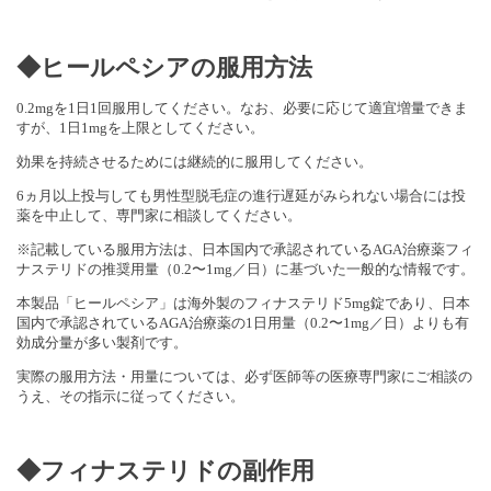
◆ヒールペシアの服用方法
0.2mgを1日1回服用してください。なお、必要に応じて適宜増量できま
すが、1日1mgを上限としてください。
効果を持続させるためには継続的に服用してください。
6ヵ月以上投与しても男性型脱毛症の進行遅延がみられない場合には投
薬を中止して、専門家に相談してください。
※記載している服用方法は、日本国内で承認されているAGA治療薬フィ
ナステリドの推奨用量（0.2〜1mg／日）に基づいた一般的な情報です。
本製品「ヒールペシア」は海外製のフィナステリド5mg錠であり、日本
国内で承認されているAGA治療薬の1日用量（0.2〜1mg／日）よりも有
効成分量が多い製剤です。
実際の服用方法・用量については、必ず医師等の医療専門家にご相談の
うえ、その指示に従ってください。
◆フィナステリドの副作用