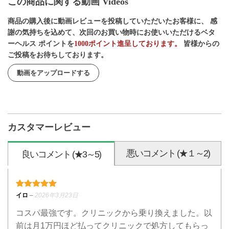
この商品に関する動画 Videos
商品の購入後に動画レビューを投稿していただいたお客様に、 感
謝の気持ちを込めて、次回のお買い物時にお使いいただけるベタ
ーヘルス ポイントを
1000ポイント進呈しております。
皆様からの
ご投稿をお待ちしております。
動画をアップロードする
カスタマーレビュー
悪いコメント (★１～2)
良いコメント (★3～5)
5段階中
5
の評価
イロ
–
2026年3月23日
コスパ最強です。クリニックから乗り換えました。以
前は月1万円ほど払ってクリニックで処方してもらっ