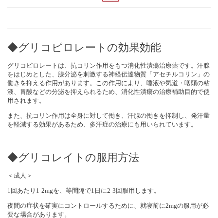
◆グリコピロレートの効果効能
グリコピロレートは、抗コリン作用をもつ消化性潰瘍治療薬です。汗腺
をはじめとした、腺分泌を刺激する神経伝達物質「アセチルコリン」の
働きを抑える作用があります。この作用により、唾液や気道・咽頭の粘
液、胃酸などの分泌を抑えられるため、消化性潰瘍の治療補助目的で使
用されます。
また、抗コリン作用は全身に対して働き、汗腺の働きを抑制し、発汗量
を軽減する効果があるため、多汗症の治療にも用いられています。
◆グリコレイトの服用方法
＜成人＞
1回あたり1-2mgを、等間隔で1日に2-3回服用します。
夜間の症状を確実にコントロールするために、就寝前に2mgの服用が必
要な場合があります。