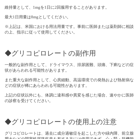
維持量として、1mgを1日に2回服用することがあります。
最大1日用量は8mgとしてください。
※上記は、米国における用法用量です。事前に医師または薬剤師に相談
の上、指示に従って使用してください。
◆グリコピロレートの副作用
一般的な副作用として、ドライマウス、排尿困難、頭痛、下痢などの症
状があらわれる可能性があります。
また重大な副作用として、心房細動、高温環境での発熱および熱射病な
どの症状が稀にあらわれる可能性があります。
上記の症状以外にも、体調に違和感や異変を感じた場合、速やかに医師
の診察を受けてください。
◆グリコピロレートの使用上の注意
グリコピロレートは、過去に成分過敏症を起こした方や緑内障、前立腺
肥大などの閉塞性尿路疾患を有する方には使用できず、心・腎・肝機能