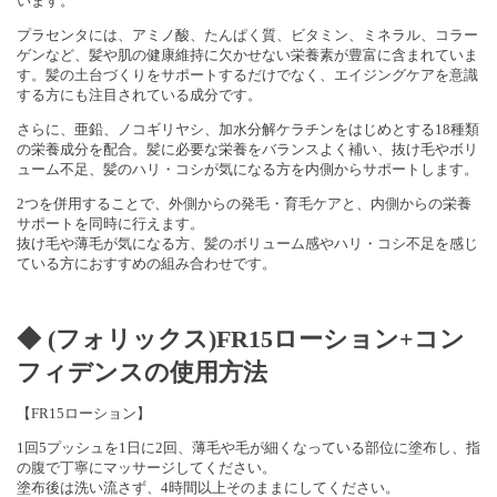
います。
プラセンタには、アミノ酸、たんぱく質、ビタミン、ミネラル、コラー
ゲンなど、髪や肌の健康維持に欠かせない栄養素が豊富に含まれていま
す。髪の土台づくりをサポートするだけでなく、エイジングケアを意識
する方にも注目されている成分です。
さらに、亜鉛、ノコギリヤシ、加水分解ケラチンをはじめとする18種類
の栄養成分を配合。髪に必要な栄養をバランスよく補い、抜け毛やボリ
ューム不足、髪のハリ・コシが気になる方を内側からサポートします。
2つを併用することで、外側からの発毛・育毛ケアと、内側からの栄養
サポートを同時に行えます。
抜け毛や薄毛が気になる方、髪のボリューム感やハリ・コシ不足を感じ
ている方におすすめの組み合わせです。
◆ (フォリックス)FR15ローション+コン
フィデンスの使用方法
【FR15ローション】
1回5プッシュを1日に2回、薄毛や毛が細くなっている部位に塗布し、指
の腹で丁寧にマッサージしてください。
塗布後は洗い流さず、4時間以上そのままにしてください。