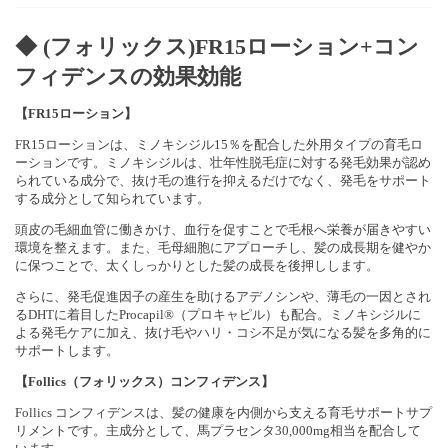
◆ (フォリックス)FR15ローション+コン
フィデンスの効果効能
【FR15ローション】
FR15ローションは、ミノキシジル15％を配合した外用タイプの育毛ロ
ーションです。ミノキシジルは、壮年性脱毛症に対する発毛効果が認め
られている成分で、抜け毛の進行を抑えるだけでなく、発毛をサポート
する成分として知られています。
頭皮の毛細血管に働きかけ、血行を促すことで毛根へ栄養が届きやすい
環境を整えます。また、毛母細胞にアプローチし、髪の成長期を健やか
に保つことで、太くしっかりとした髪の成長を後押しします。
さらに、発毛促進因子の産生を助けるアデノシンや、薄毛の一因とされ
るDHTに着目したProcapil®（プロキャピル）も配合。ミノキシジルに
よる発毛ケアに加え、抜け毛やハリ・コシ不足が気になる髪を多角的に
サポートします。
【Follics（フォリックス）コンフィデンス】
Follics コンフィデンスは、髪の健康を内側から支える育毛サポートサプ
リメントです。主成分として、馬プラセンタ30,000mg相当を配合して