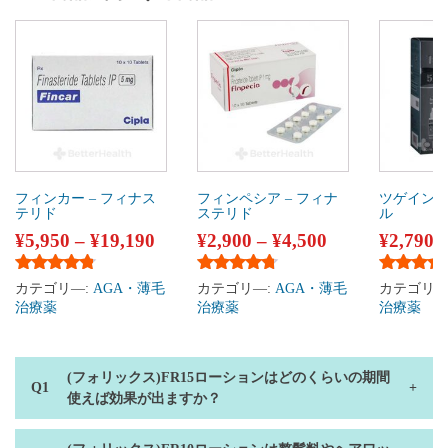
フィンカー – フィナス
フィンペシア – フィナ
ツゲイン 
テリド
ステリド
ル
¥
5,950
–
¥
19,190
¥
2,900
–
¥
4,500
¥
2,790
5段階中
4.65
の評価
5段階中
4.60
の評価
5段階中
4
カテゴリ―:
AGA・薄毛
カテゴリ―:
AGA・薄毛
カテゴリ―
治療薬
治療薬
治療薬
(フォリックス)FR15ローションはどのくらいの期間
使えば効果が出ますか？