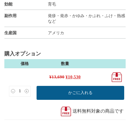
効能
育毛
副作用
発疹・発赤・かゆみ・かぶれ・ふけ・熱感
など
生産国
アメリカ
購入オプション
価格
数量
元
現
¥
13,690
¥
10,530
の
在
価
の
-
+
かごに入れる
格
価
は
格
¥13,690
は
送料無料対象の商品です
で
¥10,530
し
で
た。
す。