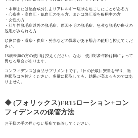
・本剤または配合成分によりアレルギー症状を起こしたことがある方
・心疾患・高血圧・低血圧のある方、または降圧薬を服用中の方
・女性の方
・壮年性脱毛症以外の脱毛症、原因不明の脱毛症、急激な脱毛や斑状の
脱毛がみられる方
頭皮に傷・湿疹・炎症・発赤などの異常がある場合の使用も控えてくだ
さい。
18歳未満の方の使用は控えください。なお、使用対象年齢は国によって
異なる場合があります。
コンフィデンスは食品サプリメントです。1日の摂取目安量を守り、過
剰摂取はお控えください。多量に摂取しても、効果が高まるものではあ
りません。
◆ (フォリックス)FR15ローション+コン
フィデンスの保管方法
お子様の手の届かない場所で保管してください。