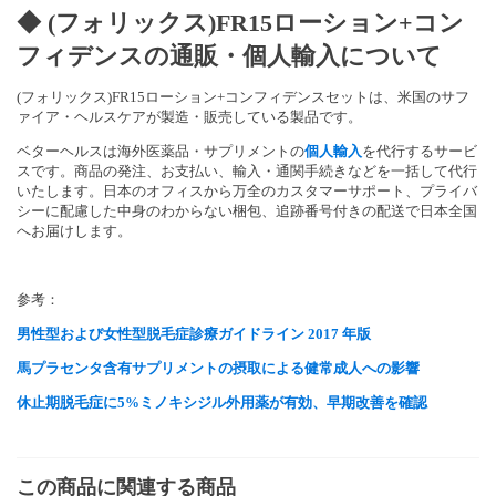
◆ (フォリックス)FR15ローション+コン
フィデンスの通販・個人輸入について
(フォリックス)FR15ローション+コンフィデンスセットは、米国のサフ
ァイア・ヘルスケアが製造・販売している製品です。
ベターヘルスは海外医薬品・サプリメントの
個人輸入
を代行するサービ
スです。商品の発注、お支払い、輸入・通関手続きなどを一括して代行
いたします。日本のオフィスから万全のカスタマーサポート、プライバ
シーに配慮した中身のわからない梱包、追跡番号付きの配送で日本全国
へお届けします。
参考：
男性型および女性型脱毛症診療ガイドライン 2017 年版
馬プラセンタ含有サプリメントの摂取による健常成人への影響
休止期脱毛症に5%ミノキシジル外用薬が有効、早期改善を確認
この商品に関連する商品