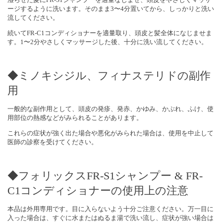
ージするように洗います。そのまま3〜4分置いてから、しっかりと洗い
流してください。
続いてFR-C1コンディショナーを適量取り、頭皮と髪全体になじませま
す。1〜2分やさしくマッサージした後、十分に洗い流してください。
◆ミノキシジル、フィナステリドの副作
用
一般的な副作用として、頭皮の発疹、発赤、かゆみ、かぶれ、ふけ、使
用部位の熱感などがみられることがあります。
これらの症状が強く出た場合や悪化がみられた場合は、使用を中止して
医師の診察を受けてください。
◆フォリックスFR-S1シャンプー & FR-
C1コンディショナーの使用上の注意
本品は外用専用です。目に入らないよう十分ご注意ください。万一目に
入った場合は、すぐに水またはぬるま湯で洗い流し、症状が強い場合は