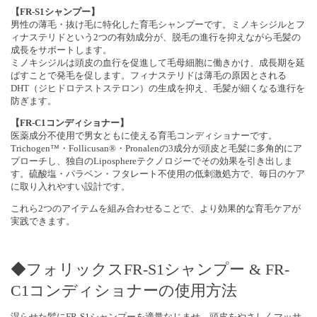
【FR-S1シャンプー】
男性の薄毛・抜け毛に特化した育毛シャンプーです。ミノキシジルとフ
ィナステリドという2つの有効成分が、脱毛の進行を抑えながら毛髪の
成長をサポートします。
ミノキシジルは頭皮の血行を促進して毛母細胞に働きかけ、成長期を延
ばすことで発毛を促します。フィナステリドは薄毛の原因とされる
DHT（ジヒドロテストステロン）の生成を抑え、毛髪が細くなる進行を
防ぎます。
【FR-C1コンディショナー】
医薬成分不使用で男女ともに使える育毛コンディショナーです。
Trichogen™・Follicusan®・Pronalenの3成分が頭皮と毛髪に多角的にア
プローチし、独自のLiposphereテクノロジーでその効果を引き出しま
す。硫酸塩・パラベン・フタレート不使用の低刺激処方で、毎日のケア
に取り入れやすい設計です。
これら2つのアイテムを組み合わせることで、より効果的な育毛ケアが
実践できます。
◆フォリックスFR-S1シャンプー & FR-
C1コンディショナーの使用方法
湿らせた髪にFR-S1シャンプーを適量なじませ、頭皮をやさしくマッサ