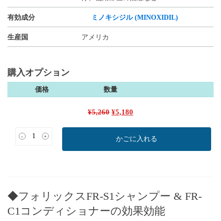
有効成分
ミノキシジル (MINOXIDIL)
生産国
アメリカ
購入オプション
価格
数量
元
現
¥
5,260
¥
5,180
の
在
価
の
-
+
かごに入れる
格
価
は
格
¥5,260
は
で
¥5,180
し
で
◆フォリックスFR-S1シャンプー & FR-
た。
す。
C1コンディショナーの
効果効能