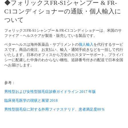
◆フォリックスFR-S1シャンプー & FR-
C1コンディショナーの通販・個人輸入に
ついて
フォリックスFR-S1シャンプー & FR-C1コンディショナーは、米国のサ
ファイア・ヘルスケアが製造・販売している製品です。
ベターヘルスは海外医薬品・サプリメントの
個人輸入
を代行するサービ
スです。商品の発注、お支払い、輸入・通関手続きなどを一括して代行
いたします。日本のオフィスから万全のカスタマーサポート、プライバ
シーに配慮した中身のわからない梱包、追跡番号付きの配送で日本全国
へお届けします。
参考：
男性型および女性型脱毛症診療ガイドライン 2017 年版
臨床発毛医学の現状と展望 2018
男性型脱毛症に対する外用フィナステリド、患者満足度80％