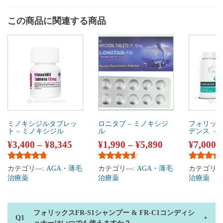
この商品に関連する商品
ミノキシジルタブレッ
ロニタブ – ミノキシジ
フォリック
ト – ミノキシジル
ル
デンス –
¥
3,400
–
¥
8,345
¥
1,990
–
¥
5,890
¥
7,000
5段階中
4.57
の評価
5段階中
4.41
の評価
5段階中
4
カテゴリ―:
AGA・薄毛
カテゴリ―:
AGA・薄毛
カテゴリ―
治療薬
治療薬
治療薬
フォリックスFR-S1シャンプー & FR-C1コンディシ