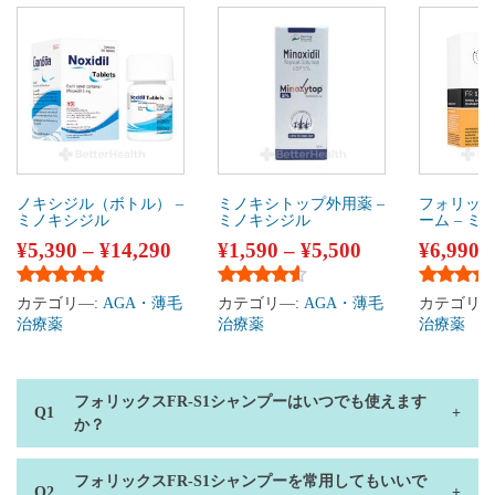
ノキシジル（ボトル） –
ミノキシトップ外用薬 –
フォリック
ミノキシジル
ミノキシジル
ーム – 
¥
5,390
–
¥
14,290
¥
1,590
–
¥
5,500
¥
6,990
5段階中
4.67
の評価
5段階中
4.38
の評価
5段階中
4
カテゴリ―:
AGA・薄毛
カテゴリ―:
AGA・薄毛
カテゴリ―
治療薬
治療薬
治療薬
フォリックスFR-S1シャンプーはいつでも使えます
か？
フォリックスFR-S1シャンプーを常用してもいいで