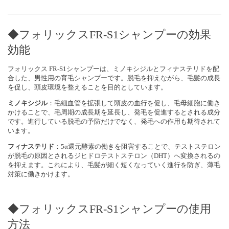
◆フォリックスFR-S1シャンプーの
効果
効能
フォリックス FR-S1シャンプーは、ミノキシジルとフィナステリドを配
合した、男性用の育毛シャンプーです。脱毛を抑えながら、毛髪の成長
を促し、頭皮環境を整えることを目的としています。
ミノキシジル
：毛細血管を拡張して頭皮の血行を促し、毛母細胞に働き
かけることで、毛周期の成長期を延長し、発毛を促進するとされる成分
です。進行している脱毛の予防だけでなく、発毛への作用も期待されて
います。
フィナステリド
：5α還元酵素の働きを阻害することで、テストステロン
が脱毛の原因とされるジヒドロテストステロン（DHT）へ変換されるの
を抑えます。これにより、毛髪が細く短くなっていく進行を防ぎ、薄毛
対策に働きかけます。
◆フォリックスFR-S1シャンプーの使用
方法