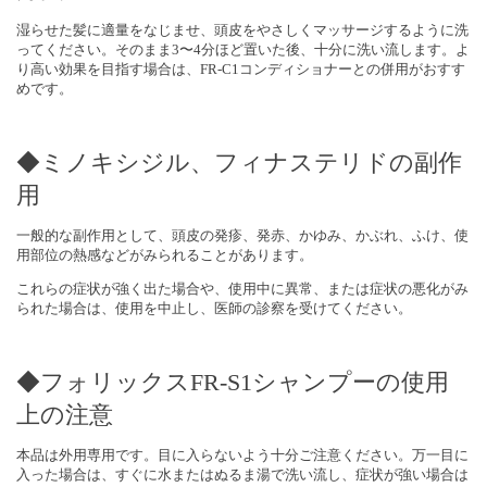
湿らせた髪に適量をなじませ、頭皮をやさしくマッサージするように洗
ってください。そのまま3〜4分ほど置いた後、十分に洗い流します。よ
り高い効果を目指す場合は、FR-C1コンディショナーとの併用がおすす
めです。
◆ミノキシジル、フィナステリドの副作
用
一般的な副作用として、頭皮の発疹、発赤、かゆみ、かぶれ、ふけ、使
用部位の熱感などがみられることがあります。
これらの症状が強く出た場合や、使用中に異常、または症状の悪化がみ
られた場合は、使用を中止し、医師の診察を受けてください。
◆フォリックスFR-S1シャンプーの使用
上の注意
本品は外用専用です。目に入らないよう十分ご注意ください。万一目に
入った場合は、すぐに水またはぬるま湯で洗い流し、症状が強い場合は