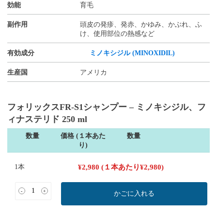
効能
育毛
副作用
頭皮の発疹、発赤、かゆみ、かぶれ、ふ
け、使用部位の熱感など
有効成分
ミノキシジル (MINOXIDIL)
生産国
アメリカ
フォリックスFR-S1シャンプー – ミノキシジル、フ
ィナステリド 250 ml
数量
価格 (１本あた
数量
り)
1本
¥
2,980
(１本あたり
¥
2,980
)
-
+
かごに入れる