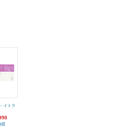
– イトラ
990
物質