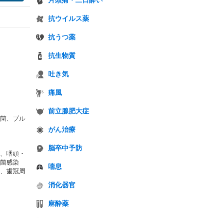
片頭痛・二日酔い
抗ウイルス薬
抗うつ薬
抗生物質
吐き気
痛風
前立腺肥大症
菌、ブル
がん治療
脳卒中予防
、咽頭・
菌感染
喘息
、歯冠周
消化器官
麻酔薬