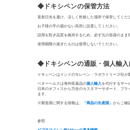
◆ドキシペンの保管方法
直射日光を避け、涼しく乾燥した場所で保管してくだ
お子様の手の届かない高所に設置してください。
誤用を防ぎ品質を維持するため、必ず元の容器のまま
使用期限の過ぎたものは使用しないでください。
◆ドキシペンの通販・個人輸入
ドキシペンはインドのモレペン・ラボラトリーズ社が
ベターヘルスは海外医薬品の
個人輸入
を代行するサー
日本のオフィスから万全のカスタマーサポート、プラ
ます。
※製造国に関する情報は、
「商品の生産国」
からご確
参照
ビブラマイシン錠100mgの基本情報