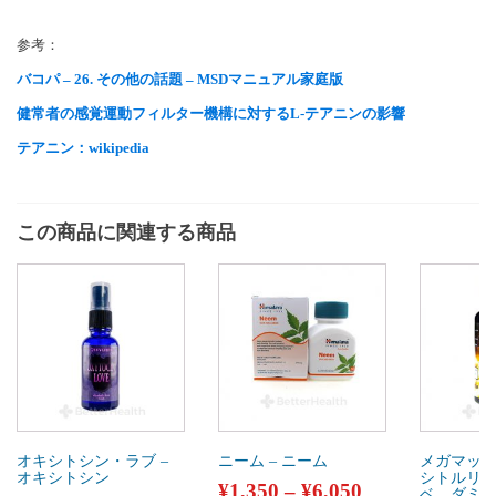
参考：
バコパ – 26. その他の話題 – MSDマニュアル家庭版
健常者の感覚運動フィルター機構に対するL-テアニンの影響
テアニン：wikipedia
この商品に関連する商品
オキシトシン・ラブ –
ニーム – ニーム
メガマックス
オキシトシン
シトルリ
¥
1,350
–
¥
6,050
ベ、ダミ