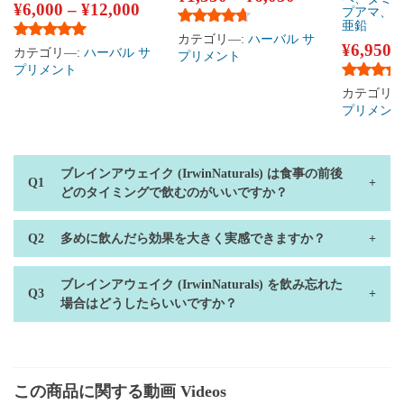
¥
6,000
–
¥
12,000
プアマ、
亜鉛
5段階中
4.50
の評価
カテゴリ―:
ハーバル サ
¥
6,950
5段階中
5.00
の評価
カテゴリ―:
ハーバル サ
プリメント
プリメント
5段階中
4
カテゴリ―
プリメン
ブレインアウェイク (IrwinNaturals) は食事の前後
どのタイミングで飲むのがいいですか？
多めに飲んだら効果を大きく実感できますか？
ブレインアウェイク (IrwinNaturals) を飲み忘れた
場合はどうしたらいいですか？
この商品に関する動画 Videos