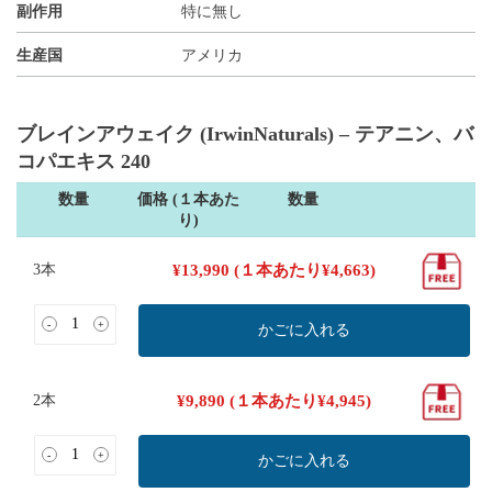
副作用
特に無し
生産国
アメリカ
ブレインアウェイク (IrwinNaturals) – テアニン、バ
コパエキス 240
数量
価格 (１本あた
数量
り)
3本
¥
13,990
(１本あたり
¥
4,663
)
-
+
かごに入れる
2本
¥
9,890
(１本あたり
¥
4,945
)
-
+
かごに入れる