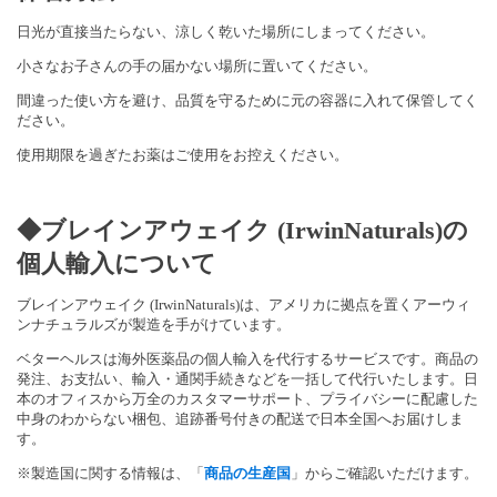
日光が直接当たらない、涼しく乾いた場所にしまってください。
小さなお子さんの手の届かない場所に置いてください。
間違った使い方を避け、品質を守るために元の容器に入れて保管してく
ださい。
使用期限を過ぎたお薬はご使用をお控えください。
◆ブレインアウェイク (IrwinNaturals)の
個人輸入について
ブレインアウェイク (IrwinNaturals)は、アメリカに拠点を置くアーウィ
ンナチュラルズが製造を手がけています。
ベターヘルスは海外医薬品の個人輸入を代行するサービスです。商品の
発注、お支払い、輸入・通関手続きなどを一括して代行いたします。日
本のオフィスから万全のカスタマーサポート、プライバシーに配慮した
中身のわからない梱包、追跡番号付きの配送で日本全国へお届けしま
す。
※製造国に関する情報は、「
商品の生産国
」からご確認いただけます。