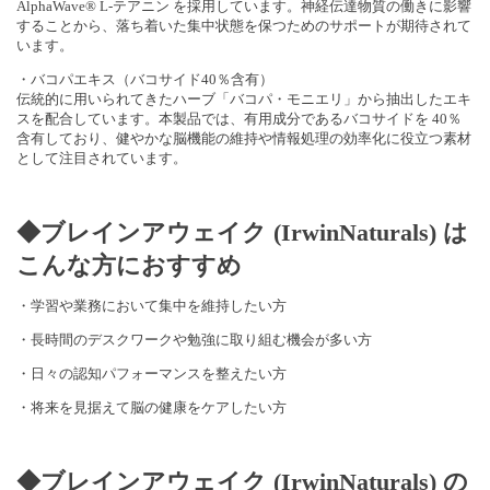
AlphaWave® L-テアニン を採用しています。神経伝達物質の働きに影響
することから、落ち着いた集中状態を保つためのサポートが期待されて
います。
・バコパエキス（バコサイド40％含有）
伝統的に用いられてきたハーブ「バコパ・モニエリ」から抽出したエキ
スを配合しています。本製品では、有用成分であるバコサイドを 40％
含有しており、健やかな脳機能の維持や情報処理の効率化に役立つ素材
として注目されています。
◆ブレインアウェイク (IrwinNaturals) は
こんな方におすすめ
・学習や業務において集中を維持したい方
・長時間のデスクワークや勉強に取り組む機会が多い方
・日々の認知パフォーマンスを整えたい方
・将来を見据えて脳の健康をケアしたい方
◆ブレインアウェイク (IrwinNaturals) の