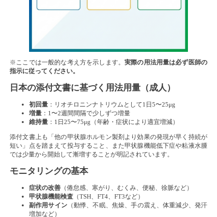
※ここでは一般的な考え方を示します。
実際の用法用量は必ず医師の
指示に従ってください。
日本の添付文書に基づく用法用量（成人）
初回量
：リオチロニンナトリウムとして1日5〜25μg
増量
：1〜2週間間隔で少しずつ増量
維持量
：1日25〜75μg（年齢・症状により適宜増減）
添付文書上も「他の甲状腺ホルモン製剤より効果の発現が早く持続が
短い」点を踏まえて投与すること、また甲状腺機能低下症や粘液水腫
では少量から開始して漸増することが明記されています。
モニタリングの基本
症状の改善
（倦怠感、寒がり、むくみ、便秘、徐脈など）
甲状腺機能検査
（TSH、FT4、FT3など）
副作用サイン
（動悸、不眠、焦燥、手の震え、体重減少、発汗
増加など）