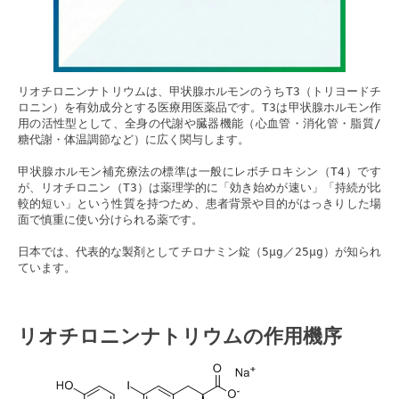
リオチロニンナトリウムは、甲状腺ホルモンのうちT3（トリヨードチ
ロニン）を有効成分とする医療用医薬品です。T3は甲状腺ホルモン作
用の活性型として、全身の代謝や臓器機能（心血管・消化管・脂質/
糖代謝・体温調節など）に広く関与します。
甲状腺ホルモン補充療法の標準は一般にレボチロキシン（T4）です
が、リオチロニン（T3）は薬理学的に「効き始めが速い」「持続が比
較的短い」という性質を持つため、患者背景や目的がはっきりした場
面で慎重に使い分けられる薬です。
日本では、代表的な製剤としてチロナミン錠（5μg／25μg）が知られ
ています。
リオチロニンナトリウムの作用機序