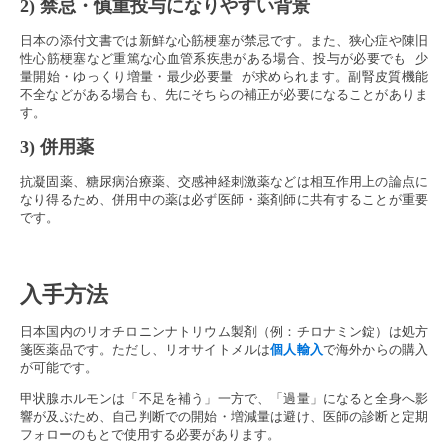
2) 禁忌・慎重投与になりやすい背景
日本の添付文書では新鮮な心筋梗塞が禁忌です。また、狭心症や陳旧
性心筋梗塞など重篤な心血管系疾患がある場合、投与が必要でも 少
量開始・ゆっくり増量・最少必要量 が求められます。副腎皮質機能
不全などがある場合も、先にそちらの補正が必要になることがありま
す。
3) 併用薬
抗凝固薬、糖尿病治療薬、交感神経刺激薬などは相互作用上の論点に
なり得るため、併用中の薬は必ず医師・薬剤師に共有することが重要
です。
入手方法
日本国内のリオチロニンナトリウム製剤（例：チロナミン錠）は処方
箋医薬品です。ただし、リオサイトメルは
個人輸入
で海外からの購入
が可能です。
甲状腺ホルモンは「不足を補う」一方で、「過量」になると全身へ影
響が及ぶため、自己判断での開始・増減量は避け、医師の診断と定期
フォローのもとで使用する必要があります。