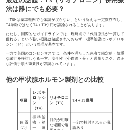
最近の話題：T3（リオチロニン）併用療
法は誰にでも必要？
「TSHは基準範囲でも体調が戻らない」という訴えは一定数存在し、
T4単独ではなくT4＋T3併用が議論されることがあります。
ただし、国際的なガイドラインでは、現時点で「代替療法が一貫して
優れる」という強い根拠は確認されておらず、標準治療はレボチロキ
シン（T4）という整理が基本です。
一方で英国のコンセンサスでは、条件を満たした患者で限定的・慎重
な試行を検討しうる一方、安全性（心血管・骨）と過量リスク、適正
な評価手順の重要性が強調されています。
他の甲状腺ホルモン製剤との
比較
レボチ
ロキシ
リオチロニ
項目
T4＋T3併用
ン
ン（T3）
（T4）
標準治
目的が明確
位置
療（第
一部で検討されるが議
な場面で選
づけ
一選
論あり