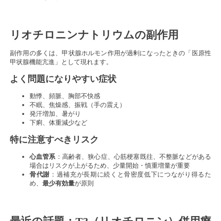
リオチロニンナトリウムの副作用
副作用の多くは、甲状腺ホルモン作用が過剰になったときの「医原性
甲状腺機能亢進」として現れます。
よく問題になりやすい症状
動悸、頻脈、胸部不快感
不眠、焦燥感、振戦（手の震え）
発汗増加、暑がり
下痢、体重減少など
特に注意すべきリスク
心血管系
：高齢者、狭心症、心筋梗塞既往、不整脈などがある
場合はリスクが上がるため、少量開始・慎重増量が重要
骨代謝
：過補充が長期に続くと骨密度低下につながり得るた
め、
最少有効量
が原則