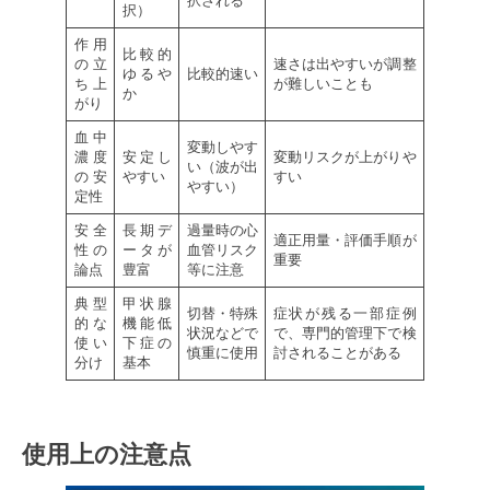
択される
択）
作用
比較的
の立
速さは出やすいが調整
ゆるや
比較的速い
ち上
が難しいことも
か
がり
血中
変動しやす
濃度
安定し
変動リスクが上がりや
い（波が出
の安
やすい
すい
やすい）
定性
安全
長期デ
過量時の心
適正用量・評価手順が
性の
ータが
血管リスク
重要
論点
豊富
等に注意
典型
甲状腺
切替・特殊
症状が残る一部症例
的な
機能低
状況などで
で、専門的管理下で検
使い
下症の
慎重に使用
討されることがある
分け
基本
使用上の注意点