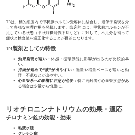
T3は、標的細胞内で甲状腺ホルモン受容体に結合し、遺伝子発現を介
して多様な生理作用を発揮します。臨床的には、甲状腺ホルモンが不
足している状態（甲状腺機能低下症など）に対して、不足分を補って
症状と検査値を適正化することが目的になります。
T3製剤としての特徴
効果発現が速い
：体感・循環動態に影響が出るのが比較的早
い。
持続が短めで“波”が出やすい
：過量や増量ペースが速いと動
悸・不眠などが出やすい。
心血管系への影響に注意が必要
：特に高齢者や心血管疾患があ
る場合は少量から慎重に。
リオチロニンナトリウムの効果・適応
チロナミン錠の効能・効果
粘液水腫
クレチン症