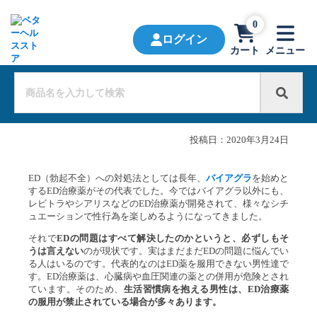
0
ログイン
カート
メニュー
投稿日：
2020年3月24日
ED（勃起不全）への対処法としては長年、
バイアグラ
を始めと
するED治療薬がその代表でした。今ではバイアグラ以外にも、
レビトラやシアリスなどのED治療薬が開発されて、様々なシチ
ュエーションで性行為を楽しめるようになってきました。
それで
EDの問題はすべて解決したのかというと、必ずしもそ
うは言えない
のが現状です。実はまだまだEDの問題に悩んでい
る人はいるのです。代表的なのはED薬を服用できない男性達で
す。ED治療薬は、心臓病や血圧関連の薬との併用が危険とされ
ています。そのため、
生活習慣病
を抱える男性は、ED治療薬
の服用が禁止されている場合が多々あります。