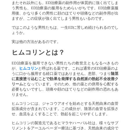
またそれ以外にも、ED治療薬の副作用が体質的に強く出てしま
う男性も、ED治療薬の服用をためらいがちです。ED治療薬服
用後、かなり多くの男性に顔のほてりや頭痛などの副作用が出
ますが、この症状が強く出てしまう男性もいるのです。
ではこのような男性たちは、一生EDに苦しめ続けられるのでし
ょうか。
実は他の方法があるのです。
ヒムコリン
とは？
ED治療薬を服用できない男性たちの救世主ともなるべきもの
が、
ヒムコリン
と呼ばれる薬です。これは通常のED治療薬のよ
うに口から服用する経口薬ではありません。患部、つまり
陰茎
に直接塗り込むことで効果を発揮す
る自然派の勃起不全改善ク
リーム
となっています。そのため、他の薬との併用を心配する
必要もないですし、頭痛や顔のほてりなどの副作用の恐れもあ
りません。
ヒムコリンには、ジャコウアオイを始めとする天然由来の血管
拡張成分が含まれています。この成分が、陰茎の血管を拡張さ
せ、血流をよくすることで、勃起を起こりやすくします。
ヒムコリンの製造元であるヒマラヤハーバル社は、様々なサプ
リメントをアーユルベーダー療法に基づき、天然由来の成分で