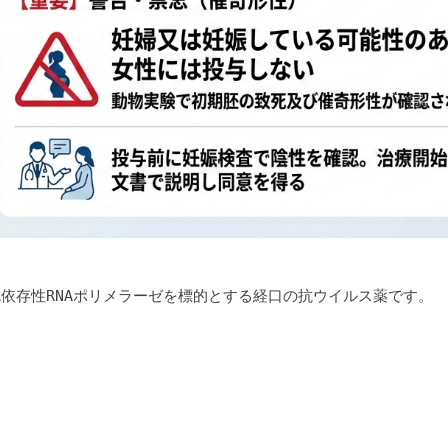
A依存性RNAポリメラーゼを標的とする経口の抗ウイルス薬です。