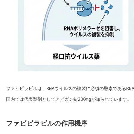
ファビピラビルは、RNAウイルスの複製に必須の酵素であるRN
国内では代表製剤としてアビガン錠200mgが知られています。
ファビピラビルの作用機序