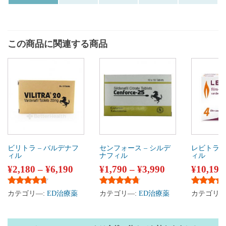
この商品に関連する商品
ビリトラ – バルデナフ
センフォース – シルデ
レビトラ 
ィル
ナフィル
ィル
¥
2,180
–
¥
6,190
¥
1,790
–
¥
3,990
¥
10,190
5段階中
4.52
の評価
5段階中
4.59
の評価
5段階中
4
カテゴリ―:
ED治療薬
カテゴリ―:
ED治療薬
カテゴリ―