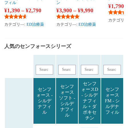
フィル
ン
¥
1,790
¥
1,390
–
¥
2,790
¥
3,900
–
¥
9,990
5段階中
4
カテゴリ―
5段階中
4.47
の評価
5段階中
5.00
の評価
カテゴリ―:
ED治療薬
カテゴリ―:
ED治療薬
人気のセンフォースシリーズ
センフ
センフ
センフ
ォースD
センフ
ォース
ォース -
- シルデ
ォース
ソフト -
シルデ
ナフィ
FM - シ
シルデ
ナフィ
ル + ダ
ルデナ
ナフィ
ル
ポキセ
フィル
ル
チン