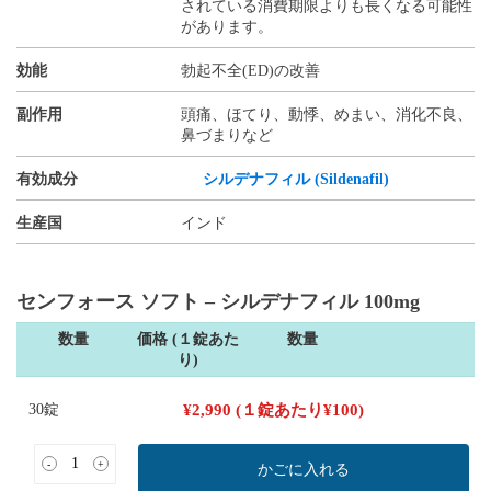
されている消費期限よりも長くなる可能性
があります。
効能
勃起不全(ED)の改善
副作用
頭痛、ほてり、動悸、めまい、消化不良、
鼻づまりなど
有効成分
シルデナフィル (Sildenafil)
生産国
インド
センフォース ソフト – シルデナフィル 100mg
数量
価格 (１錠あた
数量
り)
30錠
¥
2,990
(１錠あたり
¥
100
)
-
+
かごに入れる