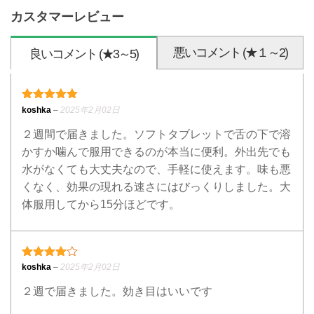
カスタマーレビュー
悪いコメント (★１～2)
良いコメント (★3～5)
5段階中
5
の評価
koshka
–
2025年2月02日
２週間で届きました。ソフトタブレットで舌の下で溶
かすか噛んで服用できるのが本当に便利。外出先でも
水がなくても大丈夫なので、手軽に使えます。味も悪
くなく、効果の現れる速さにはびっくりしました。大
体服用してから15分ほどです。
4段階中
4
の評価
koshka
–
2025年2月02日
２週で届きました。効き目はいいです