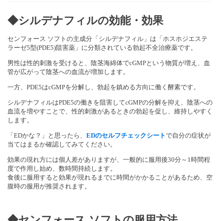
◆シルデナフィルの効能・効果
センフォース ソフトの主成分「シルデナフィル」は「ホスホジエステ
ラーゼ5型(PDE5)阻害薬」に分類されている勃起不全治療薬です。
男性は性的刺激を受けると、陰茎海綿体でcGMPという物質が増え、血
管が広がって陰茎への血流が増加します。
一方、PDE5はcGMPを分解し、勃起を鎮める方向に働く酵素です。
シルデナフィルはPDE5の働きを阻害してcGMPの分解を抑え、陰茎への
血流を増やすことで、性的刺激があるときの勃起を促し、維持しやすく
します。
「EDかな？」と思ったら、
EDのセルフチェックシート
で自分の症状が
当てはまるか確認してみてください。
効果の現れ方には個人差がありますが、一般的に服用後30分～1時間程
度で作用し始め、数時間持続します。
食後に服用すると効果が現れるまでに時間がかかることがあるため、空
腹時の服用が推奨されます。
◆
センフォース ソフトの服用方法