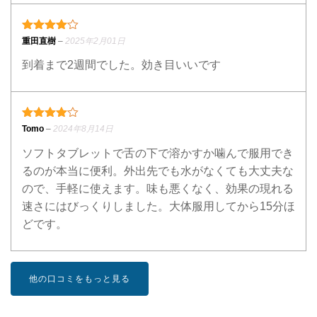
4段階中
4
の評価
重田直樹
–
2025年2月01日
到着まで2週間でした。効き目いいです
4段階中
4
の評価
Tomo
–
2024年8月14日
ソフトタブレットで舌の下で溶かすか噛んで服用でき
るのが本当に便利。外出先でも水がなくても大丈夫な
ので、手軽に使えます。味も悪くなく、効果の現れる
速さにはびっくりしました。大体服用してから15分ほ
どです。
他の口コミをもっと見る