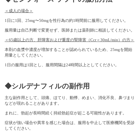
＜成人の場合＞
1日に1回、25mg〜50mgを性行為の約1時間前に服用してください。
服用量は自己判断で変更せず、医師または薬剤師に相談してください。
＜65歳以上の方、肝障害および重度の腎障害（Ccr＜30mL/min）の方＞
本剤の血漿中濃度が増加することが認められているため、25mgを開始
用量としてください。
1日の服用は1回とし、服用間隔は24時間以上としてください。
◆
シルデナフィル
の副作用
主な副作用として、頭痛、ほてり、動悸、めまい、消化不良、鼻づまり
などが現れることがあります。
まれに、勃起が長時間続く持続勃起症が起こる可能性があります。
症状が強い場合や異常を感じた場合は、服用を中止して医療機関を受診
してください。