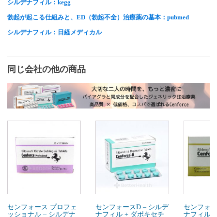
シルデナフィル：kegg
勃起が起こる仕組みと、ED（勃起不全）治療薬の基本：pubmed
シルデナフィル：日経メディカル
同じ会社の他の商品
センフォース プロフェ
センフォースD – シルデ
センフォー
ッショナル – シルデナ
ナフィル + ダポキセチ
ナフィル