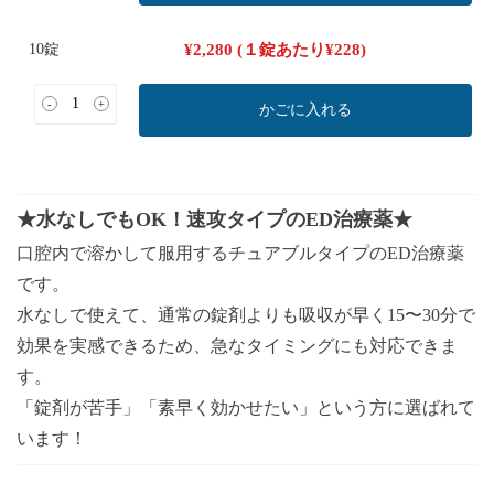
10錠
¥
2,280
(１錠あたり
¥
228
)
-
+
かごに入れる
★水なしでもOK！速攻タイプのED治療薬★
口腔内で溶かして服用するチュアブルタイプのED治療薬
です。
水なしで使えて、通常の錠剤よりも吸収が早く15〜30分で
効果を実感できるため、急なタイミングにも対応できま
す。
「錠剤が苦手」「素早く効かせたい」という方に選ばれて
います！