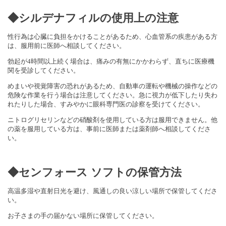
◆
シルデナフィル
の使用上の注意
性行為は心臓に負担をかけることがあるため、心血管系の疾患がある方
は、服用前に医師へ相談してください。
勃起が4時間以上続く場合は、痛みの有無にかかわらず、直ちに医療機
関を受診してください。
めまいや視覚障害の恐れがあるため、自動車の運転や機械の操作などの
危険な作業を行う場合は注意してください。急に視力が低下したり失わ
れたりした場合、すみやかに眼科専門医の診察を受けてください。
ニトログリセリンなどの硝酸剤を使用している方は服用できません。他
の薬を服用している方は、事前に医師または薬剤師へ相談してくださ
い。
◆
センフォース ソフト
の保管方法
高温多湿や直射日光を避け、風通しの良い涼しい場所で保管してくださ
い。
お子さまの手の届かない場所に保管してください。