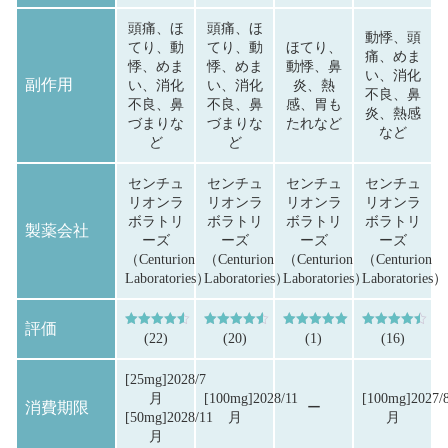
頭痛、ほ
頭痛、ほ
動悸、頭
てり、動
てり、動
ほてり、
痛、めま
悸、めま
悸、めま
動悸、鼻
い、消化
副作用
い、消化
い、消化
炎、熱
不良、鼻
不良、鼻
不良、鼻
感、胃も
炎、熱感
づまりな
づまりな
たれなど
など
ど
ど
センチュ
センチュ
センチュ
センチュ
リオンラ
リオンラ
リオンラ
リオンラ
ボラトリ
ボラトリ
ボラトリ
ボラトリ
製薬会社
ーズ
ーズ
ーズ
ーズ
（Centurion
（Centurion
（Centurion
（Centurion
Laboratories）
Laboratories）
Laboratories）
Laboratories）
評価
5段階中
4.59
の評価
5段階中
4.55
の評価
5段階中
5.00
の評価
5段階中
4.44
の
(22)
(20)
(1)
(16)
[25mg]2028/7
月
[100mg]2028/11
[100mg]2027/
消費期限
ー
[50mg]2028/11
月
月
月