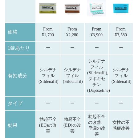
From
From
From
From
価格
¥
1,790
¥
2,280
¥
3,900
¥
3,580
1錠あたり
ー
ー
ー
ー
シルデナ
フィル
シルデナ
シルデナ
シルデナ
(Sildenafil),
有効成分
フィル
フィル
フィル
ダポキセ
(Sildenafil)
(Sildenafil)
(Sildenafil)
チン
(Dapoxetine)
タイプ
ー
ー
ー
ー
勃起不全
勃起不全
勃起不全
の改善、
女性の不
効果
(ED)の改
(ED)の改
早漏の改
感症改善
善
善
善